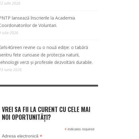
22 iulie 2026
PNTP lansează înscrierile la Academia
Coordonatorilor de Voluntari.
9 iulie 2026
Girls4Green revine cu o nouă ediție: o tabără
pentru fete curioase de protecția naturii,
tehnologii verzi și profesiile dezvoltării durabile.
23 iunie 2026
VREI SA FII LA CURENT CU CELE MAI
NOI OPORTUNITĂȚI?
*
indicates required
*
Adresa electronică