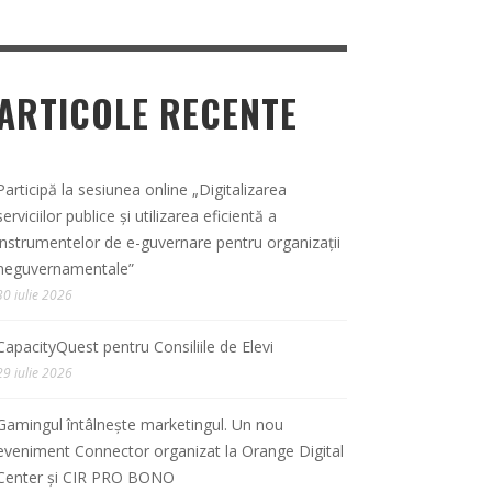
ARTICOLE RECENTE
Participă la sesiunea online „Digitalizarea
serviciilor publice și utilizarea eficientă a
instrumentelor de e-guvernare pentru organizații
neguvernamentale”
30 iulie 2026
CapacityQuest pentru Consiliile de Elevi
29 iulie 2026
Gamingul întâlnește marketingul. Un nou
eveniment Connector organizat la Orange Digital
Center și CIR PRO BONO