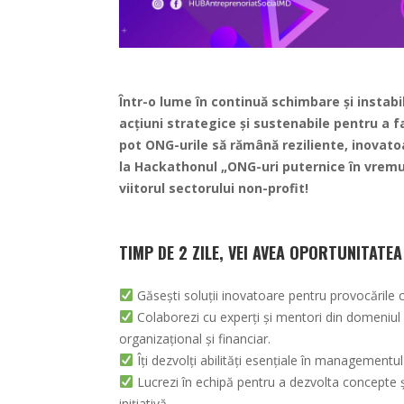
Într-o lume în continuă schimbare și instab
acțiuni strategice și sustenabile pentru a f
pot ONG-urile să rămână reziliente, inovatoa
la Hackathonul „ONG-uri puternice în vremur
viitorul sectorului non-profit!
TIMP DE 2 ZILE, VEI AVEA OPORTUNITATEA
Găsești soluții inovatoare pentru provocările 
Colaborezi cu experți și mentori din domeniul
organizațional și financiar.
Îți dezvolți abilități esențiale în managementul 
Lucrezi în echipă pentru a dezvolta concepte și
inițiativă.