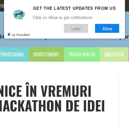
TERMENI ȘI CONDIȚII
CONTACTE
GET THE LATEST UPDATES FROM US
Click on Allow to get notifications
Later
Allow
by PushAlert
PROFESIONAL
DIVERTISMENT
YOUTH HEALTH
BIBLIOTECA
NICE ÎN VREMURI
HACKATHON DE IDEI