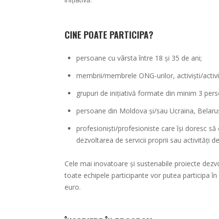
CINE POATE PARTICIPA?
persoane cu vârsta între 18 și 35 de ani;
membrii/membrele ONG-urilor, activiști/activiste
grupuri de inițiativă formate din minim 3 per
persoane din Moldova și/sau Ucraina, Belarus 
profesioniști/profesioniste care își doresc să 
dezvoltarea de servicii proprii sau activități d
Cele mai inovatoare și sustenabile proiecte dezvol
toate echipele participante vor putea participa în
euro.