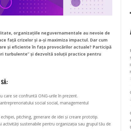
ilitate, organizațiile neguvernamentale au nevoie de
ace față crizelor și a-și maximiza impactul. Dar cum
re și eficiente în fața provocărilor actuale? Participă
i turbulente” și dezvoltă soluții practice pentru
 SĂ:
cu care se confruntă ONG-urile în prezent.
 antreprenoriatului social social, managementul
echipei, pitching, generare de idei și creare prototip.
 activități sustenabile pentru organizația sau grupul tău de