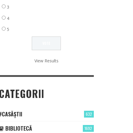
3
4
5
View Results
CATEGORII
#CASĂȘTII
632
BIBLIOTECĂ
1692