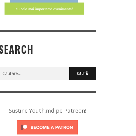
SEARCH
Caută
după:
Susține Youth.md pe Patreon!