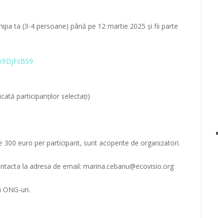
ipa ta (3-4 persoane) până pe 12 martie 2025 și fii parte
8o9DjFsBS9
ată participanților selectați)
 300 euro per participant, sunt acoperite de organizatori.
 contacta la adresa de email: marina.cebanu@ecovisio.org
u ONG-uri.