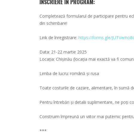
ÎNSCRIERE ÎN PROGRAM:
Completează formularul de participare pentru ech
din schimbare!
Link de înregistrare:
https://forms.gle/JUTVemo
Data: 21-22 martie 2025
Locația: Chișinău (locația mai exactă va fi comunic
Limba de lucru: română și rusa
Toate costurile de cazare, alimentare, în sumă de
Pentru întrebări și detalii suplimentare, ne poți
Construim împreună un viitor mai puternic pentr
***