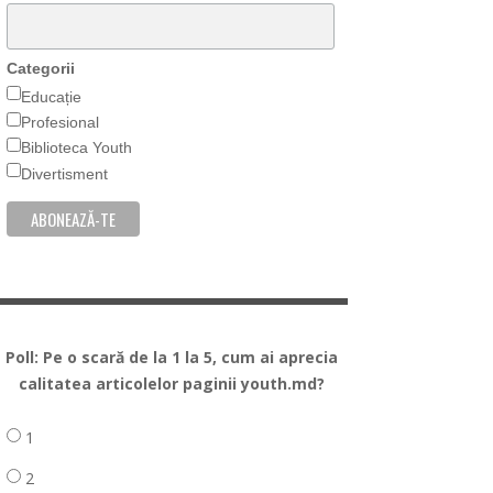
Categorii
Educație
Profesional
Biblioteca Youth
Divertisment
Poll: Pe o scară de la 1 la 5, cum ai aprecia
calitatea articolelor paginii youth.md?
1
2