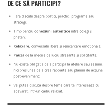
DE CE SĂ PARTICIPI?
Fără discuții despre politici, practici, programe sau
strategii;
Timp pentru
conexiuni autentice
între colegi și
prieteni;
Relaxare
, conversații libere și reîncărcare emoțională;
Pauză
de la mediile de lucru stresante și solicitante;
Nu există obligația de a participa la ateliere sau sesiuni,
nici presiunea de a crea rapoarte sau planuri de acțiune
post-eveniment;
Vei putea discuta despre teme care te interesează cu
adevărat, într-un cadru relaxat.