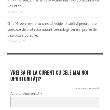
PNTP lansează înscrierile la Academia Coordonatorilor de
Voluntari.
9 iulie 2026
Girls4Green revine cu o nouă ediție: o tabără pentru fete
curioase de protecția naturii, tehnologii verzi și profesiile
dezvoltării durabile.
23 iunie 2026
VREI SA FII LA CURENT CU CELE MAI NOI
OPORTUNITĂȚI?
*
indicates required
*
Adresa electronică