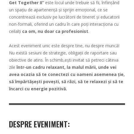
Get Together II”
este locul unde trebuie să fii, înființând
un spațiu de apartenență și sprijin emoțional, ce se
concentrează exclusiv pe lucrătorii de tineret și educatorii
non-formali, oferind un cadru în care poți interacționa cu
ceilalți
ca om, nu doar ca profesionist
.
Acest eveniment unic este despre tine, nu despre muncă!
Nu există sesiuni de strategie, obligații de raportare sau
obiective de atins. În schimb,ești invitat să petreci câteva
zile
într-un cadru relaxant, la malul mării, unde vei
avea ocazia să te conectezi cu oameni asemenea ție,
să împărtășești povești, să râzi, să te relaxezi și să te
încarci cu energie pozitivă.
DESPRE EVENIMENT
: