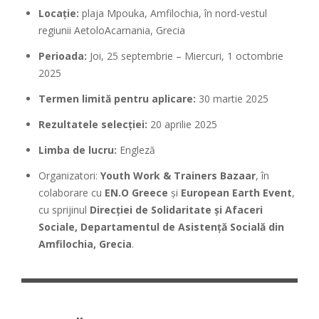
Locație:
plaja Mpouka, Amfilochia, în nord-vestul
regiunii AetoloAcarnania, Grecia
Perioada:
Joi, 25 septembrie – Miercuri, 1 octombrie
2025
Termen limită pentru aplicare:
30 martie 2025
Rezultatele selecției:
20 aprilie 2025
Limba de lucru:
Engleză
Organizatori:
Youth Work & Trainers Bazaar
, în
colaborare cu
EN.O Greece
și
European Earth Event
,
cu sprijinul
Direcției de Solidaritate și Afaceri
Sociale, Departamentul de Asistență Socială din
Amfilochia, Grecia
.