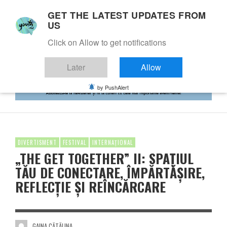
GET THE LATEST UPDATES FROM
US
Click on Allow to get notifications
Later
Allow
by PushAlert
DIVERTISMENT
FESTIVAL
INTERNAȚIONAL
„THE GET TOGETHER” II: SPAȚIUL
TĂU DE CONECTARE, ÎMPĂRTĂȘIRE,
REFLECȚIE ȘI REÎNCĂRCARE
GAINA CĂTĂLINA