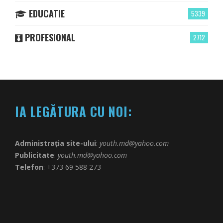
EDUCATIE
5339
PROFESIONAL
2712
IA LEGĂTURA CU NOI:
Administrația site-ului
:
youth.md@yahoo.com
Publicitate
:
youth.md@yahoo.com
Telefon
: +373 69 588 273