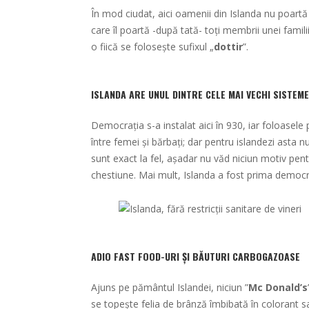
În mod ciudat, aici oamenii din Islanda nu poart
care îl poartă -după tată- toți membrii unei familii
o fiică se folosește sufixul „
dottir
”.
ISLANDA ARE UNUL DINTRE CELE MAI VECHI SISTEM
Democrația s-a instalat aici în 930, iar foloasele 
între femei și bărbați; dar pentru islandezi asta
sunt exact la fel, așadar nu văd niciun motiv pentr
chestiune. Mai mult, Islanda a fost prima democr
ADIO FAST FOOD-URI ȘI BĂUTURI CARBOGAZOASE
Ajuns pe pământul Islandei, niciun ”
Mc Donald’s
se topește felia de brânză îmbibată în colorant sau