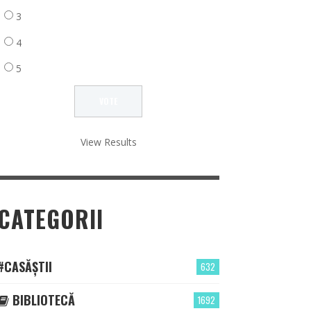
3
4
5
View Results
CATEGORII
#CASĂȘTII
632
BIBLIOTECĂ
1692