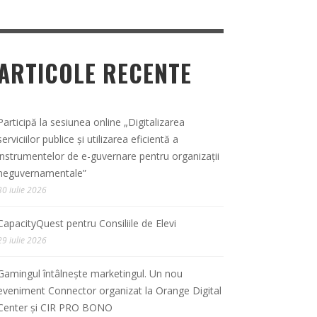
ARTICOLE RECENTE
Participă la sesiunea online „Digitalizarea
serviciilor publice și utilizarea eficientă a
instrumentelor de e-guvernare pentru organizații
neguvernamentale”
30 iulie 2026
CapacityQuest pentru Consiliile de Elevi
29 iulie 2026
Gamingul întâlnește marketingul. Un nou
eveniment Connector organizat la Orange Digital
Center și CIR PRO BONO