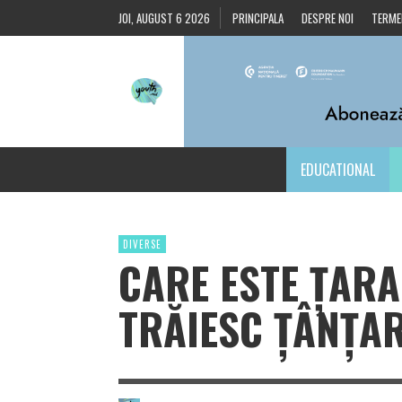
JOI, AUGUST 6 2026
PRINCIPALA
DESPRE NOI
TERMEN
EDUCATIONAL
DIVERSE
CARE ESTE ȚARA
TRĂIESC ȚÂNȚAR