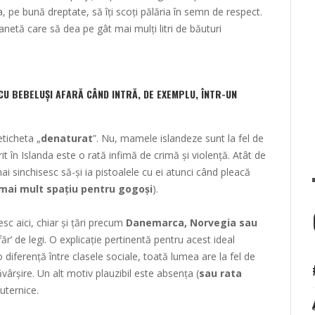
na, pe bună dreptate, să îți scoți pălăria în semn de respect.
anetă care să dea pe gât mai mulți litri de băuturi
 CU BEBELUȘI AFARĂ CÂND INTRĂ, DE EXEMPLU, ÎNTR-UN
ticheta „
denaturat
”. Nu, mamele islandeze sunt la fel de
ferit în Islanda este o rată infimă de crimă și violență. Atât de
mai sinchisesc să-și ia pistoalele cu ei atunci când pleacă
mai mult spațiu pentru gogoși
).
c aici, chiar și țări precum
Danemarca, Norvegia sau
făr’ de legi. O explicație pertinentă pentru acest ideal
 diferență între clasele sociale, toată lumea are la fel de
vârșire. Un alt motiv plauzibil este absența (
sau rata
puternice.