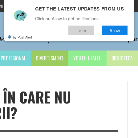
I ȘI CONDIȚII
CONTACTE
GET THE LATEST UPDATES FROM US
Click on Allow to get notifications
Later
Allow
by PushAlert
PROFESIONAL
DIVERTISMENT
YOUTH HEALTH
BIBLIOTECA
 ÎN CARE NU
II?