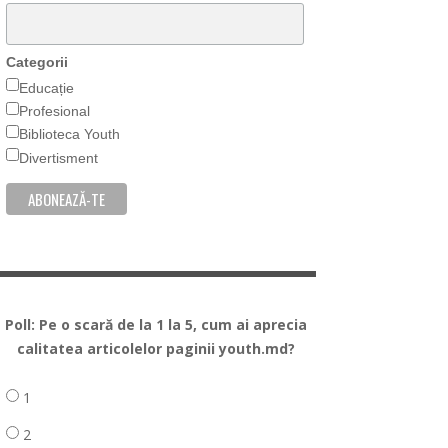
Categorii
Educație
Profesional
Biblioteca Youth
Divertisment
Poll: Pe o scară de la 1 la 5, cum ai aprecia
calitatea articolelor paginii youth.md?
1
2