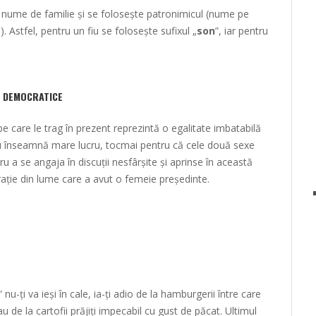
ă nume de familie și se folosește patronimicul (nume pe
). Astfel, pentru un fiu se folosește sufixul „
son
”, iar pentru
E DEMOCRATICE
pe care le trag în prezent reprezintă o egalitate imbatabilă
 nu înseamnă mare lucru, tocmai pentru că cele două sexe
u a se angaja în discuții nesfârșite și aprinse în această
ație din lume care a avut o femeie președinte.
” nu-ți va ieși în cale, ia-ți adio de la hamburgerii între care
 de la cartofii prăjiți impecabil cu gust de păcat. Ultimul