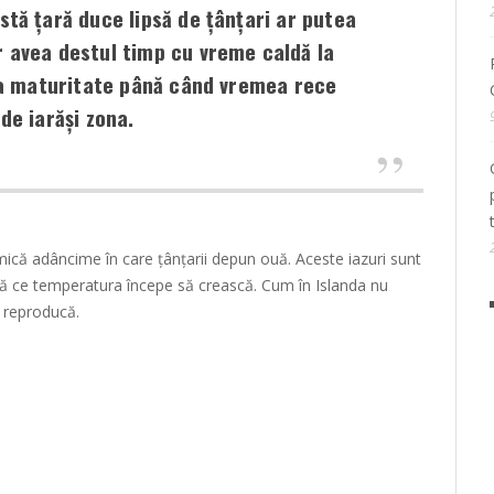
tă țară duce lipsă de țânțari ar putea
ar avea destul timp cu vreme caldă la
la maturitate până când vremea rece
de iarăși zona.
mică adâncime în care țânțarii depun ouă. Aceste iazuri sunt
tă ce temperatura începe să crească. Cum în Islanda nu
e reproducă.