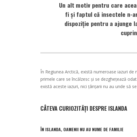
Un alt motiv pentru care aceas
fi și faptul că insectele n-
dispoziție pentru a ajunge 
cuprin
În Regiunea Arctică, există numeroase iazuri de 
primele care se încălzesc și se dezghețează oda
există aceste iazuri, nici țânțarii nu au unde să s
CÂTEVA CURIOZITĂȚI DESPRE ISLANDA
ÎN ISLANDA, OAMENII NU AU NUME DE FAMILIE