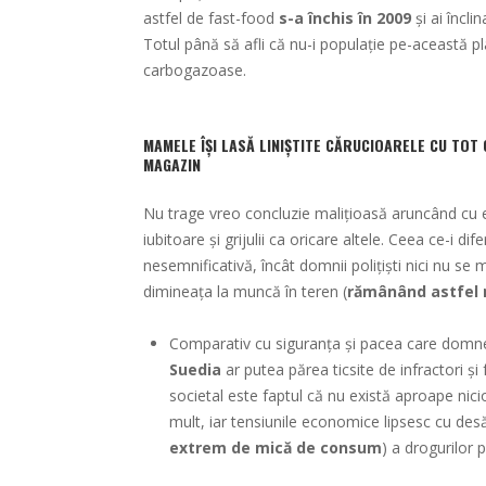
astfel de fast-food
s-a închis în 2009
și ai încli
Totul până să afli că nu-i populație pe-această pl
carbogazoase.
MAMELE ÎȘI LASĂ LINIȘTITE CĂRUCIOARELE CU TOT
MAGAZIN
Nu trage vreo concluzie malițioasă aruncând cu e
iubitoare și grijulii ca oricare altele. Ceea ce-i di
nesemnificativă, încât domnii polițiști nici nu se 
dimineața la muncă în teren (
rămânând astfel 
Comparativ cu siguranța și pacea care domnes
Suedia
ar putea părea ticsite de infractori și 
societal este faptul că nu există aproape nicio
mult, iar tensiunile economice lipsesc cu desă
extrem de mică de consum
) a drogurilor 