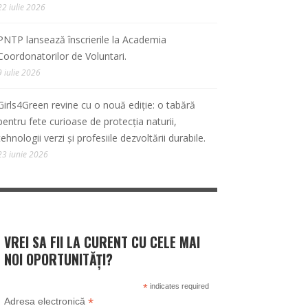
22 iulie 2026
PNTP lansează înscrierile la Academia
Coordonatorilor de Voluntari.
9 iulie 2026
Girls4Green revine cu o nouă ediție: o tabără
pentru fete curioase de protecția naturii,
tehnologii verzi și profesiile dezvoltării durabile.
23 iunie 2026
VREI SA FII LA CURENT CU CELE MAI
NOI OPORTUNITĂȚI?
*
indicates required
*
Adresa electronică