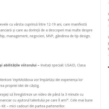
 elevele cu vârsta cuprinsă între 12-19 ani, care manifestă
nanciară și care au dorință de a descoperi mai multe despre
ership, management, negocieri, MVP, gândirea de tip design.
i abilitățile viitorului –
Invitați speciali: USAID, Clasa
entorii Yep!Moldova vor împărtăși din experiența lor
ea propriei idei de câștig.
curajați să înregistreze un video de până la 3 minute cu
nciar cu ajutorul talentului pe care îl am?”. Cele mai bune
p Kit – mici cadouri din partea partenerilor.