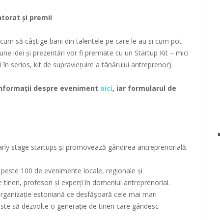
ntorat și premii
 cum să câștige bani din talentele pe care le au și cum pot
e idei și prezentări vor fi premiate cu un Startup Kit – mici
în serios, kit de supraviețuire a tânărului antreprenor).
 informații despre eveniment
aici
, iar formularul de
arly stage startups și promovează gândirea antreprenorială.
peste 100 de evenimente locale, regionale și
 tineri, profesori și experți în domeniul antreprenorial.
organizație estoniană ce desfășoară cele mai mari
te să dezvolte o generație de tineri care gândesc