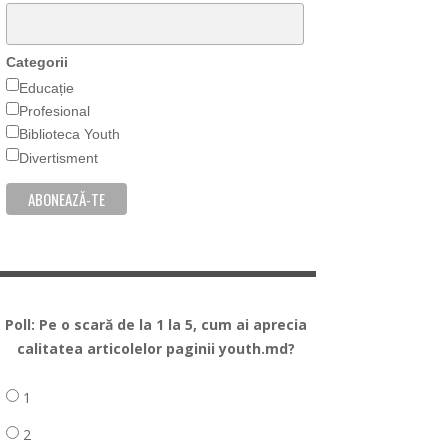
Categorii
Educație
Profesional
Biblioteca Youth
Divertisment
Poll: Pe o scară de la 1 la 5, cum ai aprecia
calitatea articolelor paginii youth.md?
1
2