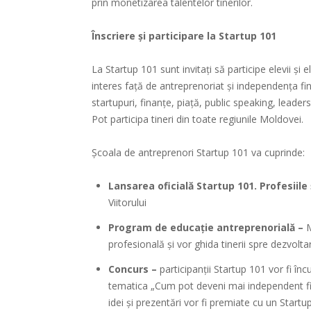
prin monetizarea talentelor tinerilor.
Înscriere și participare la Startup 101
La Startup 101 sunt invitați să participe elevii și
interes față de antreprenoriat și independența fi
startupuri, finanțe, piață, public speaking, lead
Pot participa tineri din toate regiunile Moldovei.
Școala de antreprenori Startup 101 va cuprinde:
Lansarea oficială Startup 101. Profesiile ș
Viitorului
Program de educație antreprenorială –
M
profesională și vor ghida tinerii spre dezvoltar
Concurs –
participanții Startup 101 vor fi în
tematica „Cum pot deveni mai independent fina
idei și prezentări vor fi premiate cu un Startu