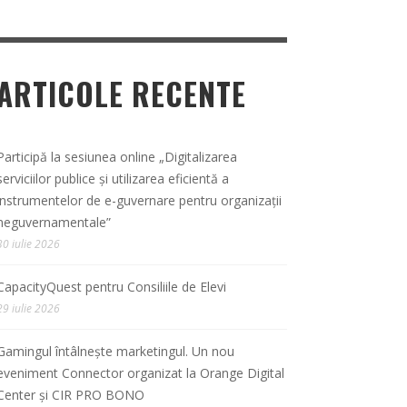
ARTICOLE RECENTE
Participă la sesiunea online „Digitalizarea
serviciilor publice și utilizarea eficientă a
instrumentelor de e-guvernare pentru organizații
neguvernamentale”
30 iulie 2026
CapacityQuest pentru Consiliile de Elevi
29 iulie 2026
Gamingul întâlnește marketingul. Un nou
eveniment Connector organizat la Orange Digital
Center și CIR PRO BONO