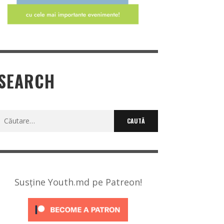
SEARCH
Caută
după:
Susține Youth.md pe Patreon!