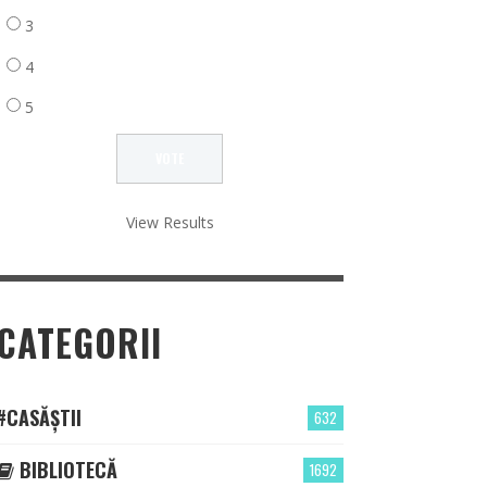
3
4
5
View Results
CATEGORII
#CASĂȘTII
632
BIBLIOTECĂ
1692