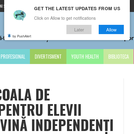
I ȘI CONDIȚII
CONTACTE
GET THE LATEST UPDATES FROM US
Click on Allow to get notifications
Later
Allow
by PushAlert
PROFESIONAL
DIVERTISMENT
YOUTH HEALTH
BIBLIOTECA
COALA DE
PENTRU ELEVII
VINĂ INDEPENDENȚI