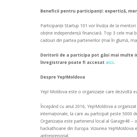
Beneficii pentru participanți: expertiză, me
Participanții Startup 101 vor învăța de la mentori
obține independență financiară. Top 3 cele mai bun
cadouri din partea partenerilor (mai în glumă, mai 
Doritorii de a participa pot găsi mai multe
înregistrare poate fi accesat
aici
.
Despre Yep!Moldova
Yep! Moldova este o organizație care dezvoltă e
Începând cu anul 2016, Yep!Moldova a organizat 
internaționale, la care au participat peste 5000 de
Organizația este partenerul local al Garage48 – 
hackathoane din Europa. Viziunea Yep!Moldova es
antreprenorial.