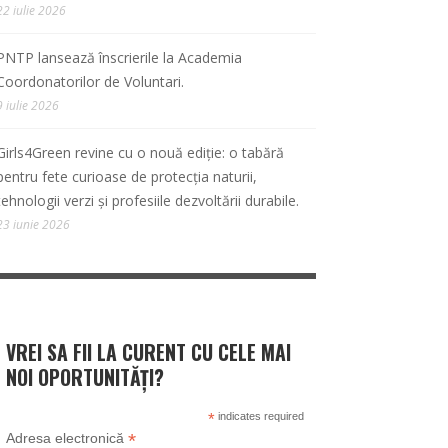
22 iulie 2026
PNTP lansează înscrierile la Academia
Coordonatorilor de Voluntari.
9 iulie 2026
Girls4Green revine cu o nouă ediție: o tabără
pentru fete curioase de protecția naturii,
tehnologii verzi și profesiile dezvoltării durabile.
23 iunie 2026
VREI SA FII LA CURENT CU CELE MAI
NOI OPORTUNITĂȚI?
*
indicates required
*
Adresa electronică