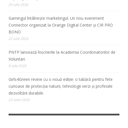
29 iulie 2026
Gamingul întâlnește marketingul. Un nou eveniment
Connector organizat la Orange Digital Center și CIR PRO
BONO
22 iulie 2026
PNTP lansează înscrierile la Academia Coordonatorilor de
Voluntari.
9 iulie 2026
Girls4Green revine cu o nouă ediție: o tabără pentru fete
curioase de protecția naturii, tehnologii verzi și profesiile
dezvoltării durabile.
23 iunie 2026