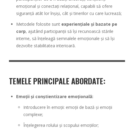
emoțional și conectați relațional, capabili să ofere
siguranță atât lor înșiși, cât și tinerilor cu care lucrează;
Metodele folosite sunt
experiențiale și bazate pe
corp
, ajutând participanții să își recunoască stările
interne, să înțeleagă semnalele emoționale și să își
dezvolte stabilitatea interioară.
TEMELE PRINCIPALE ABORDATE:
Emoții și conștientizare emoțională:
Introducere în emoții: emoții de bază și emoții
complexe;
Înțelegerea rolului și scopului emoțiilor;