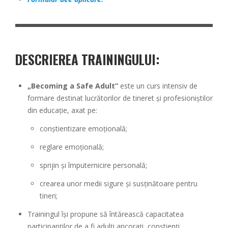
DESCRIEREA TRAININGULUI:
„Becoming a Safe Adult”
este un curs intensiv de
formare destinat lucrătorilor de tineret și profesioniștilor
din educație, axat pe:
conștientizare emoțională;
reglare emoțională;
sprijin și împuternicire personală;
crearea unor medii sigure și susținătoare pentru
tineri;
Trainingul își propune să întărească capacitatea
participanților de a fi adulți ancorați, conștienți