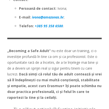
Persoană de contact:
Ivona;
E-mail:
ivona@amazonas.hr
;
Telefon:
+385 95 358 6580
.
„Becoming a Safe Adult”
nu este doar un training, ci o
investiție profundă în tine ca om și ca profesionist. Este o
oportunitate rară de a încetini, de a te înțelege mai bine și
de a deveni un sprijin real și sigur pentru tinerii cu care
lucrezi.
Dacă simți că rolul tău de adult contează și vrei
să îl îndeplinești cu mai multă conștiență, stabilitate
și empatie, acest curs Erasmus+ îți poate schimba nu
doar practica profesională, ci și felul în care te
raportezi la tine și la ceilalți.