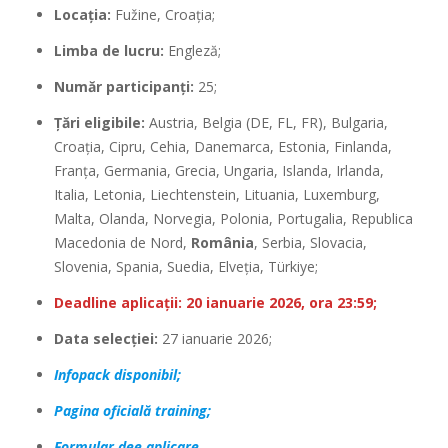
Locația:
Fužine, Croația;
Limba de lucru:
Engleză;
Număr participanți:
25;
Țări eligibile:
Austria, Belgia (DE, FL, FR), Bulgaria,
Croația, Cipru, Cehia, Danemarca, Estonia, Finlanda,
Franța, Germania, Grecia, Ungaria, Islanda, Irlanda,
Italia, Letonia, Liechtenstein, Lituania, Luxemburg,
Malta, Olanda, Norvegia, Polonia, Portugalia, Republica
Macedonia de Nord,
România
, Serbia, Slovacia,
Slovenia, Spania, Suedia, Elveția, Türkiye;
Deadline aplicații: 20 ianuarie 2026, ora 23:59;
Data selecției:
27 ianuarie 2026;
Infopack disponibil;
Pagina oficială training;
Formular dee aplicare.