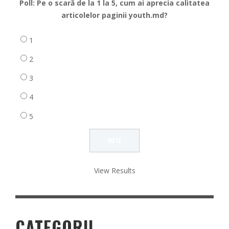
Poll: Pe o scară de la 1 la 5, cum ai aprecia calitatea
articolelor paginii youth.md?
1
2
3
4
5
View Results
CATEGORII