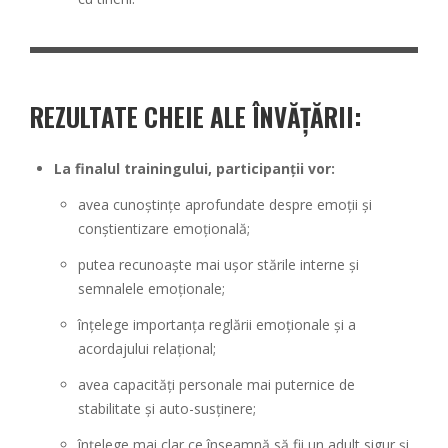
REZULTATE CHEIE ALE ÎNVĂȚĂRII:
La finalul trainingului, participanții vor:
avea cunoștințe aprofundate despre emoții și
conștientizare emoțională;
putea recunoaște mai ușor stările interne și
semnalele emoționale;
înțelege importanța reglării emoționale și a
acordajului relațional;
avea capacități personale mai puternice de
stabilitate și auto-susținere;
înțelege mai clar ce înseamnă să fii un adult sigur și