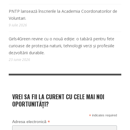
PNTP lansează înscrierile la Academia Coordonatorilor de
Voluntari.
9 iulie 2026
Girls4Green revine cu o nouă ediție: o tabără pentru fete
curioase de protecția naturii, tehnologii verzi și profesiile
dezvoltării durabile.
23 iunie 2026
VREI SA FII LA CURENT CU CELE MAI NOI
OPORTUNITĂȚI?
*
indicates required
*
Adresa electronică