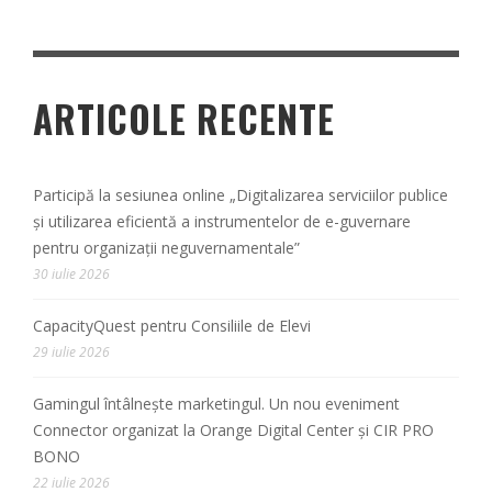
ARTICOLE RECENTE
Participă la sesiunea online „Digitalizarea serviciilor publice
și utilizarea eficientă a instrumentelor de e-guvernare
pentru organizații neguvernamentale”
30 iulie 2026
CapacityQuest pentru Consiliile de Elevi
29 iulie 2026
Gamingul întâlnește marketingul. Un nou eveniment
Connector organizat la Orange Digital Center și CIR PRO
BONO
22 iulie 2026