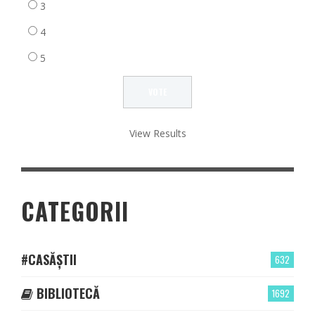
3
4
5
View Results
CATEGORII
#CASĂȘTII
632
BIBLIOTECĂ
1692