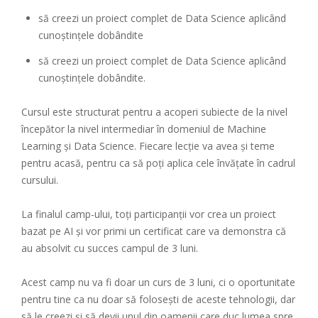
să creezi un proiect complet de Data Science aplicând
cunoștințele dobândite
să creezi un proiect complet de Data Science aplicând
cunoștințele dobândite.
Cursul este structurat pentru a acoperi subiecte de la nivel
începător la nivel intermediar în domeniul de Machine
Learning și Data Science. Fiecare lecție va avea și teme
pentru acasă, pentru ca să poți aplica cele învățate în cadrul
cursului.
La finalul camp-ului, toți participanții vor crea un proiect
bazat pe AI și vor primi un certificat care va demonstra că
au absolvit cu succes campul de 3 luni.
Acest camp nu va fi doar un curs de 3 luni, ci o oportunitate
pentru tine ca nu doar să folosești de aceste tehnologii, dar
să le creezi și să devii unul din oamenii care duc lumea spre