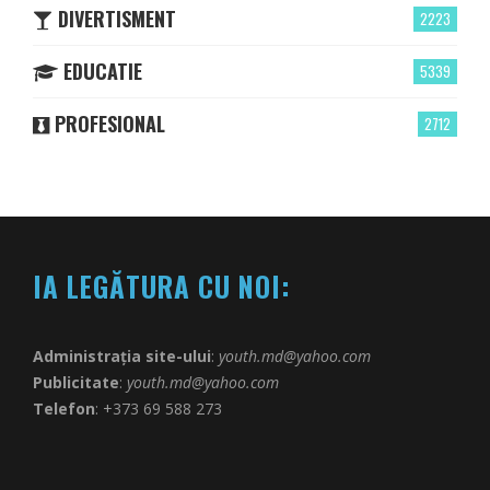
DIVERTISMENT
2223
EDUCATIE
5339
PROFESIONAL
2712
IA LEGĂTURA CU NOI:
Administrația site-ului
:
youth.md@yahoo.com
Publicitate
:
youth.md@yahoo.com
Telefon
: +373 69 588 273