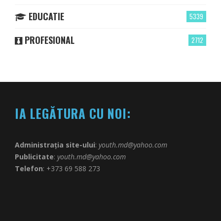
EDUCATIE
5339
PROFESIONAL
2712
IA LEGĂTURA CU NOI:
Administrația site-ului
:
youth.md@yahoo.com
Publicitate
:
youth.md@yahoo.com
Telefon
: +373 69 588 273