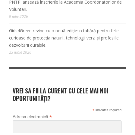
PNTP lansează înscrierile la Academia Coordonatorilor de
Voluntari.
9 iulie 2026
Girls4Green revine cu o nouă ediție: o tabără pentru fete
curioase de protecția naturii, tehnologii verzi și profesiile
dezvoltării durabile.
23 iunie 2026
VREI SA FII LA CURENT CU CELE MAI NOI
OPORTUNITĂȚI?
*
indicates required
*
Adresa electronică