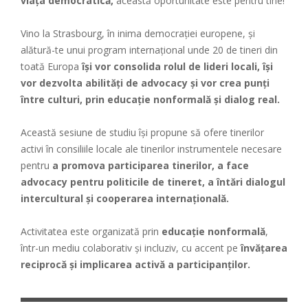
viața democratică,
această oportunitate este pentru tine!
Vino la Strasbourg, în inima democrației europene, și
alătură-te unui program internațional unde 20 de tineri din
toată Europa
își vor consolida rolul de lideri locali, își
vor dezvolta abilități de advocacy și vor crea punți
între culturi, prin educație nonformală și dialog real.
Această sesiune de studiu își propune să ofere tinerilor
activi în consiliile locale ale tinerilor instrumentele necesare
pentru
a promova participarea tinerilor, a face
advocacy pentru politicile de tineret, a întări dialogul
intercultural și cooperarea internațională.
Activitatea este organizată prin
educație nonformală
,
într-un mediu colaborativ și incluziv, cu accent pe
învățarea
reciprocă și implicarea activă a participanților.