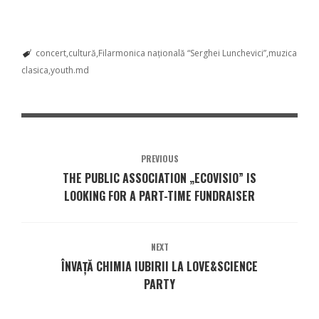
concert
cultură
Filarmonica națională “Serghei Lunchevici”
muzica
clasica
youth.md
PREVIOUS
THE PUBLIC ASSOCIATION „ECOVISIO” IS
LOOKING FOR A PART-TIME FUNDRAISER
NEXT
ÎNVAŢĂ CHIMIA IUBIRII LA LOVE&SCIENCE
PARTY