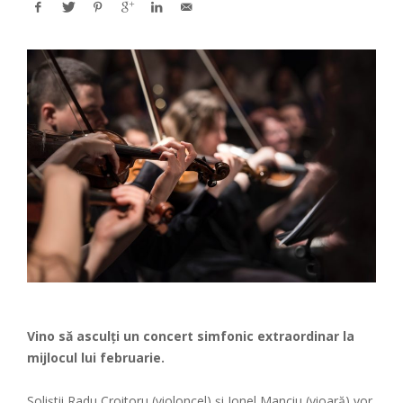
Vino să asculţi un concert simfonic extraordinar la
mijlocul lui februarie.
Soliştii Radu Croitoru (violoncel) şi Ionel Manciu (vioară) vor