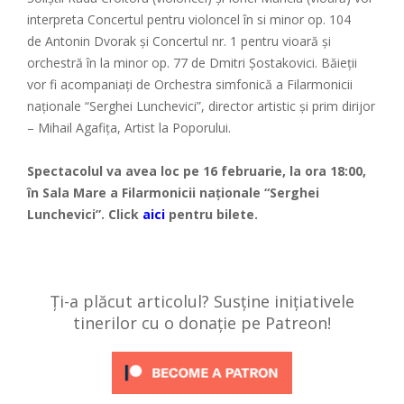
interpreta Concertul pentru violoncel în si minor op. 104
de Antonin Dvorak şi Concertul nr. 1 pentru vioară şi
orchestră în la minor op. 77 de Dmitri Şostakovici. Băieţii
vor fi acompaniaţi de Orchestra simfonică a Filarmonicii
naţionale “Serghei Lunchevici”, director artistic şi prim dirijor
– Mihail Agafiţa, Artist la Poporului.
Spectacolul va avea loc pe 16 februarie, la ora 18:00,
în Sala Mare a Filarmonicii naţionale “Serghei
Lunchevici”. Click
aici
pentru bilete.
Ți-a plăcut articolul? Susține inițiativele
tinerilor cu o donație pe Patreon!