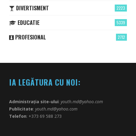
DIVERTISMENT
2223
EDUCATIE
5339
PROFESIONAL
2712
IA LEGĂTURA CU NOI:
Administrația site-ului
:
youth.md@yahoo.com
Publicitate
:
youth.md@yahoo.com
Telefon
: +373 69 588 273