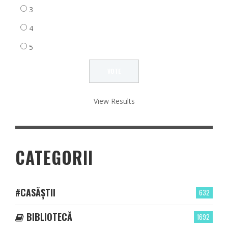
3
4
5
View Results
CATEGORII
#CASĂȘTII
632
BIBLIOTECĂ
1692