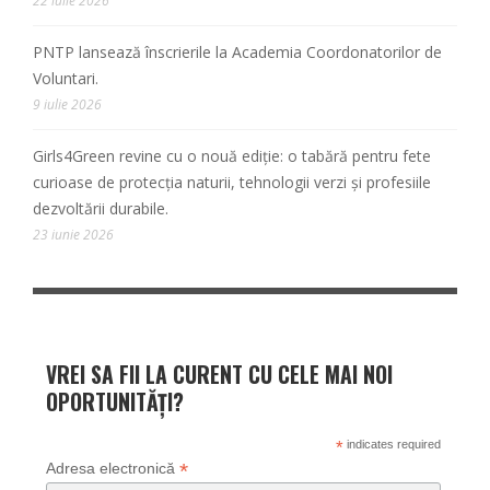
22 iulie 2026
PNTP lansează înscrierile la Academia Coordonatorilor de
Voluntari.
9 iulie 2026
Girls4Green revine cu o nouă ediție: o tabără pentru fete
curioase de protecția naturii, tehnologii verzi și profesiile
dezvoltării durabile.
23 iunie 2026
VREI SA FII LA CURENT CU CELE MAI NOI
OPORTUNITĂȚI?
*
indicates required
*
Adresa electronică