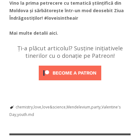
Vino la prima petrecere cu tematică științifică din
Moldova și sărbătorește într-un mod deosebit Ziua
Îndrăgostiților! #loveisintheair
Mai multe detalii
aici
.
Ți-a plăcut articolul? Susține inițiativele
tinerilor cu o donație pe Patreon!
chemistry
love
love&science
Mendelevium
party
Valentine's
Day
youth.md