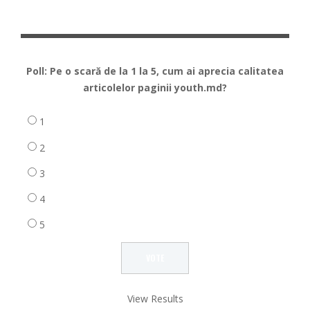
Poll: Pe o scară de la 1 la 5, cum ai aprecia calitatea
articolelor paginii youth.md?
1
2
3
4
5
View Results