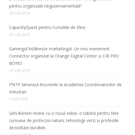
pentru organizații neguvernamentale”
30 iulie 2026
CapacityQuest pentru Consiliile de Elevi
29 iulie 2026
Gamingul întâlnește marketingul. Un nou eveniment
Connector organizat la Orange Digital Center și CIR PRO
BONO
22 iulie 2026
PNTP lansează înscrierile la Academia Coordonatorilor de
Voluntari.
9 iulie 2026
Girls4Green revine cu o nouă ediție: o tabără pentru fete
curioase de protecția naturii, tehnologii verzi și profesiile
dezvoltării durabile.
23 iunie 2026