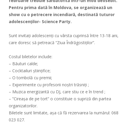
februarie trebuie sărbătorită într-un mod deosebit.
Pentru prima dată în Moldova, se organizează un
show cu o petrecere incendiară, destinată tuturor
adolescenţilor- Science Party.
Sunt invitați adolescenți cu vârsta cuprinsă între 13-18 ani,
care doresc să petreacă “Ziua Îndrăgostiților”.
Costul biletelor include:
– Băuturi calde;
– Cocktailuri ştiinţifice;
– O tombolă cu premii;
– Experimente cu profesorii noştri trăsniţi ;
– Muzica energizantă cu DJ, care stiu ce e în trend ;
– ”Cireașa de pe tort” o constituie o supriză din partea
organizatorilor.
Biletele sunt limitate, așa că fă rezervarea la numărul: 068
023 027.