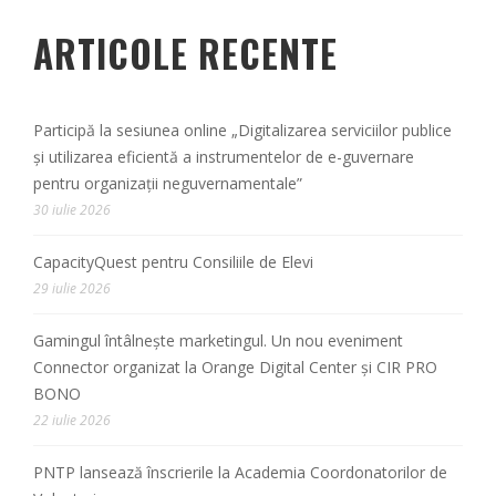
ARTICOLE RECENTE
Participă la sesiunea online „Digitalizarea serviciilor publice
și utilizarea eficientă a instrumentelor de e-guvernare
pentru organizații neguvernamentale”
30 iulie 2026
CapacityQuest pentru Consiliile de Elevi
29 iulie 2026
Gamingul întâlnește marketingul. Un nou eveniment
Connector organizat la Orange Digital Center și CIR PRO
BONO
22 iulie 2026
PNTP lansează înscrierile la Academia Coordonatorilor de