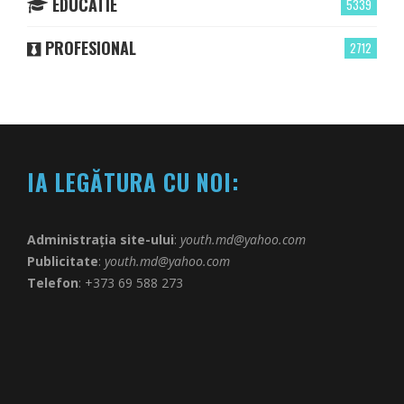
EDUCATIE
5339
PROFESIONAL
2712
IA LEGĂTURA CU NOI:
Administrația site-ului
:
youth.md@yahoo.com
Publicitate
:
youth.md@yahoo.com
Telefon
: +373 69 588 273