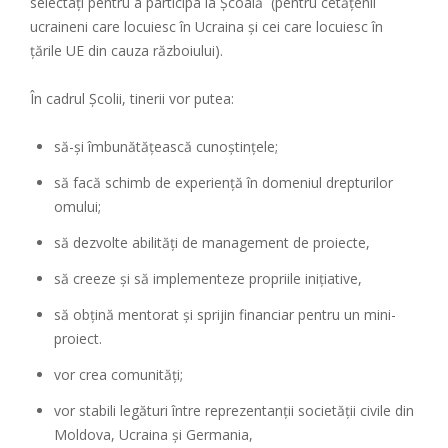
selectați pentru a participa la Școală (pentru cetățenii
ucraineni care locuiesc în Ucraina și cei care locuiesc în
țările UE din cauza războiului).
În cadrul Școlii, tinerii vor putea:
să-și îmbunătățească cunoștințele;
să facă schimb de experiență în domeniul drepturilor
omului;
să dezvolte abilități de management de proiecte,
să creeze și să implementeze propriile inițiative,
să obțină mentorat și sprijin financiar pentru un mini-
proiect.
vor crea comunități;
vor stabili legături între reprezentanții societății civile din
Moldova, Ucraina și Germania,