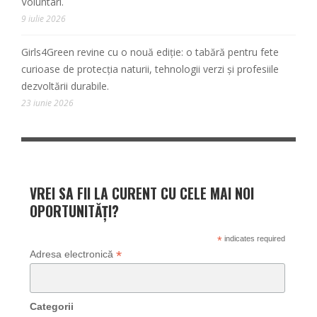
Voluntari.
9 iulie 2026
Girls4Green revine cu o nouă ediție: o tabără pentru fete
curioase de protecția naturii, tehnologii verzi și profesiile
dezvoltării durabile.
23 iunie 2026
VREI SA FII LA CURENT CU CELE MAI NOI
OPORTUNITĂȚI?
*
indicates required
*
Adresa electronică
Categorii