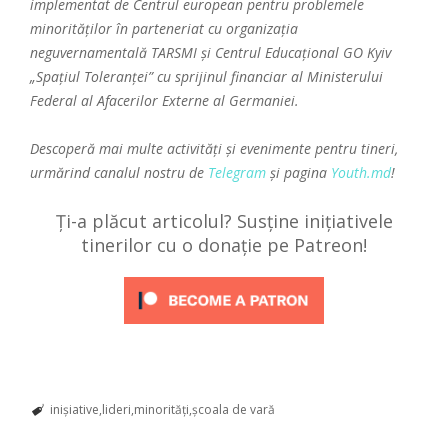
implementat de
Centrul european pentru problemele
minorităților
în parteneriat cu organizația
neguvernamentală TARSMI și Centrul Educațional GO Kyiv
„Spațiul Toleranței” cu sprijinul financiar al Ministerului
Federal al Afacerilor Externe al Germaniei.
Descoperă mai multe activități și evenimente pentru tineri,
urmărind canalul nostru de
Telegram
și pagina
Youth.md
!
Ți-a plăcut articolul? Susține inițiativele
tinerilor cu o donație pe Patreon!
inișiative
lideri
minorități
școala de vară