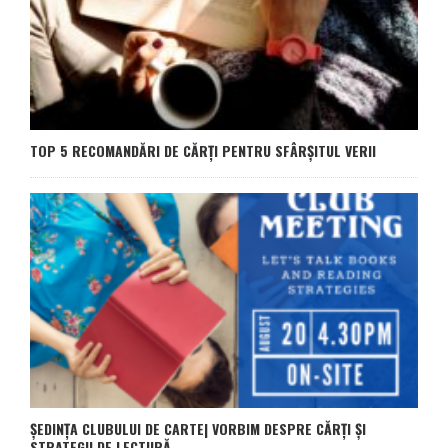
TOP 5 RECOMANDĂRI DE CĂRȚI PENTRU SFÂRȘITUL VERII
ȘEDINȚA CLUBULUI DE CARTE| VORBIM DESPRE CĂRȚI ȘI
STRATEGII DE LECTURĂ