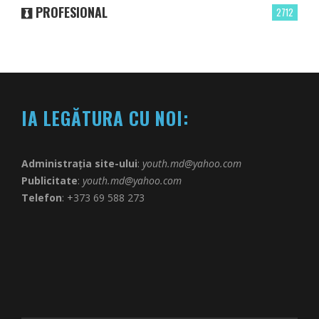
PROFESIONAL
2712
IA LEGĂTURA CU NOI:
Administrația site-ului
:
youth.md@yahoo.com
Publicitate
:
youth.md@yahoo.com
Telefon
: +373 69 588 273