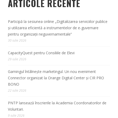
ARTICOLE RECENTE
Participă la sesiunea online „Digitalizarea serviciilor publice
și utilizarea eficientă a instrumentelor de e-guvernare
pentru organizații neguvernamentale”
30 iulie 2026
CapacityQuest pentru Consiliile de Elevi
29 iulie 2026
Gamingul întâlnește marketingul. Un nou eveniment
Connector organizat la Orange Digital Center și CIR PRO
BONO
22 iulie 2026
PNTP lansează înscrierile la Academia Coordonatorilor de
Voluntari.
9 iulie 2026