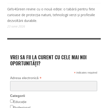
Girls4Green revine cu o nouă ediție: o tabără pentru fete
curioase de protecția naturii, tehnologii verzi și profesiile
dezvoltării durabile.
23 iunie 2026
VREI SA FII LA CURENT CU CELE MAI NOI
OPORTUNITĂȚI?
*
indicates required
*
Adresa electronică
Categorii
Educație
Profesional