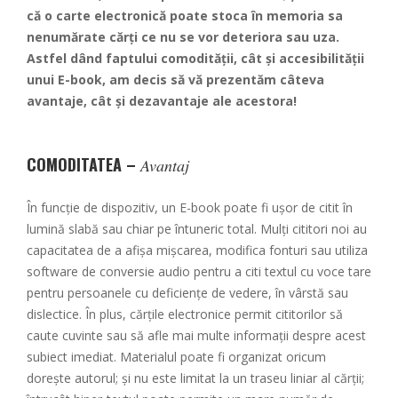
că o carte electronică poate stoca în memoria sa
nenumărate cărți ce nu se vor deteriora sau uza.
Astfel dând faptului comodității, cât și accesibilității
unui E-book, am decis să vă prezentăm câteva
avantaje, cât și dezavantaje ale acestora!
COMODITATEA –
Avantaj
În funcție de dispozitiv, un E-book poate fi ușor de citit în
lumină slabă sau chiar pe întuneric total. Mulți cititori noi au
capacitatea de a afișa mișcarea, modifica fonturi sau utiliza
software de conversie audio pentru a citi textul cu voce tare
pentru persoanele cu deficiențe de vedere, în vârstă sau
dislectice. În plus, cărţile electronice permit cititorilor să
caute cuvinte sau să afle mai multe informații despre acest
subiect imediat. Materialul poate fi organizat oricum
doreşte autorul; și nu este limitat la un traseu liniar al cărţii;