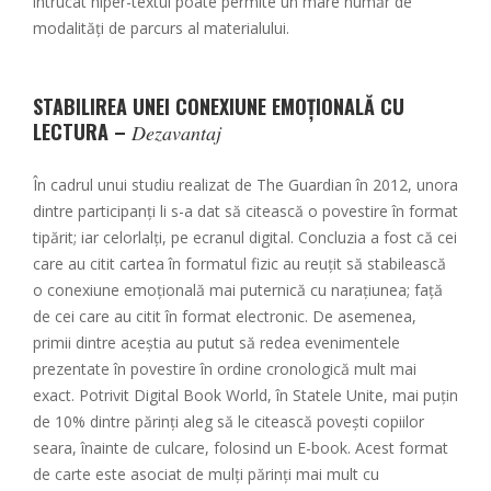
întrucât hiper-textul poate permite un mare număr de
modalităţi de parcurs al materialului.
STABILIREA UNEI CONEXIUNE EMOȚIONALĂ CU
LECTURA –
Dezavantaj
În cadrul unui studiu realizat de The Guardian în 2012, unora
dintre participanţi li s-a dat să citească o povestire în format
tipărit; iar celorlalţi, pe ecranul digital. Concluzia a fost că cei
care au citit cartea în formatul fizic au reuțit să stabilească
o conexiune emoţională mai puternică cu naraţiunea; faţă
de cei care au citit în format electronic. De asemenea,
primii dintre aceştia au putut să redea evenimentele
prezentate în povestire în ordine cronologică mult mai
exact. Potrivit Digital Book World, în Statele Unite, mai puţin
de 10% dintre părinţi aleg să le citească poveşti copiilor
seara, înainte de culcare, folosind un E-book. Acest format
de carte este asociat de mulți părinţi mai mult cu