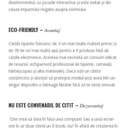
divertismentul; cu jocurile interactive şi este evitat şi din
cauza impactului negativ asupra somnului.
ECO-FRIENDLY –
Avantaj
Cărțile tipărite folosesc de 3 ori mai multe materii prime; și
de 78 de ori mai multă apă pentru a fi produse față de
cărţile electronice. Acestea mai necesită un consum ridicat
de resurse: echipament profesional de tipărire, cerneală,
hârtie(copaci şi alte materiale). Dacă eşti un cititor
conștincios şi doreşti să protejezi mediul poţi avea într-un
singur dispozitiv o întreagă librărie fără să te simţi vinovat.
NU ESTE CONVENABIL DE CITIT –
Dezavantaj
Cine vrea să stea în fața unui computer sau a unui ecran
ore în șir doar citind un E-book, nu? În afară de creșterea în