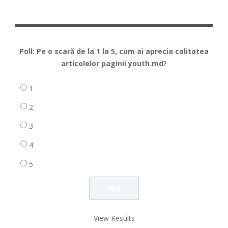
Poll: Pe o scară de la 1 la 5, cum ai aprecia calitatea
articolelor paginii youth.md?
1
2
3
4
5
View Results