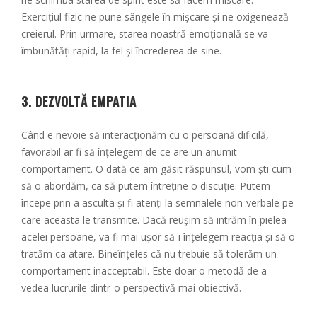
Exercițiul fizic ne pune sângele în mișcare și ne oxigenează
creierul. Prin urmare, starea noastră emoțională se va
îmbunătăți rapid, la fel și încrederea de sine.
3.
DEZVOLTĂ EMPATIA
Când e nevoie să interacționăm cu o persoană dificilă,
favorabil ar fi să înțelegem de ce are un anumit
comportament. O dată ce am găsit răspunsul, vom ști cum
să o abordăm, ca să putem întreține o discuție. Putem
începe prin a asculta și fi atenți la semnalele non-verbale pe
care aceasta le transmite. Dacă reușim să intrăm în pielea
acelei persoane, va fi mai ușor să-i înțelegem reacția și să o
tratăm ca atare. Bineînțeles că nu trebuie să tolerăm un
comportament inacceptabil. Este doar o metodă de a
vedea lucrurile dintr-o perspectivă mai obiectivă.