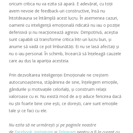
oricum critica nu va ezita să apară. E adevărat, cu toții
avem nevoie de feedback-uri constructive, însă nu
întotdeauna se întâmplă acest lucru. În asemenea cazuri,
oamenii cu inteligență emoțională ridicată nu iau o poziție
defensivă și nu reacționează agresiv. Dimpotrivă, aceștia
sunt capabili să transforme critica într-un lucru bun, și
anume să vadă ce pot îmbunătăți. Ei nu se lasă afectați și
nu o iau personal. În schimb, încearcă să înțeleagă cauzele
care au dus la apariția acesteia.
Prin dezvoltarea Inteligenței Emoționale ne creștem
autocunoașterea, stăpânirea de sine, înțelegem emoțiile,
gândurile și motivațiile celorlalți, și construim relații
valoroase cu ei. Nu există mod de a-ți aduce fericirea dacă
nu știi foarte bine cine ești, ce dorești, care sunt emoțiile
tale și ce faci cu ele.
Nu ezita să ne urmărești și pe paginile noastre
de
Facebook
,
Instagram
și
Telegram
pentru a fi la curent cu