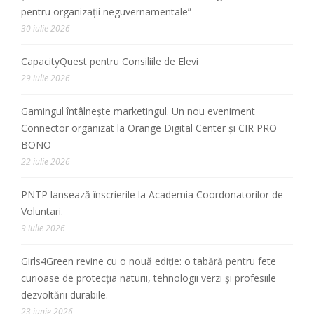
pentru organizații neguvernamentale”
30 iulie 2026
CapacityQuest pentru Consiliile de Elevi
29 iulie 2026
Gamingul întâlnește marketingul. Un nou eveniment
Connector organizat la Orange Digital Center și CIR PRO
BONO
22 iulie 2026
PNTP lansează înscrierile la Academia Coordonatorilor de
Voluntari.
9 iulie 2026
Girls4Green revine cu o nouă ediție: o tabără pentru fete
curioase de protecția naturii, tehnologii verzi și profesiile
dezvoltării durabile.
23 iunie 2026