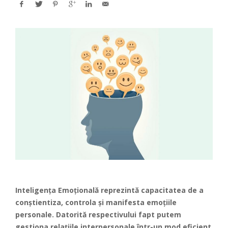
Inteligența Emoțională reprezintă capacitatea de a
conștientiza, controla și manifesta emoțiile
personale. Datorită respectivului fapt putem
gestiona relațiile interpersonale într-un mod eficient