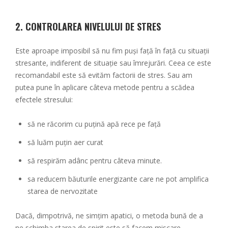
2.
CONTROLAREA NIVELULUI DE STRES
Este aproape imposibil să nu fim puși față în față cu situații
stresante, indiferent de situație sau îmrejurări. Ceea ce este
recomandabil este să evităm factorii de stres. Sau am
putea pune în aplicare câteva metode pentru a scădea
efectele stresului:
să ne răcorim cu puțină apă rece pe față
să luăm puțin aer curat
să respirăm adânc pentru câteva minute.
sa reducem băuturile energizante care ne pot amplifica
starea de nervozitate
Dacă, dimpotrivă, ne simțim apatici, o metoda bună de a
ne schimba starea de spirit este să facem miscare.