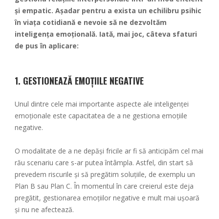
și empatic. Așadar pentru a exista un echilibru psihic
în viața cotidiană e nevoie să ne dezvoltăm
inteligența emoțională. Iată, mai joc, câteva sfaturi
de pus în aplicare:
1.
GESTIONEAZĂ EMOȚIILE NEGATIVE
Unul dintre cele mai importante aspecte ale inteligenței
emoționale este capacitatea de a ne gestiona emoțiile
negative.
O modalitate de a ne depăși fricile ar fi să anticipăm cel mai
rău scenariu care s-ar putea întâmpla. Astfel, din start să
prevedem riscurile și să pregătim soluțiile, de exemplu un
Plan B sau Plan C. În momentul în care creierul este deja
pregătit, gestionarea emoțiilor negative e mult mai ușoară
și nu ne afectează.