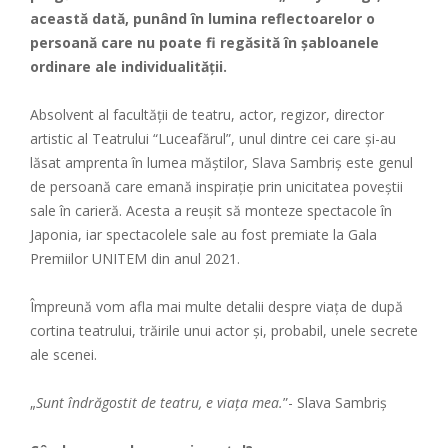
această dată, punând în lumina reflectoarelor o
persoană care nu poate fi regăsită în șabloanele
ordinare ale individualității.
Absolvent al facultății de teatru, actor, regizor, director
artistic al Teatrului “Luceafărul”, unul dintre cei care și-au
lăsat amprenta în lumea măștilor, Slava Sambriș este genul
de persoană care emană inspirație prin unicitatea poveștii
sale în carieră. Acesta a reușit să monteze spectacole în
Japonia, iar spectacolele sale au fost premiate la Gala
Premiilor UNITEM din anul 2021.
Împreună vom afla mai multe detalii despre viața de după
cortina teatrului, trăirile unui actor și, probabil, unele secrete
ale scenei.
„
Sunt îndrăgostit de teatru, e viața mea.
”- Slava Sambriș