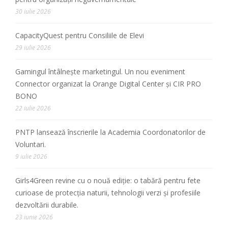
30 iulie 2026
CapacityQuest pentru Consiliile de Elevi
29 iulie 2026
Gamingul întâlnește marketingul. Un nou eveniment
Connector organizat la Orange Digital Center și CIR PRO
BONO
22 iulie 2026
PNTP lansează înscrierile la Academia Coordonatorilor de
Voluntari.
9 iulie 2026
Girls4Green revine cu o nouă ediție: o tabără pentru fete
curioase de protecția naturii, tehnologii verzi și profesiile
dezvoltării durabile.
23 iunie 2026