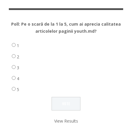
Poll: Pe o scară de la 1 la 5, cum ai aprecia calitatea
articolelor paginii youth.md?
1
2
3
4
5
View Results