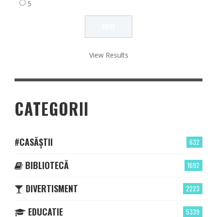
5
View Results
CATEGORII
#CASĂȘTII
632
BIBLIOTECĂ
1692
DIVERTISMENT
2223
EDUCATIE
5339