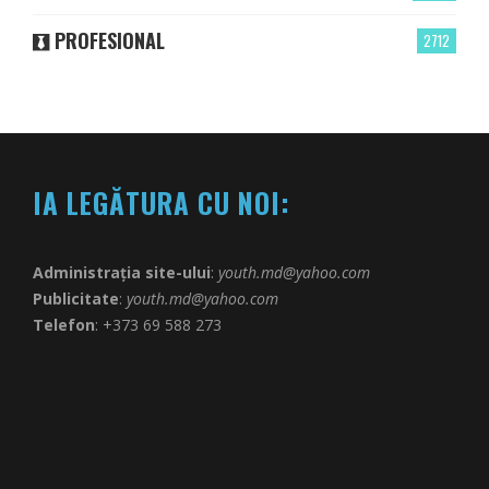
PROFESIONAL
2712
IA LEGĂTURA CU NOI:
Administrația site-ului
:
youth.md@yahoo.com
Publicitate
:
youth.md@yahoo.com
Telefon
: +373 69 588 273