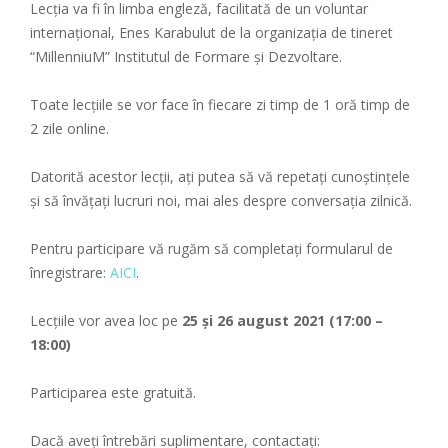
Lecția va fi în limba engleză, facilitată de un voluntar
internațional, Enes Karabulut de la organizația de tineret
“MillenniuM” Institutul de Formare și Dezvoltare.
Toate lecțiile se vor face în fiecare zi timp de 1 oră timp de
2 zile online.
Datorită acestor lecții, ați putea să vă repetați cunoștințele
și să învățați lucruri noi, mai ales despre conversația zilnică.
Pentru participare vă rugăm să completați formularul de
înregistrare:
AICI
.
Lecțiile vor avea loc pe
25 și 26 august 2021 (17:00 –
18:00)
Participarea este gratuită.
Dacă aveți întrebări suplimentare, contactați: