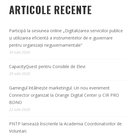
ARTICOLE RECENTE
Participă la sesiunea online „Digitalizarea serviciilor publice
și utilizarea eficientă a instrumentelor de e-guvernare
pentru organizații neguvernamentale”
30 iulie 2026
CapacityQuest pentru Consiliile de Elevi
29 iulie 2026
Gamingul întâlnește marketingul. Un nou eveniment
Connector organizat la Orange Digital Center și CIR PRO
BONO
22 iulie 2026
PNTP lansează înscrierile la Academia Coordonatorilor de
Voluntari.