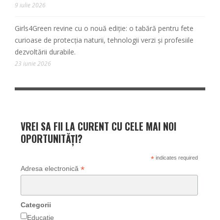
9 iulie 2026
Girls4Green revine cu o nouă ediție: o tabără pentru fete
curioase de protecția naturii, tehnologii verzi și profesiile
dezvoltării durabile.
23 iunie 2026
VREI SA FII LA CURENT CU CELE MAI NOI
OPORTUNITĂȚI?
*
indicates required
*
Adresa electronică
Categorii
Educație