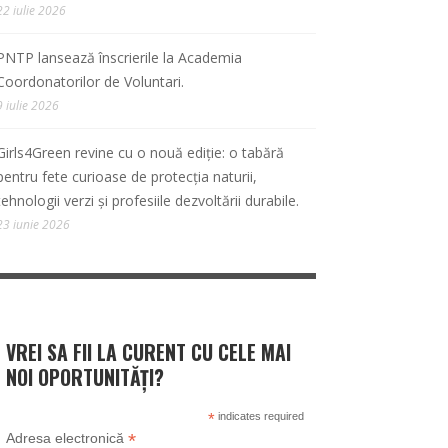
22 iulie 2026
PNTP lansează înscrierile la Academia
Coordonatorilor de Voluntari.
9 iulie 2026
Girls4Green revine cu o nouă ediție: o tabără
pentru fete curioase de protecția naturii,
tehnologii verzi și profesiile dezvoltării durabile.
23 iunie 2026
VREI SA FII LA CURENT CU CELE MAI
NOI OPORTUNITĂȚI?
*
indicates required
*
Adresa electronică