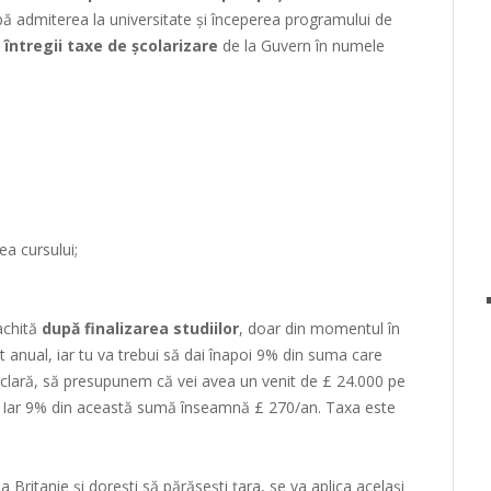
pă admiterea la universitate și începerea programului de
 întregii taxe de școlarizare
de la Guvern în numele
ea cursului;
achită
după finalizarea studiilor
, doar din momentul în
it anual, iar tu va trebui să dai înapoi 9% din suma care
clară, să presupunem că vei avea un venit de £ 24.000 pe
. Iar 9% din această sumă înseamnă £ 270/an. Taxa este
a Britanie și dorești să părăsești țara, se va aplica același