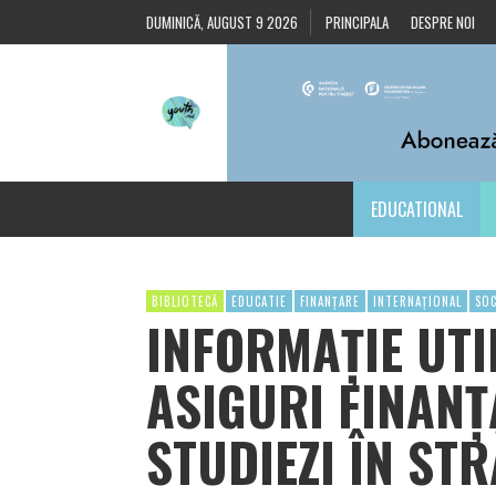
DUMINICĂ, AUGUST 9 2026
PRINCIPALA
DESPRE NOI
EDUCATIONAL
BIBLIOTECĂ
EDUCATIE
FINANȚARE
INTERNAȚIONAL
SOC
INFORMAȚIE UTIL
ASIGURI FINAN
STUDIEZI ÎN ST