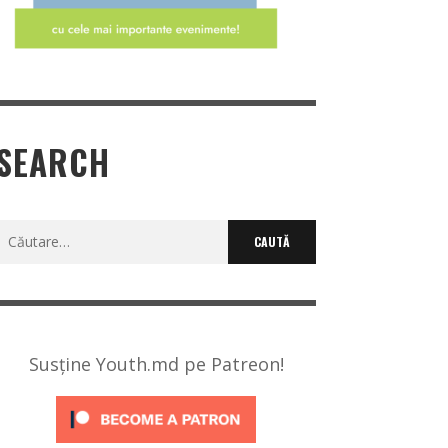
SEARCH
Caută
după:
Susține Youth.md pe Patreon!