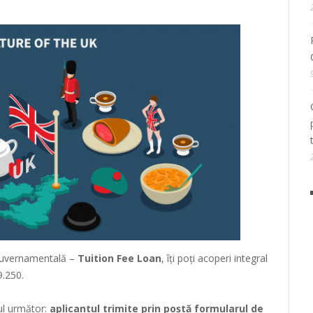
 guvernamentală –
Tuition Fee Loan
, îți poți acoperi integral
9.250.
ul următor:
aplicantul trimite prin poștă formularul de