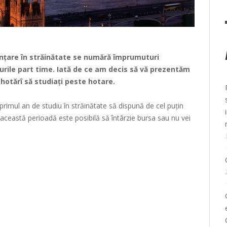
nanțare în străinătate se numără împrumuturi
urile part time. Iată de ce am decis să vă prezentăm
 hotărî să studiați peste hotare.
mul an de studiu în străinătate să dispună de cel puțin
 această perioadă este posibilă să întârzie bursa sau nu vei