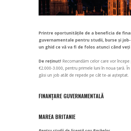
Printre oportunitățile de a beneficia de fi
guvernamentale pentru studii, burse și job-
un ghid ce vă va fi de folos atunci când veți
De reținut!
Recomandăm celor care vor începe pri
€2.000-3.000, pentru primele luni în noua țară. În
găsi un job atât de repede pe cât te-ai așteptat.
FINANȚARE GUVERNAMENTAL
Ă
MAREA BRITANIE
Pentru studii de licență sau Bachelor