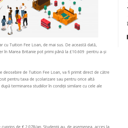
ar cu Tuition Fee Loan, de mai sus. De această dată,
r în Marea Britanie pot primi până la £10.609 pentru a-și
e deosebire de Tuition Fee Loan, va fi primit direct de către
olosit pentru taxa de școlarizare sau pentru orice altă
upă terminarea studiilor în condiții similare cu cele ale
ste cuprins de € 2.078/an. Studenții au, de asemenea, acces la