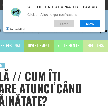
TERMENI ȘI CONDIȚII
CONTACTE
GET THE LATEST UPDATES FROM US
Click on Allow to get notifications
Later
Allow
by PushAlert
PROFESIONAL
DIVERTISMENT
YOUTH HEALTH
BIBLIOTECA
IAL
Ă // CUM ÎȚI
ȚARE ATUNCI CÂND
RĂINĂTATE?