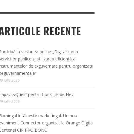
ARTICOLE RECENTE
Participă la sesiunea online „Digitalizarea
serviciilor publice și utilizarea eficientă a
instrumentelor de e-guvernare pentru organizații
neguvernamentale”
30 iulie 2026
CapacityQuest pentru Consiliile de Elevi
29 iulie 2026
Gamingul întâlnește marketingul. Un nou
eveniment Connector organizat la Orange Digital
Center și CIR PRO BONO