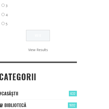
3
4
5
View Results
CATEGORII
#CASĂȘTII
632
BIBLIOTECĂ
1692