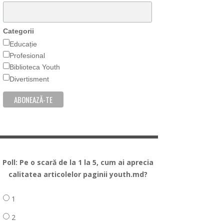
Categorii
Educație
Profesional
Biblioteca Youth
Divertisment
Poll: Pe o scară de la 1 la 5, cum ai aprecia
calitatea articolelor paginii youth.md?
1
2