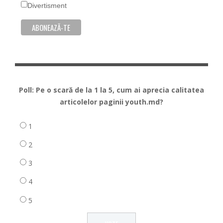
Divertisment
Poll: Pe o scară de la 1 la 5, cum ai aprecia calitatea
articolelor paginii youth.md?
1
2
3
4
5