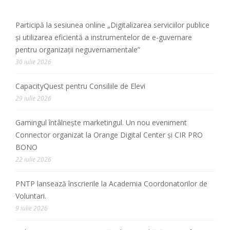
Participă la sesiunea online „Digitalizarea serviciilor publice
și utilizarea eficientă a instrumentelor de e-guvernare
pentru organizații neguvernamentale”
30 iulie 2026
CapacityQuest pentru Consiliile de Elevi
29 iulie 2026
Gamingul întâlnește marketingul. Un nou eveniment
Connector organizat la Orange Digital Center și CIR PRO
BONO
22 iulie 2026
PNTP lansează înscrierile la Academia Coordonatorilor de
Voluntari.
9 iulie 2026