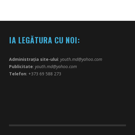
IA LEGĂTURA CU NOI:
Administrația site-ului
:
youth.md@yahoo.com
Publicitate
:
youth.md@yahoo.com
Telefon
: +373 69 588 273