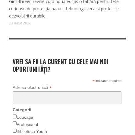
Girls4Green revine cu o nouă ediție: o tabără pentru fete
curioase de protecția naturii, tehnologii verzi și profesiile
dezvoltării durabile.
23 iunie 2026
VREI SA FII LA CURENT CU CELE MAI NOI
OPORTUNITĂȚI?
*
indicates required
*
Adresa electronică
Categorii
Educație
Profesional
Biblioteca Youth