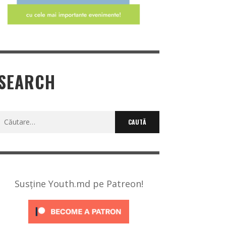
SEARCH
Caută
după:
Susține Youth.md pe Patreon!