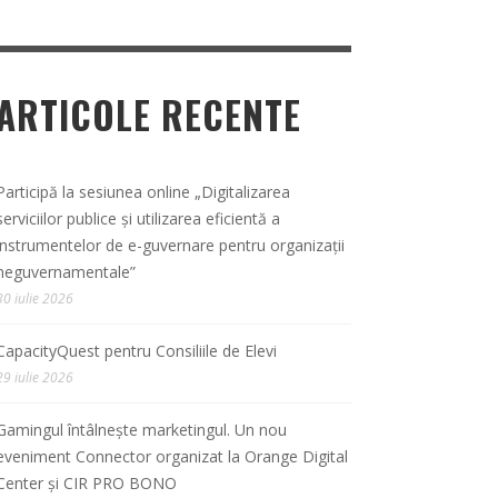
ARTICOLE RECENTE
Participă la sesiunea online „Digitalizarea
serviciilor publice și utilizarea eficientă a
instrumentelor de e-guvernare pentru organizații
neguvernamentale”
30 iulie 2026
CapacityQuest pentru Consiliile de Elevi
29 iulie 2026
Gamingul întâlnește marketingul. Un nou
eveniment Connector organizat la Orange Digital
Center și CIR PRO BONO