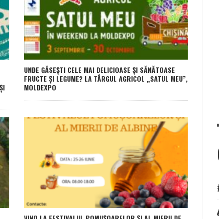
UNDE GĂSEȘTI CELE MAI DELICIOASE ȘI SĂNĂTOASE
FRUCTE ȘI LEGUME? LA TÂRGUL AGRICOL „SATUL MEU”,
ȘI
MOLDEXPO
VINO LA FESTIVALUL POMUȘOARELOR ȘI AL MIERII DE