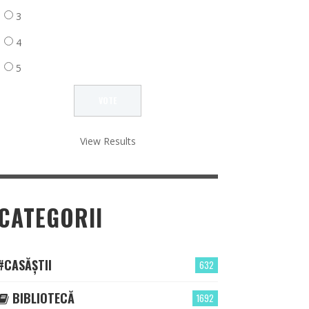
3
4
5
View Results
CATEGORII
#CASĂȘTII
632
BIBLIOTECĂ
1692