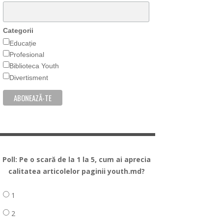
Categorii
Educație
Profesional
Biblioteca Youth
Divertisment
Poll: Pe o scară de la 1 la 5, cum ai aprecia
calitatea articolelor paginii youth.md?
1
2