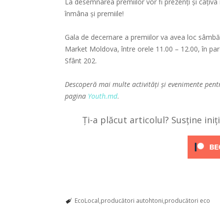
La desemnarea premiilor vor fi prezenți și câțiva in
înmâna și premiile!
Gala de decernare a premiilor va avea loc sâmbă
Market Moldova, între orele 11.00 – 12.00, în par
Sfânt 202.
Descoperă mai multe activități și evenimente pent
pagina
Youth.md
.
Ți-a plăcut articolul? Susține ini
EcoLocal
producători autohtoni
producători eco