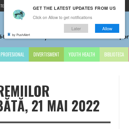
TERMENI ȘI CONDIȚII
CONTACTE
GET THE LATEST UPDATES FROM US
Click on Allow to get notifications
Later
Allow
by PushAlert
PROFESIONAL
DIVERTISMENT
YOUTH HEALTH
BIBLIOTECA
REMIILOR
ĂTĂ, 21 MAI 2022