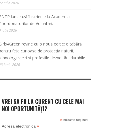
22 iulie 2026
PNTP lansează înscrierile la Academia
Coordonatorilor de Voluntari.
9 iulie 2026
Girls4Green revine cu o nouă ediție: o tabără
pentru fete curioase de protecția naturii,
tehnologii verzi și profesiile dezvoltării durabile.
23 iunie 2026
VREI SA FII LA CURENT CU CELE MAI
NOI OPORTUNITĂȚI?
*
indicates required
*
Adresa electronică