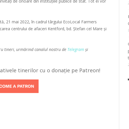
vitați de onoare din instituțiile publice de stat. Tot ei vor
tă, 21 mai 2022, în cadrul târgului EcoLocal Farmers
carea centrului de afaceri Kentford, bd. Ștefan cel Mare și
ru tineri, urmărind canalul nostru de
Telegram
și
țiativele tinerilor cu o donație pe Patreon!