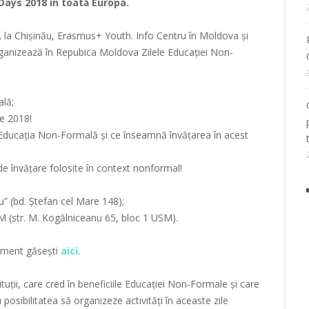
Days 2018 în toată Europa.
,
la Chişinău, Erasmus+ Youth. Info Centru în Moldova şi
ganizează în Repubica Moldova Zilele Educaţiei Non-
ală;
e 2018!
e Educaţia Non-Formală şi ce înseamnă învățarea în acest
 de învățare folosite în context nonformal!
” (bd. Ştefan cel Mare 148);
M (str. M. Kogălniceanu 65, bloc 1 USM).
niment găsești
aici.
tuţii, care cred în beneficiile Educaţiei Non-Formale şi care
u posibilitatea să organizeze activități în aceaste zile