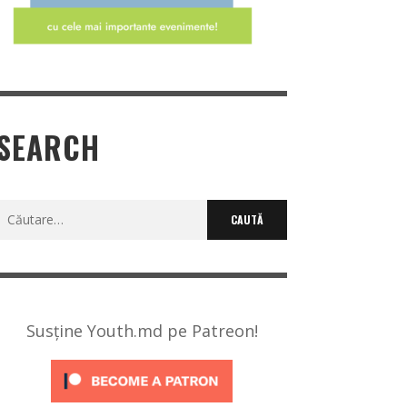
SEARCH
Caută
după:
Susține Youth.md pe Patreon!