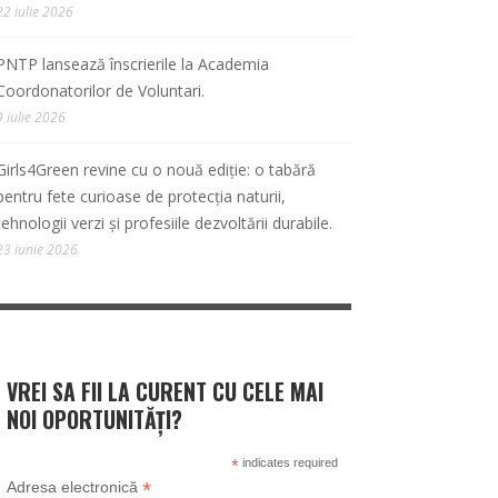
22 iulie 2026
PNTP lansează înscrierile la Academia
Coordonatorilor de Voluntari.
9 iulie 2026
Girls4Green revine cu o nouă ediție: o tabără
pentru fete curioase de protecția naturii,
tehnologii verzi și profesiile dezvoltării durabile.
23 iunie 2026
VREI SA FII LA CURENT CU CELE MAI
NOI OPORTUNITĂȚI?
*
indicates required
*
Adresa electronică