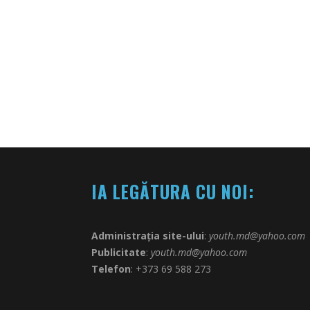
IA LEGĂTURA CU NOI:
Administrația site-ului
:
youth.md@yahoo.com
Publicitate
:
youth.md@yahoo.com
Telefon
: +373 69 588 273