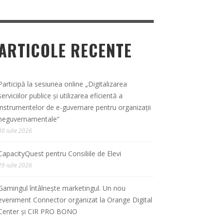
ARTICOLE RECENTE
Participă la sesiunea online „Digitalizarea
serviciilor publice și utilizarea eficientă a
instrumentelor de e-guvernare pentru organizații
neguvernamentale”
30 iulie 2026
CapacityQuest pentru Consiliile de Elevi
29 iulie 2026
Gamingul întâlnește marketingul. Un nou
eveniment Connector organizat la Orange Digital
Center și CIR PRO BONO