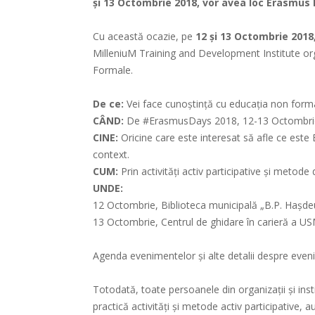
și 13 Octombrie 2018, vor avea loc Erasmus 
Cu această ocazie, pe
12 şi 13 Octombrie 2018
MilleniuM Training and Development Institute or
Formale.
De ce:
Vei face cunoștință cu educația non form
CÂND:
De #ErasmusDays 2018, 12-13 Octombri
CINE:
Oricine care este interesat să afle ce est
context.
CUM:
Prin activități activ participative și metode
UNDE:
12 Octombrie, Biblioteca municipală „B.P. Haşdeu
13 Octombrie, Centrul de ghidare în carieră a US
Agenda evenimentelor și alte detalii despre eve
Totodată, toate persoanele din organizaţii și insti
practică activităţi şi metode activ participative, a