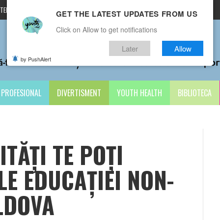
TERMENI ȘI CONDIȚII
CONTACTE
GET THE LATEST UPDATES FROM US
Click on Allow to get notifications
Later
Allow
by PushAlert
PROFESIONAL
DIVERTISMENT
YOUTH HEALTH
BIBLIOTECA
ITĂȚI TE POȚI
LE EDUCAŢIEI NON-
LDOVA