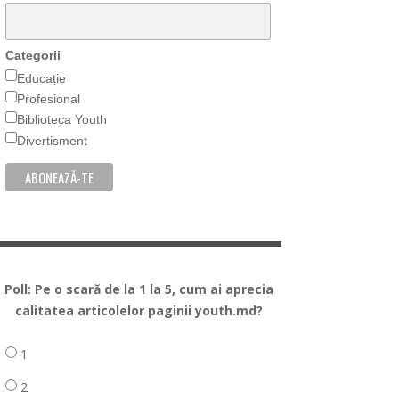
Categorii
Educație
Profesional
Biblioteca Youth
Divertisment
Poll: Pe o scară de la 1 la 5, cum ai aprecia
calitatea articolelor paginii youth.md?
1
2