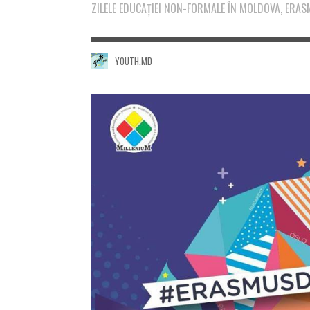
ZILELE EDUCAŢIEI NON-FORMALE ÎN MOLDOVA, ER
YOUTH.MD