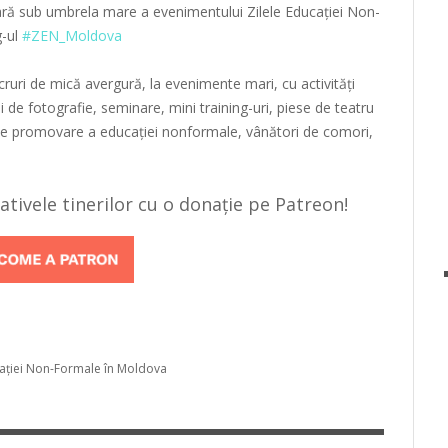
ţară sub umbrela mare a evenimentului Zilele Educaţiei Non-
g-ul
#ZEN_Moldova
lucruri de mică avergură, la evenimente mari, cu activităţi
ii de fotografie, seminare, mini training-uri, piese de teatru
de promovare a educaţiei nonformale, vânători de comori,
țiativele tinerilor cu o donație pe Patreon!
caţiei Non-Formale în Moldova