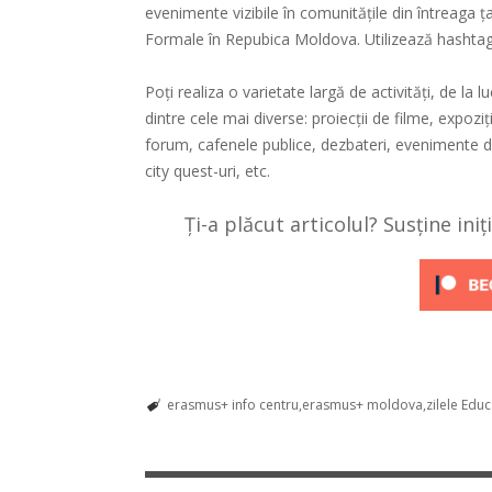
evenimente vizibile în comunităţile din întreaga 
Formale în️ Repubica Moldova. Utilizează hashta
Poți realiza o varietate largă de activităţi, de la 
dintre cele mai diverse: proiecţii de filme, expoziţ
forum, cafenele publice, dezbateri, evenimente 
city quest-uri, etc.
Ți-a plăcut articolul? Susține ini
erasmus+ info centru
erasmus+ moldova
zilele Edu