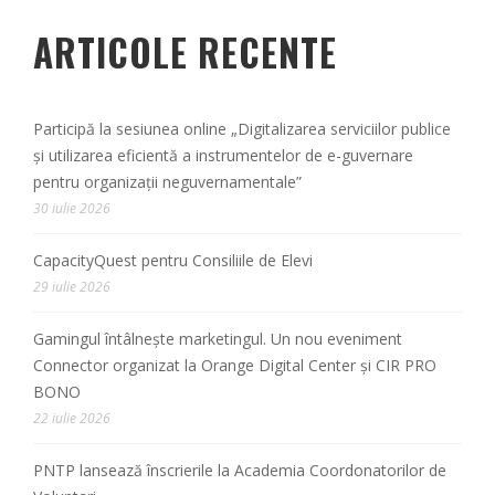
ARTICOLE RECENTE
Participă la sesiunea online „Digitalizarea serviciilor publice
și utilizarea eficientă a instrumentelor de e-guvernare
pentru organizații neguvernamentale”
30 iulie 2026
CapacityQuest pentru Consiliile de Elevi
29 iulie 2026
Gamingul întâlnește marketingul. Un nou eveniment
Connector organizat la Orange Digital Center și CIR PRO
BONO
22 iulie 2026
PNTP lansează înscrierile la Academia Coordonatorilor de