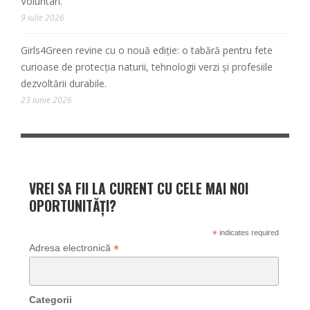
Voluntari.
9 iulie 2026
Girls4Green revine cu o nouă ediție: o tabără pentru fete
curioase de protecția naturii, tehnologii verzi și profesiile
dezvoltării durabile.
23 iunie 2026
VREI SA FII LA CURENT CU CELE MAI NOI
OPORTUNITĂȚI?
*
indicates required
*
Adresa electronică
Categorii