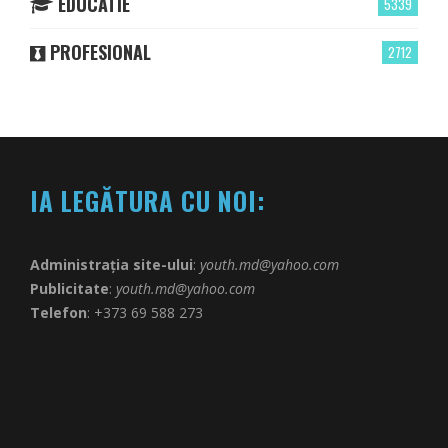
EDUCATIE
5339
PROFESIONAL
2712
IA LEGĂTURA CU NOI:
Administrația site-ului
:
youth.md@yahoo.com
Publicitate
:
youth.md@yahoo.com
Telefon
: +373 69 588 273