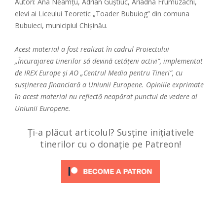
Autori: Ana Neamțu, Adrian Guștiuc, Ariadna Frumuzachi,
elevi ai Liceului Teoretic „Toader Bubuiog” din comuna
Bubuieci, municipiul Chișinău.
Acest material a fost realizat în cadrul Proiectului
„Încurajarea tinerilor să devină cetățeni activi”, implementat
de IREX Europe și AO „Centrul Media pentru Tineri”, cu
susținerea financiară a Uniunii Europene. Opiniile exprimate
în acest material nu reflectă neapărat punctul de vedere al
Uniunii Europene.
Ți-a plăcut articolul? Susține inițiativele
tinerilor cu o donație pe Patreon!