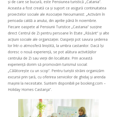
și de care se bucură, este Pensiunea turistică „Catania”.
Aceasta a fost creată ca și suport ce asigură continuitatea
proiectelor sociale ale Asociației Neoumanist: „Activăm în
perioada caldă a anului, din aprilie până în noiembrie.
Fiecare oaspete al Pensiunii Turistice „Castania” susține
direct Centrul de Zi pentru persoane în Etate „Răsărit” și alte
acțiuni sociale ale organizației. Oaspeții pot savura șederea
lor într-o atmosferă liniștită, la umbra castanilor. Dacă își
doresc o nouă experiență, se pot alătura activităților
centrului de Zi sau vieții din localitate. Prin această
experiență dorim să promovăm turismul social:
„Călătorește cu un scop”. Pentru turiștii străini organizăm
excursii prin țară, cu oferirea serviciilor de ghidaj și arenda
mașinii la necesitate. Suntem disponibili pe booking.com –
Holiday Homes Castanja”.