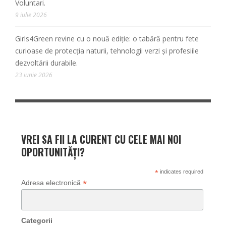
Voluntari.
9 iulie 2026
Girls4Green revine cu o nouă ediție: o tabără pentru fete
curioase de protecția naturii, tehnologii verzi și profesiile
dezvoltării durabile.
23 iunie 2026
VREI SA FII LA CURENT CU CELE MAI NOI
OPORTUNITĂȚI?
*
indicates required
*
Adresa electronică
Categorii