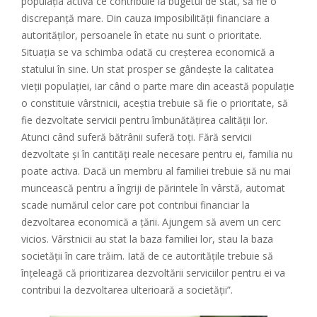
populația activă ce contribuie la bugetul de stat, să fie o
discrepanță mare. Din cauza imposibilității financiare a
autorităților, persoanele în etate nu sunt o prioritate.
Situația se va schimba odată cu creșterea economică a
statului în sine. Un stat prosper se gândește la calitatea
vieții populației, iar când o parte mare din această populație
o constituie vârstnicii, aceștia trebuie să fie o prioritate, să
fie dezvoltate servicii pentru îmbunătățirea calității lor.
Atunci când suferă bătrânii suferă toți. Fără servicii
dezvoltate și în cantități reale necesare pentru ei, familia nu
poate activa. Dacă un membru al familiei trebuie să nu mai
muncească pentru a îngriji de părintele în vârstă, automat
scade numărul celor care pot contribui financiar la
dezvoltarea economică a țării. Ajungem să avem un cerc
vicios. Vârstnicii au stat la baza familiei lor, stau la baza
societății în care trăim. Iată de ce autoritățile trebuie să
înțeleagă că prioritizarea dezvoltării serviciilor pentru ei va
contribui la dezvoltarea ulterioară a societății”.