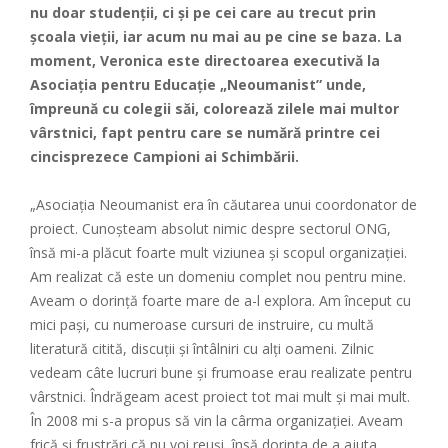
nu doar studenții, ci și pe cei care au trecut prin
școala vieții, iar acum nu mai au pe cine se baza. La
moment, Veronica este directoarea executivă la
Asociația pentru Educație „Neoumanist” unde,
împreună cu colegii săi, colorează zilele mai multor
vârstnici, fapt pentru care se numără printre cei
cincisprezece Campioni ai Schimbării.
„Asociația Neoumanist era în căutarea unui coordonator de
proiect. Cunoșteam absolut nimic despre sectorul ONG,
însă mi-a plăcut foarte mult viziunea și scopul organizației.
Am realizat că este un domeniu complet nou pentru mine.
Aveam o dorință foarte mare de a-l explora. Am început cu
mici pași, cu numeroase cursuri de instruire, cu multă
literatură citită, discuții și întâlniri cu alți oameni. Zilnic
vedeam câte lucruri bune și frumoase erau realizate pentru
vârstnici. Îndrăgeam acest proiect tot mai mult și mai mult.
În 2008 mi s-a propus să vin la cârma organizației. Aveam
frică și frustrări că nu voi reuși, însă dorința de a ajuta