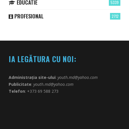
EDUCATIE
5339
PROFESIONAL
2712
IA LEGĂTURA CU NOI:
Administrația site-ului
:
youth.md@yahoo.com
Publicitate
:
youth.md@yahoo.com
Telefon
: +373 69 588 273