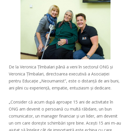
De la Veronica Țîmbalari până a veni în sectorul ONG și
Veronica Țîmbalari, directoarea executivă a Asociației
pentru Educație „Neoumanist”, este o distanță de ani buni,
ani plini cu experiență, empatie, entuziasm și dedicare.
„Consider că acum după aproape 15 ani de activitate în
ONG am devenit o persoană cu multă răbdare, un bun
comunicator, un manager financiar și un lider, am devenit
un om care dorește schimbări spre bine. Acești 15 ani m-au
ajutat să înțeleg cât de importantă este echipa cu care