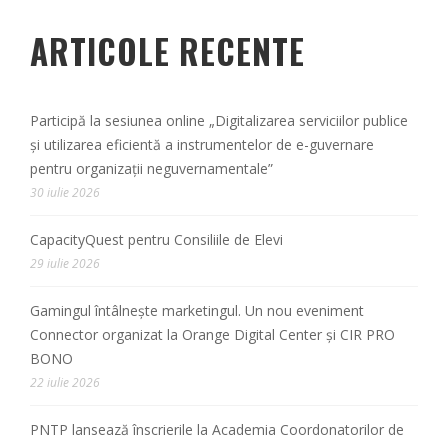
ARTICOLE RECENTE
Participă la sesiunea online „Digitalizarea serviciilor publice
și utilizarea eficientă a instrumentelor de e-guvernare
pentru organizații neguvernamentale”
30 iulie 2026
CapacityQuest pentru Consiliile de Elevi
29 iulie 2026
Gamingul întâlnește marketingul. Un nou eveniment
Connector organizat la Orange Digital Center și CIR PRO
BONO
22 iulie 2026
PNTP lansează înscrierile la Academia Coordonatorilor de