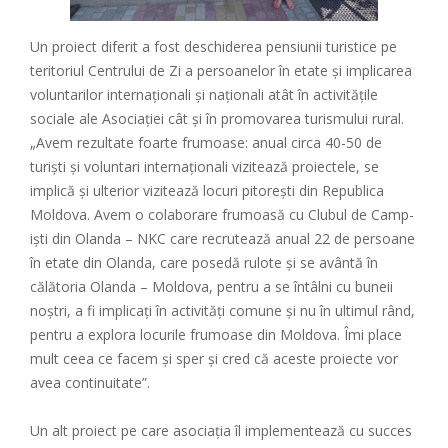
Un proiect diferit a fost deschiderea pensiunii turistice pe
teritoriul Centrului de Zi a persoanelor în etate și implicarea
voluntarilor internaționali și naționali atât în activitățile
sociale ale Asociației cât și în promovarea turismului rural.
„Avem rezultate foarte frumoase: anual circa 40-50 de
turiști și voluntari internaționali vizitează proiectele, se
implică și ulterior vizitează locuri pitorești din Republica
Moldova. Avem o colaborare frumoasă cu Clubul de Camp-
iști din Olanda – NKC care recrutează anual 22 de persoane
în etate din Olanda, care posedă rulote și se avântă în
călătoria Olanda – Moldova, pentru a se întâlni cu buneii
noștri, a fi implicați în activități comune și nu în ultimul rând,
pentru a explora locurile frumoase din Moldova. Îmi place
mult ceea ce facem și sper și cred că aceste proiecte vor
avea continuitate”.
Un alt proiect pe care asociația îl implementează cu succes