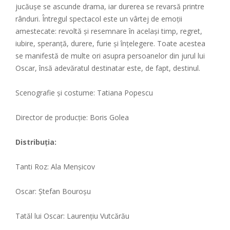
jucăușe se ascunde drama, iar durerea se revarsă printre
rânduri. Întregul spectacol este un vârtej de emoții
amestecate: revoltă și resemnare în același timp, regret,
iubire, speranță, durere, furie și înțelegere. Toate acestea
se manifestă de multe ori asupra persoanelor din jurul lui
Oscar, însă adevăratul destinatar este, de fapt, destinul.
Scenografie și costume: Tatiana Popescu
Director de producţie: Boris Golea
Distribuţia:
Tanti Roz: Ala Menşicov
Oscar: Ştefan Bouroşu
Tatăl lui Oscar: Laurenţiu Vutcărău