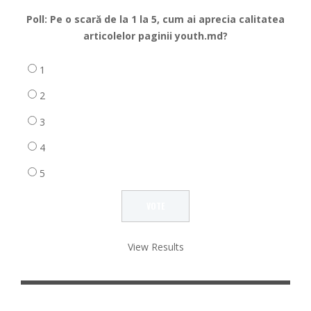
Poll: Pe o scară de la 1 la 5, cum ai aprecia calitatea
articolelor paginii youth.md?
1
2
3
4
5
View Results