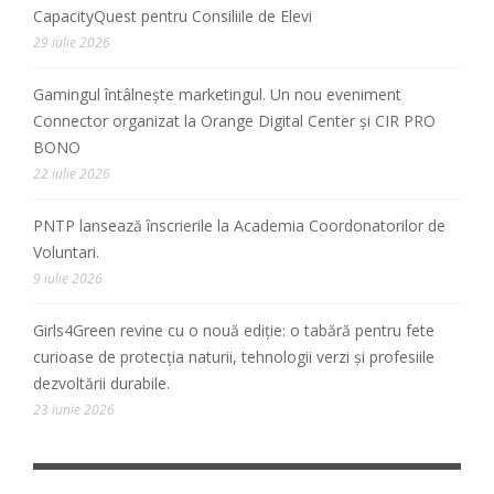
CapacityQuest pentru Consiliile de Elevi
29 iulie 2026
Gamingul întâlnește marketingul. Un nou eveniment
Connector organizat la Orange Digital Center și CIR PRO
BONO
22 iulie 2026
PNTP lansează înscrierile la Academia Coordonatorilor de
Voluntari.
9 iulie 2026
Girls4Green revine cu o nouă ediție: o tabără pentru fete
curioase de protecția naturii, tehnologii verzi și profesiile
dezvoltării durabile.
23 iunie 2026