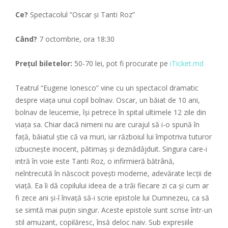
Ce?
Spectacolul ”Oscar și Tanti Roz”
Când?
7 octombrie, ora 18:30
Preţul biletelor:
50-70 lei, pot fi procurate pe
iTicket.md
Teatrul “Eugene Ionesco” vine cu un spectacol dramatic
despre viața unui copil bolnav.
Oscar, un băiat de 10 ani,
bolnav de leucemie, își petrece în spital ultimele 12 zile din
viața sa. Chiar dacă nimeni nu are curajul să i-o spună în
față, băiatul știe că va muri, iar războiul lui împotriva tuturor
izbucnește inocent, pătimaș și deznădăjduit. Singura care-i
intră în voie este Tanti Roz, o infirmieră bătrână,
neîntrecută în născocit povești moderne, adevărate lecții de
viață. Ea îi dă copilului ideea de a trăi fiecare zi ca și cum ar
fi zece ani și-l învață să-i scrie epistole lui Dumnezeu, ca să
se simtă mai puțin singur. Aceste epistole sunt scrise într-un
stil amuzant, copilăresc, însă deloc naiv. Sub expresiile