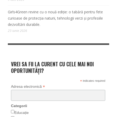
Girls4Green revine cu o nouă ediție: o tabără pentru fete
curioase de protecția naturii, tehnologii verzi și profesiile
dezvoltării durabile.
23 iunie 2026
VREI SA FII LA CURENT CU CELE MAI NOI
OPORTUNITĂȚI?
*
indicates required
*
Adresa electronică
Categorii
Educație