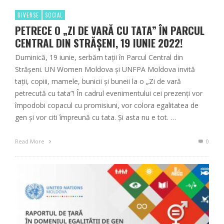
DIVERSE
SOCIAL
PETRECE O „ZI DE VARĂ CU TATA” ÎN PARCUL
CENTRAL DIN STRĂȘENI, 19 IUNIE 2022!
Duminică, 19 iunie, serbăm tații în Parcul Central din
Strășeni. UN Women Moldova şi UNFPA Moldova invită
tații, copiii, mamele, bunicii și buneii la o „Zi de vară
petrecută cu tata”! În cadrul evenimentului cei prezenți vor
împodobi copacul cu promisiuni, vor colora egalitatea de
gen și vor citi împreună cu tata. Și asta nu e tot. …
Read More
0