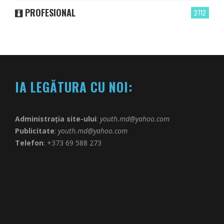
PROFESIONAL
2712
IA LEGĂTURA CU NOI:
Administrația site-ului
:
youth.md@yahoo.com
Publicitate
:
youth.md@yahoo.com
Telefon
: +373 69 588 273