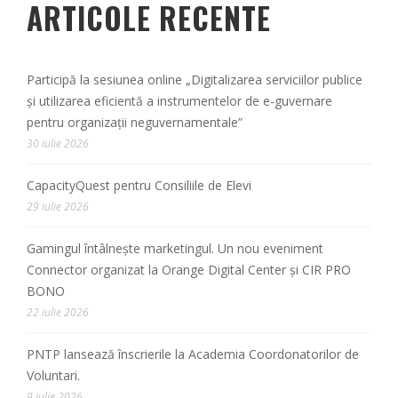
ARTICOLE RECENTE
Participă la sesiunea online „Digitalizarea serviciilor publice
și utilizarea eficientă a instrumentelor de e-guvernare
pentru organizații neguvernamentale”
30 iulie 2026
CapacityQuest pentru Consiliile de Elevi
29 iulie 2026
Gamingul întâlnește marketingul. Un nou eveniment
Connector organizat la Orange Digital Center și CIR PRO
BONO
22 iulie 2026
PNTP lansează înscrierile la Academia Coordonatorilor de
Voluntari.
9 iulie 2026