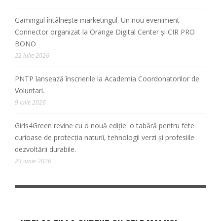
Gamingul întâlnește marketingul. Un nou eveniment
Connector organizat la Orange Digital Center și CIR PRO
BONO
22 iulie 2026
PNTP lansează înscrierile la Academia Coordonatorilor de
Voluntari.
9 iulie 2026
Girls4Green revine cu o nouă ediție: o tabără pentru fete
curioase de protecția naturii, tehnologii verzi și profesiile
dezvoltării durabile.
23 iunie 2026