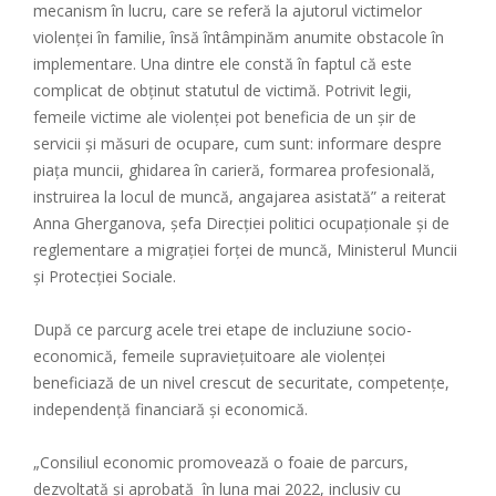
mecanism în lucru, care se referă la ajutorul victimelor
violenței în familie, însă întâmpinăm anumite obstacole în
implementare. Una dintre ele constă în faptul că este
complicat de obținut statutul de victimă. Potrivit legii,
femeile victime ale violenței pot beneficia de un șir de
servicii și măsuri de ocupare, cum sunt: informare despre
piața muncii, ghidarea în carieră, formarea profesională,
instruirea la locul de muncă, angajarea asistată” a reiterat
Anna Gherganova, șefa Direcției politici ocupaționale și de
reglementare a migrației forței de muncă, Ministerul Muncii
și Protecției Sociale.
După ce parcurg acele trei etape de incluziune socio-
economică, femeile supraviețuitoare ale violenței
beneficiază de un nivel crescut de securitate, competențe,
independență financiară și economică.
„Consiliul economic promovează o foaie de parcurs,
dezvoltată și aprobată în luna mai 2022, inclusiv cu