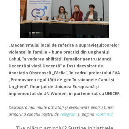
„Mecanismului local de referire a supraviețuitoarelor
violenței în familie – bune practici din Ungheni și
Cahul, în vederea abilității femeilor pentru Muncă
Decentă și viață Decentă” a fost dezvoltat de
Asociația Obștească „Făclia”, în cadrul proiectului EVA
„Promovarea egalității de gen în raioanele Cahul și
Ungheni”, finanțat de Uniunea Europeană și
implementat de UN Women, în parteneriat cu UNICEF.
Descoperă mai multe activități și evenimente pentru tineri,
urmărind canalul nostru de
Telegram
și pagina
Youth.md
Ți-a plăcut articolul? Susține inițiativele