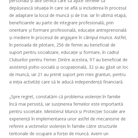
personală și alte servicii care să ajute femeile să
depășească situația în care se află și includerea în procesul
de adaptare la locul de muncă și de trai. Iar în ultimă etapă,
beneficiarele au parte de integrare profesională, prin
orientare și formare profesională, educație antreprenorială
și mediere în procesul de angajare în câmpul muncii. Astfel,
în perioada de pilotare, 256 de femei au beneficiat de
suport pentru socializare, educație și formare, în cadrul
Cluburilor pentru Femei. Dintre acestea, 97 au beneficiat de
asistență psiho-socială și ocupațională, 32 și-au găsit un loc
de muncă, iar 21 au primit suport prin mini granturi, pentru
a iniția activități care să le aducă independență financiară.
„Spre regret, constatăm că problema violenței în familie
încă mai persistă, iar susținerea femeilor este importantă
pentru societate. Ministerul Muncii și Protecției Sociale are
experiență în implementarea unor astfel de mecanisme de
referire a victimelor violenței în familie către structurile
teritoriale de ocupare a forței de muncă. Avem un