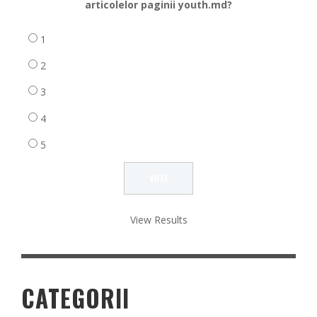
articolelor paginii youth.md?
1
2
3
4
5
View Results
CATEGORII