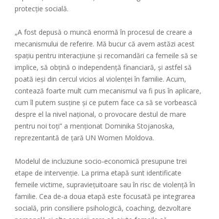
protecție socială.
„A fost depusă o muncă enormă în procesul de creare a
mecanismului de referire. Mă bucur că avem astăzi acest
spațiu pentru interacțiune și recomandări ca femeile să se
implice, să obțină o independență financiară, și astfel să
poată ieși din cercul vicios al violenței în familie. Acum,
contează foarte mult cum mecanismul va fi pus în aplicare,
cum îl putem susține și ce putem face ca să se vorbească
despre el la nivel național, o provocare destul de mare
pentru noi toți” a menționat Dominika Stojanoska,
reprezentantă de țară UN Women Moldova.
Modelul de incluziune socio-economică presupune trei
etape de intervenție. La prima etapă sunt identificate
femeile victime, supraviețuitoare sau în risc de violență în
familie. Cea de-a doua etapă este focusată pe integrarea
socială, prin consiliere psihologică, coaching, dezvoltare