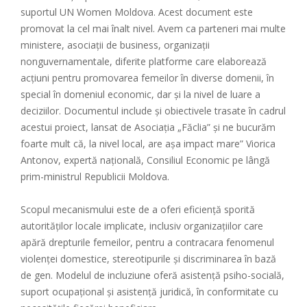
suportul UN Women Moldova. Acest document este
promovat la cel mai înalt nivel. Avem ca parteneri mai multe
ministere, asociații de business, organizații
nonguvernamentale, diferite platforme care elaborează
acțiuni pentru promovarea femeilor în diverse domenii, în
special în domeniul economic, dar și la nivel de luare a
deciziilor. Documentul include și obiectivele trasate în cadrul
acestui proiect, lansat de Asociația „Făclia” și ne bucurăm
foarte mult că, la nivel local, are așa impact mare” Viorica
Antonov, expertă națională, Consiliul Economic pe lângă
prim-ministrul Republicii Moldova.
Scopul mecanismului este de a oferi eficiență sporită
autorităților locale implicate, inclusiv organizațiilor care
apără drepturile femeilor, pentru a contracara fenomenul
violenței domestice, stereotipurile și discriminarea în bază
de gen. Modelul de incluziune oferă asistență psiho-socială,
suport ocupațional și asistență juridică, în conformitate cu