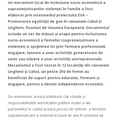
Un mecanism local de incluziune socio-economică a
supraviețuitoarelor violenței în familie a fost
elaborat prin intermediul proiectului EVA –
Promovarea egalității de gen în raioanele Cahul și
Ungheni, finanțat de Uniunea Europeană. Documentul
include un set de măsuri și etape pentru incluziunea
socio-economică a femeilor (supraviețuitoare a
violenței) și sprijinirea lor prin formare profesională,
angajare, lansare a unor activități generatoare de
venit sau inițiere a unor activități antreprenoriale.
Mecanismul a fost testat în 12 localități din raioanele
Ungheni și Cahul, iar peste 250 de femei au
beneficiat de suport pentru educație, formare și
angajare, pentru a deveni independente economic.
De asemenea, acesta stabilește clar rolurile și
responsabilitățile autorităților publice vizate și ale
partenerilor în cadrul acestui proces de referire a femeilor
supraviețuitoare a violenței în bază de gen în sistemul de