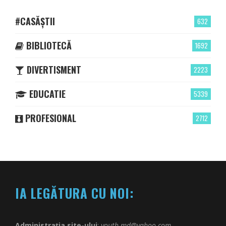
#CASĂȘTII
632
BIBLIOTECĂ
1692
DIVERTISMENT
2223
EDUCATIE
5339
PROFESIONAL
2712
IA LEGĂTURA CU NOI:
Administrația site-ului
:
youth.md@yahoo.com