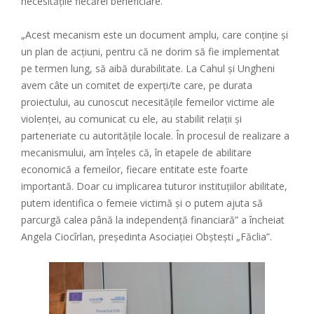
necesitățile fiecărei beneficiare.
„Acest mecanism este un document amplu, care conține și
un plan de acțiuni, pentru că ne dorim să fie implementat
pe termen lung, să aibă durabilitate. La Cahul și Ungheni
avem câte un comitet de experți/te care, pe durata
proiectului, au cunoscut necesitățile femeilor victime ale
violenței, au comunicat cu ele, au stabilit relații și
parteneriate cu autoritățile locale. În procesul de realizare a
mecanismului, am înțeles că, în etapele de abilitare
economică a femeilor, fiecare entitate este foarte
importantă. Doar cu implicarea tuturor instituțiilor abilitate,
putem identifica o femeie victimă și o putem ajuta să
parcurgă calea până la independență financiară” a încheiat
Angela Ciocîrlan, președinta Asociației Obștești „Făclia”.