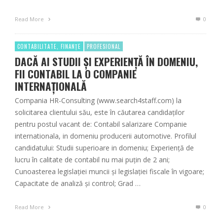
Read More
0
CONTABILITATE, FINANȚE
PROFESIONAL
DACĂ AI STUDII ȘI EXPERIENȚĂ ÎN DOMENIU,
FII CONTABIL LA O COMPANIE
INTERNAȚIONALĂ
Compania HR-Consulting (www.search4staff.com) la
solicitarea clientului său, este în căutarea candidaților
pentru postul vacant de: Contabil salarizare Companie
internationala, in domeniu producerii automotive. Profilul
candidatului: Studii superioare in domeniu; Experienţă de
lucru în calitate de contabil nu mai puţin de 2 ani;
Cunoasterea legislaţiei muncii şi legislaţiei fiscale în vigoare;
Capacitate de analiză şi control; Grad …
Read More
0