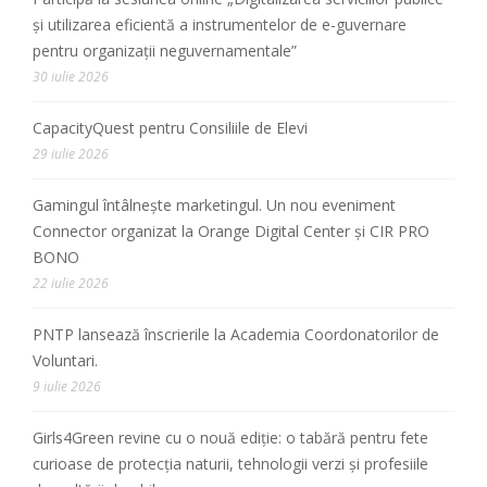
și utilizarea eficientă a instrumentelor de e-guvernare
pentru organizații neguvernamentale”
30 iulie 2026
CapacityQuest pentru Consiliile de Elevi
29 iulie 2026
Gamingul întâlnește marketingul. Un nou eveniment
Connector organizat la Orange Digital Center și CIR PRO
BONO
22 iulie 2026
PNTP lansează înscrierile la Academia Coordonatorilor de
Voluntari.
9 iulie 2026
Girls4Green revine cu o nouă ediție: o tabără pentru fete
curioase de protecția naturii, tehnologii verzi și profesiile