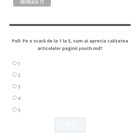
Poll: Pe o scară de la 1 la 5, cum ai aprecia calitatea
articolelor paginii youth.md?
1
2
3
4
5