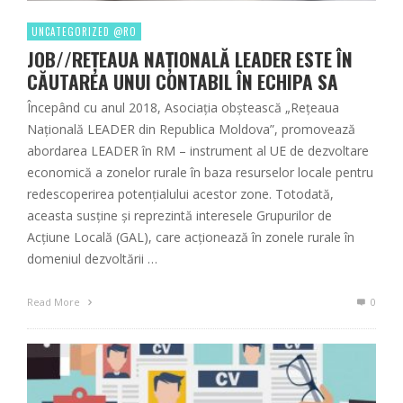
UNCATEGORIZED @RO
JOB//REȚEAUA NAȚIONALĂ LEADER ESTE ÎN
CĂUTAREA UNUI CONTABIL ÎN ECHIPA SA
Începând cu anul 2018, Asociația obștească „Rețeaua
Națională LEADER din Republica Moldova”, promovează
abordarea LEADER în RM – instrument al UE de dezvoltare
economică a zonelor rurale în baza resurselor locale pentru
redescoperirea potențialului acestor zone. Totodată,
aceasta susține și reprezintă interesele Grupurilor de
Acțiune Locală (GAL), care acționează în zonele rurale în
domeniul dezvoltării …
Read More
0