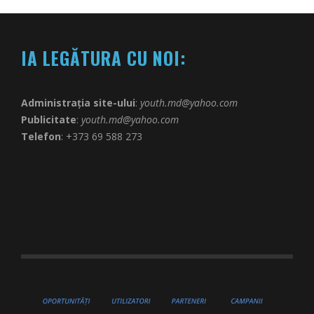
IA LEGĂTURA CU NOI:
Administrația site-ului
:
youth.md@yahoo.com
Publicitate
:
youth.md@yahoo.com
Telefon
: +373 69 588 273