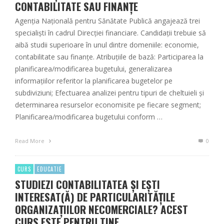
CONTABILITATE SAU FINANȚE
Agenția Națională pentru Sănătate Publică angajează trei
specialiști în cadrul Direcției financiare. Candidații trebuie să
aibă studii superioare în unul dintre domeniile: economie,
contabilitate sau finanțe. Atribuțiile de bază: Participarea la
planificarea/modificarea bugetului, generalizarea
informațiilor referitor la planificarea bugetelor pe
subdiviziuni; Efectuarea analizei pentru tipuri de cheltuieli și
determinarea resurselor economisite pe fiecare segment;
Planificarea/modificarea bugetului conform …
Read More
0
CURS
EDUCATIE
STUDIEZI CONTABILITATEA ȘI EȘTI
INTERESAT(Ă) DE PARTICULARITĂȚILE
ORGANIZAȚIILOR NECOMERCIALE? ACEST
CURS ESTE PENTRU TINE