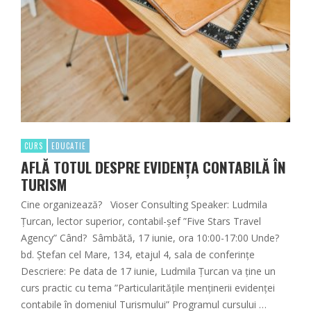
CURS
EDUCATIE
AFLĂ TOTUL DESPRE EVIDENȚA CONTABILĂ ÎN
TURISM
Cine organizează? Vioser Consulting Speaker: Ludmila
Țurcan, lector superior, contabil-șef ”Five Stars Travel
Agency” Când? Sâmbătă, 17 iunie, ora 10:00-17:00 Unde?
bd. Ștefan cel Mare, 134, etajul 4, sala de conferințe
Descriere: Pe data de 17 iunie, Ludmila Țurcan va ține un
curs practic cu tema ”Particularitățile menținerii evidenței
contabile în domeniul Turismului” Programul cursului …