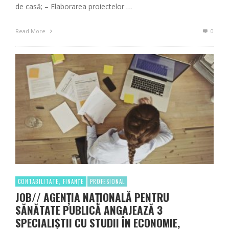
de casă; – Elaborarea proiectelor …
Read More
0
CONTABILITATE, FINANȚE
PROFESIONAL
JOB// AGENȚIA NAȚIONALĂ PENTRU
SĂNĂTATE PUBLICĂ ANGAJEAZĂ 3
SPECIALIȘTII CU STUDII ÎN ECONOMIE,