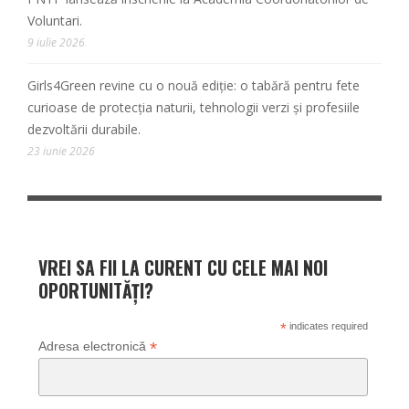
Voluntari.
9 iulie 2026
Girls4Green revine cu o nouă ediție: o tabără pentru fete
curioase de protecția naturii, tehnologii verzi și profesiile
dezvoltării durabile.
23 iunie 2026
VREI SA FII LA CURENT CU CELE MAI NOI
OPORTUNITĂȚI?
*
indicates required
*
Adresa electronică