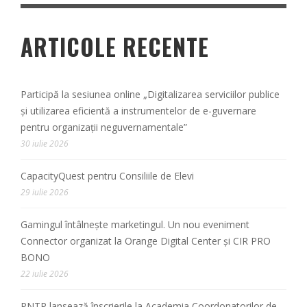
ARTICOLE RECENTE
Participă la sesiunea online „Digitalizarea serviciilor publice
și utilizarea eficientă a instrumentelor de e-guvernare
pentru organizații neguvernamentale”
30 iulie 2026
CapacityQuest pentru Consiliile de Elevi
29 iulie 2026
Gamingul întâlnește marketingul. Un nou eveniment
Connector organizat la Orange Digital Center și CIR PRO
BONO
22 iulie 2026
PNTP lansează înscrierile la Academia Coordonatorilor de