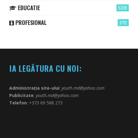
EDUCATIE
5339
PROFESIONAL
2712
IA LEGĂTURA CU NOI:
Administrația site-ului
:
youth.md@yahoo.com
Publicitate
:
youth.md@yahoo.com
Telefon
: +373 69 588 273