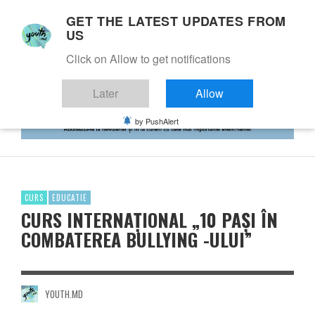
GET THE LATEST UPDATES FROM
US
Click on Allow to get notifications
Later
Allow
by PushAlert
CURS
EDUCATIE
CURS INTERNAȚIONAL „10 PAŞI ÎN
COMBATEREA BULLYING -ULUI”
YOUTH.MD