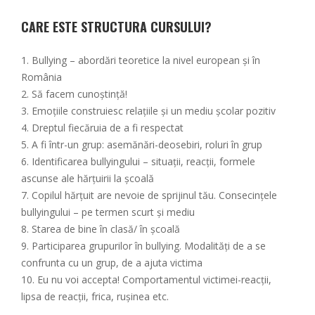
CARE ESTE STRUCTURA CURSULUI?
1. Bullying – abordări teoretice la nivel european și în
România
2. Să facem cunoștință!
3. Emoțiile construiesc relațiile și un mediu școlar pozitiv
4. Dreptul fiecăruia de a fi respectat
5. A fi într-un grup: asemănări-deosebiri, roluri în grup
6. Identificarea bullyingului – situații, reacții, formele
ascunse ale hărțuirii la școală
7. Copilul hărțuit are nevoie de sprijinul tău. Consecințele
bullyingului – pe termen scurt și mediu
8. Starea de bine în clasă/ în școală
9. Participarea grupurilor în bullying. Modalități de a se
confrunta cu un grup, de a ajuta victima
10. Eu nu voi accepta! Comportamentul victimei-reacții,
lipsa de reacții, frica, rușinea etc.