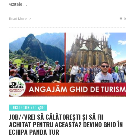
vizitele …
Read More
0
UNCATEGORIZED @RO
JOB//VREI SĂ CĂLĂTOREȘTI ȘI SĂ FII
ACHITAT PENTRU ACEASTA? DEVINO GHID ÎN
ECHIPA PANDA TUR