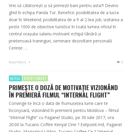
Vrei să călătorești și să primești bani pentru asta?! Devino
ghid în echipa Panda Tur. Beneficii: posibilitatea de a lucra
doar în Weekend; posibilitatea de a fi al 2-lea job; vizitarea a
peste 1000 de obiective turistice în toată lumea oficiul în
centrul orașului salariu motivant echipă tânără și
prietenoasă traninguri, seminare dezvoltare personală
Cerințe: …
Read More
0
ALTELE
DIVERTISMENT
PRIMEȘTE O DOZĂ DE MOTIVAȚIE VIZIONÂND
ÎN PREMIERĂ FILMUL “INTERNAL FLIGHT”
Convinge-te încă o dată de frumusețea lumii care te
înconjoară, vizionând în premieră pentru Moldova – filmul
“Internal Flight” cu Paganel Studio, pe 30 iulie 2017, ora
20:00 la Tucano Coffee Kenya! Cine ? Exitpoint.md, Paganel
Studio, Magazinul LiMon, Tucano Coffee Ce ? “Internal