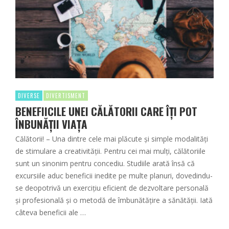
DIVERSE
DIVERTISMENT
BENEFIICILE UNEI CĂLĂTORII CARE ÎȚI POT
ÎNBUNĂȚII VIAȚA
Călătorii! – Una dintre cele mai plăcute și simple modalităţi
de stimulare a creativităţii. Pentru cei mai mulţi, călătoriile
sunt un sinonim pentru concediu. Studiile arată însă că
excursiile aduc beneficii inedite pe multe planuri, dovedindu-
se deopotrivă un exerciţiu eficient de dezvoltare personală
și profesională și o metodă de îmbunătăţire a sănătăţii. Iată
câteva beneficii ale …