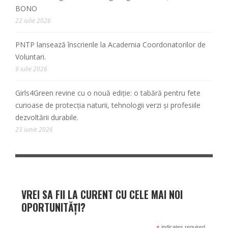
BONO
22 iulie 2026
PNTP lansează înscrierile la Academia Coordonatorilor de
Voluntari.
9 iulie 2026
Girls4Green revine cu o nouă ediție: o tabără pentru fete
curioase de protecția naturii, tehnologii verzi și profesiile
dezvoltării durabile.
23 iunie 2026
VREI SA FII LA CURENT CU CELE MAI NOI
OPORTUNITĂȚI?
indicates required