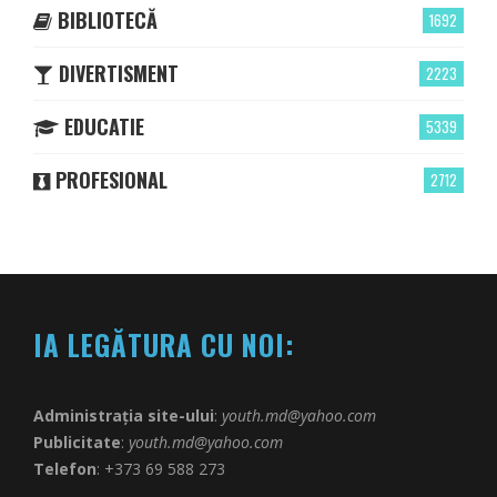
BIBLIOTECĂ
1692
DIVERTISMENT
2223
EDUCATIE
5339
PROFESIONAL
2712
IA LEGĂTURA CU NOI:
Administrația site-ului
:
youth.md@yahoo.com
Publicitate
:
youth.md@yahoo.com
Telefon
: +373 69 588 273