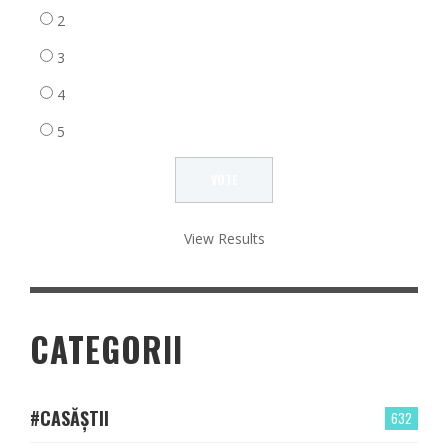
2
3
4
5
View Results
CATEGORII
#CASĂȘTII
632