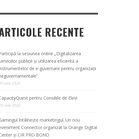
ARTICOLE RECENTE
Participă la sesiunea online „Digitalizarea
serviciilor publice și utilizarea eficientă a
instrumentelor de e-guvernare pentru organizații
neguvernamentale”
30 iulie 2026
CapacityQuest pentru Consiliile de Elevi
29 iulie 2026
Gamingul întâlnește marketingul. Un nou
eveniment Connector organizat la Orange Digital
Center și CIR PRO BONO