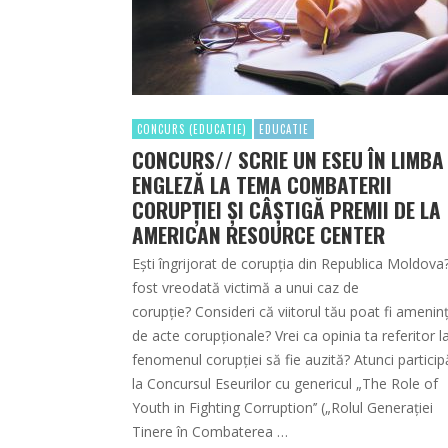
CONCURS (EDUCATIE)
EDUCATIE
CONCURS// SCRIE UN ESEU ÎN LIMBA
ENGLEZĂ LA TEMA COMBATERII
CORUPȚIEI ȘI CÂȘTIGĂ PREMII DE LA
AMERICAN RESOURCE CENTER
Ești îngrijorat de corupția din Republica Moldova?
fost vreodată victimă a unui caz de
corupție? Consideri că viitorul tău poat fi amenin
de acte corupționale? Vrei ca opinia ta referitor l
fenomenul corupției să fie auzită? Atunci particip
la Concursul Eseurilor cu genericul „The Role of
Youth in Fighting Corruption’’ („Rolul Generației
Tinere în Combaterea …