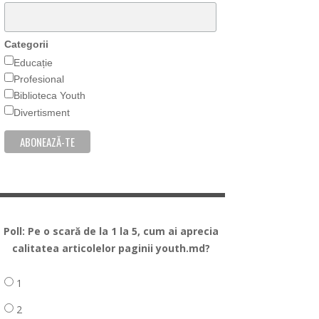
Categorii
Educație
Profesional
Biblioteca Youth
Divertisment
Poll: Pe o scară de la 1 la 5, cum ai aprecia
calitatea articolelor paginii youth.md?
1
2