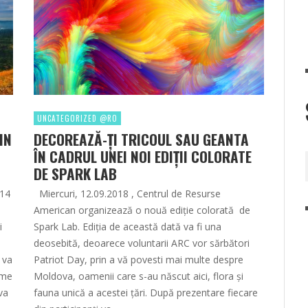
UNCATEGORIZED @RO
IN
DECOREAZĂ-ŢI TRICOUL SAU GEANTA
ÎN CADRUL UNEI NOI EDIŢII COLORATE
DE SPARK LAB
 14
Miercuri, 12.09.2018 , Centrul de Resurse
American organizează o nouă ediţie colorată de
i
Spark Lab. Ediţia de această dată va fi una
deosebită, deoarece voluntarii ARC vor sărbători
e va
Patriot Day, prin a vă povesti mai multe despre
ime
Moldova, oamenii care s-au născut aici, flora şi
va
fauna unică a acestei ţări. După prezentare fiecare