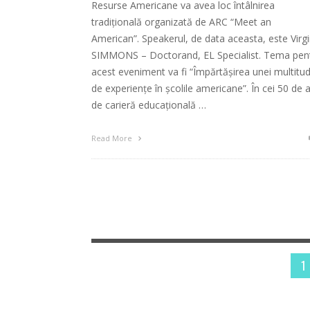
Resurse Americane va avea loc întâlnirea
tradiţională organizată de ARC “Meet an
American”. Speakerul, de data aceasta, este Virgi
SIMMONS – Doctorand, EL Specialist. Tema pen
acest eveniment va fi “Împărtășirea unei multitud
de experiențe în școlile americane”. În cei 50 de a
de carieră educațională …
Read More
1