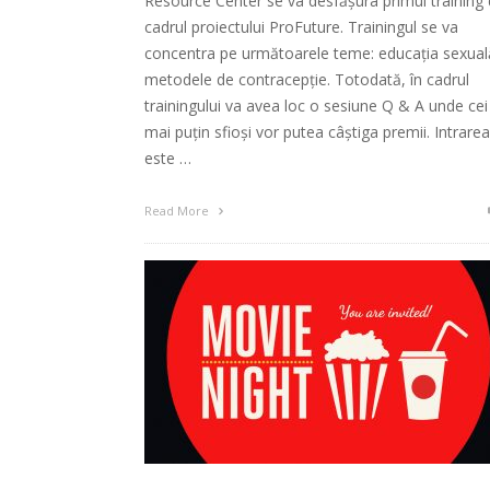
Resource Center se va desfăşura primul training 
cadrul proiectului ProFuture. Trainingul se va
concentra pe următoarele teme: educația sexual
metodele de contracepție. Totodată, în cadrul
trainingului va avea loc o sesiune Q & A unde cei
mai puţin sfioşi vor putea câştiga premii. Intrarea
este …
Read More