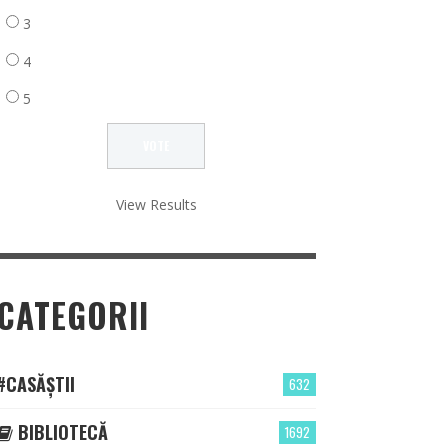
3
4
5
View Results
CATEGORII
#CASĂȘTII
632
BIBLIOTECĂ
1692