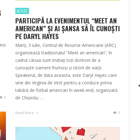
G
ALTELE
PARTICIPĂ LA EVENIMENTUL “MEET AN
AMERICAN” ŞI AI ŞANSA SĂ ÎL CUNOŞTI
PE DARYL HAYES
i
vino
Marţi, 3 iulie, Centrul de Resurse Americane (ARC)
organizează tradiţionalul “Meet an american”, în
cadrul căruia sunt invitaţi toţi doritorii de a
cunoaşte oameni frumoşi şi istorii de viaţă.
Speakerul, de data aceasta, este Daryl Hayes care
vine din Virginia de Vest pentru a conduce prima
tabără de fotbal american în week-end, organizată
de Chișinău …
0
Read More
0