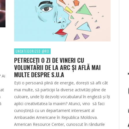
UNCATEGORIZED @RO
PETRECEŢI O ZI DE VINERI CU
VOLUNTARII DE LA ARC ŞI AFLĂ MAI
MULTE DESPRE S.U.A
 Ai
Ești o persoană plină de energie, dorești să afli cât
țat
mai multe, să participi la diverse activități pline de
a
culoare, unde îți dezvolți vocabularul în engleză și îți
ă
aplici creativitatea la maxim? Atunci, vino să faci
cunoștință cu un departament interesant al
Ambasadei Americane în Republica Moldova.
American Resource Center, cunoscut în rândurile