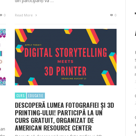
din participanţi va …
0
Read More
0
CURS
EDUCATIE
DESCOPERĂ LUMEA FOTOGRAFIEI ȘI 3D
PRINTING-ULUI! PARTICIPĂ LA UN
CURS GRATUIT, ORGANIZAT DE
AMERICAN RESOURCE CENTER
can