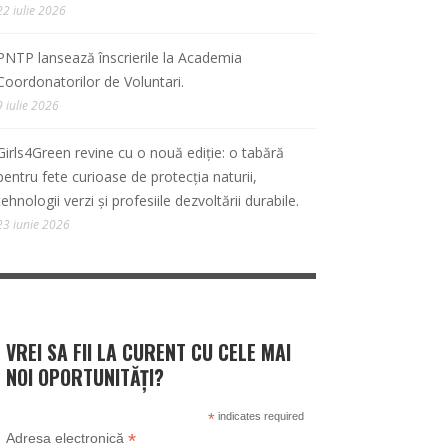
22 iulie 2026
PNTP lansează înscrierile la Academia
Coordonatorilor de Voluntari.
9 iulie 2026
Girls4Green revine cu o nouă ediție: o tabără
pentru fete curioase de protecția naturii,
tehnologii verzi și profesiile dezvoltării durabile.
23 iunie 2026
VREI SA FII LA CURENT CU CELE MAI
NOI OPORTUNITĂȚI?
*
indicates required
*
Adresa electronică