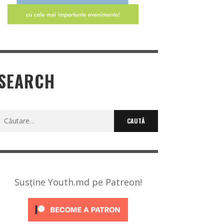
SEARCH
Caută
după:
Susține Youth.md pe Patreon!