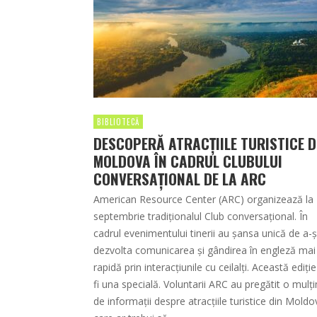
BIBLIOTECĂ
DESCOPERĂ ATRACŢIILE TURISTICE D
MOLDOVA ÎN CADRUL CLUBULUI
CONVERSAŢIONAL DE LA ARC
American Resource Center (ARC) organizează la
septembrie tradiţionalul Club conversaţional. În
cadrul evenimentului tinerii au şansa unică de a-ş
dezvolta comunicarea şi gândirea în engleză mai
rapidă prin interacţiunile cu ceilalţi. Această ediţi
fi una specială. Voluntarii ARC au pregătit o mulţ
de informaţii despre atracţiile turistice din Moldo