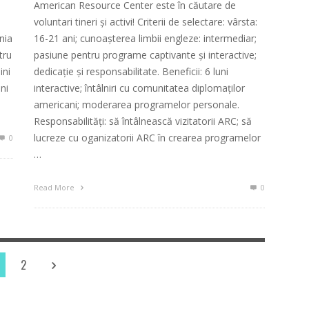
American Resource Center este în căutare de
voluntari tineri şi activi! Criterii de selectare: vârsta:
nia
16-21 ani; cunoaşterea limbii engleze: intermediar;
tru
pasiune pentru programe captivante şi interactive;
ini
dedicaţie şi responsabilitate. Beneficii: 6 luni
ni
interactive; întâlniri cu comunitatea diplomaţilor
americani; moderarea programelor personale.
Responsabilităţi: să întâlnească vizitatorii ARC; să
lucreze cu oganizatorii ARC în crearea programelor
0
…
Read More
0
2