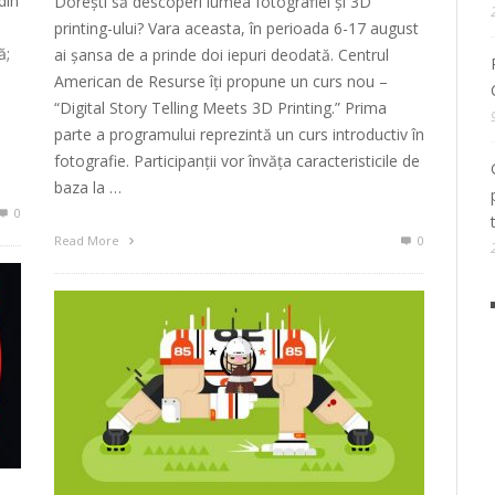
din
Dorești să descoperi lumea fotografiei și 3D
printing-ului? Vara aceasta, în perioada 6-17 august
ă;
ai șansa de a prinde doi iepuri deodată. Centrul
American de Resurse îți propune un curs nou –
“Digital Story Telling Meets 3D Printing.” Prima
parte a programului reprezintă un curs introductiv în
fotografie. Participanții vor învăța caracteristicile de
baza la …
0
Read More
0