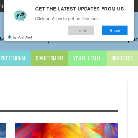
TERMENI ȘI CONDIȚII
CONTACTE
GET THE LATEST UPDATES FROM US
Click on Allow to get notifications
Later
Allow
by PushAlert
PROFESIONAL
DIVERTISMENT
YOUTH HEALTH
BIBLIOTECA