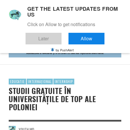
GET THE LATEST UPDATES FROM
US
Click on Allow to get notifications
Later
Allow
by PushAlert
EDUCATIE
INTERNAȚIONAL
INTERNSHIP
STUDII GRATUITE ÎN
UNIVERSITĂȚILE DE TOP ALE
POLONIEI
YOUTH.MD