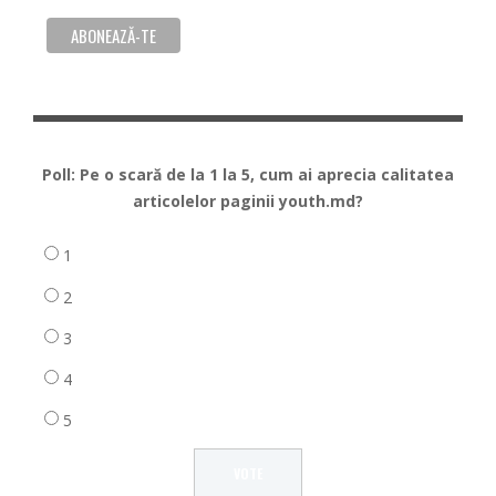
Poll: Pe o scară de la 1 la 5, cum ai aprecia calitatea
articolelor paginii youth.md?
1
2
3
4
5