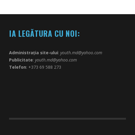
IA LEGĂTURA CU NOI:
Administrația site-ului
:
youth.md@yahoo.com
Publicitate
:
youth.md@yahoo.com
Telefon
: +373 69 588 273