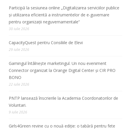
Participă la sesiunea online „Digitalizarea serviciilor publice
și utilizarea eficientă a instrumentelor de e-guvernare
pentru organizații neguvernamentale”
30 iulie 2026
CapacityQuest pentru Consiliile de Elevi
29 iulie 2026
Gamingul întâlnește marketingul. Un nou eveniment
Connector organizat la Orange Digital Center și CIR PRO
BONO
22 iulie 2026
PNTP lansează înscrierile la Academia Coordonatorilor de
Voluntari.
9 iulie 2026
Girls4Green revine cu o nouă ediție: o tabără pentru fete