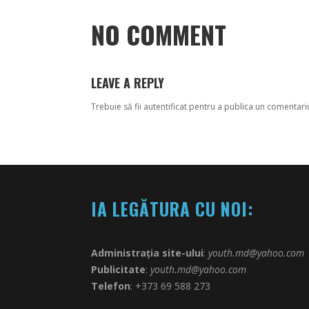
NO COMMENT
LEAVE A REPLY
Trebuie să fii
autentificat
pentru a publica un comentari
IA LEGĂTURA CU NOI:
Administrația site-ului
:
youth.md@yahoo.com
Publicitate
:
youth.md@yahoo.com
Telefon
: +373 69 588 273