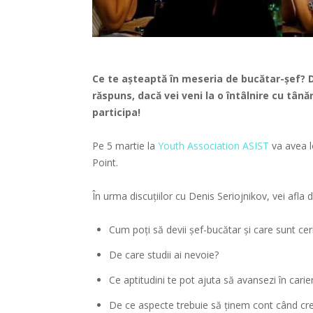
Ce te așteaptă în meseria de bucătar-șef? De
răspuns, dacă vei veni la o întâlnire cu tână
participa!
Pe 5 martie la
Youth Association ASIST
va avea l
Point.
În urma discuțiilor cu Denis Seriojnikov, vei afla
Cum poți să devii șef-bucătar și care sunt cer
De care studii ai nevoie?
Ce aptitudini te pot ajuta să avansezi în cari
De ce aspecte trebuie să ținem cont când cr