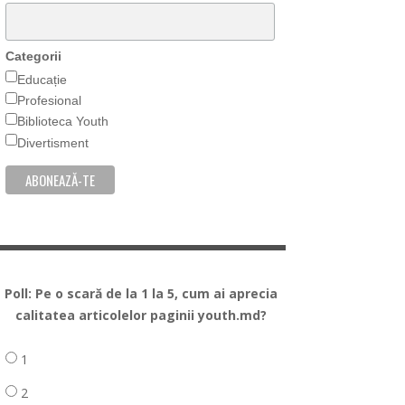
Categorii
Educație
Profesional
Biblioteca Youth
Divertisment
Poll: Pe o scară de la 1 la 5, cum ai aprecia
calitatea articolelor paginii youth.md?
1
2