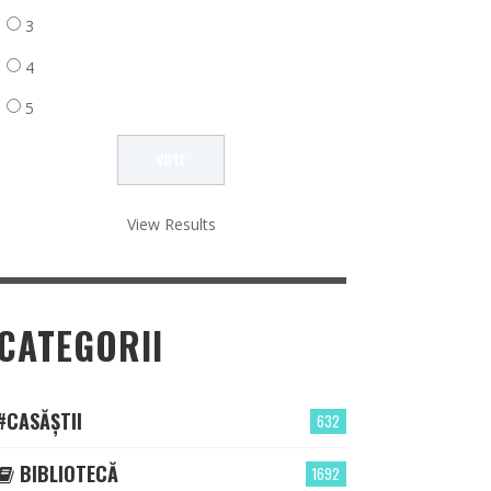
3
4
5
View Results
CATEGORII
#CASĂȘTII
632
BIBLIOTECĂ
1692