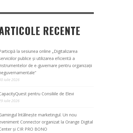
ARTICOLE RECENTE
Participă la sesiunea online „Digitalizarea
serviciilor publice și utilizarea eficientă a
instrumentelor de e-guvernare pentru organizații
neguvernamentale”
30 iulie 2026
CapacityQuest pentru Consiliile de Elevi
29 iulie 2026
Gamingul întâlnește marketingul. Un nou
eveniment Connector organizat la Orange Digital
Center și CIR PRO BONO