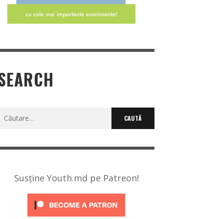
SEARCH
Caută
după:
Susține Youth.md pe Patreon!