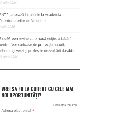
22 iulie 2026
PNTP lansează înscrierile la Academia
Coordonatorilor de Voluntari.
9 iulie 2026
Girls4Green revine cu o nouă ediție: o tabără
pentru fete curioase de protecția naturii,
tehnologii verzi și profesiile dezvoltării durabile.
23 iunie 2026
VREI SA FII LA CURENT CU CELE MAI
NOI OPORTUNITĂȚI?
*
indicates required
*
Adresa electronică