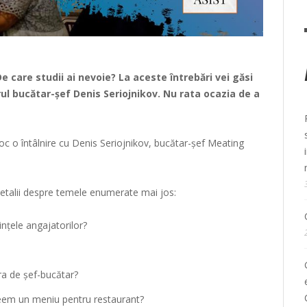
 care studii ai nevoie? La aceste întrebări vei găsi
rul bucătar-șef Denis Seriojnikov. Nu rata ocazia de a
oc o întâlnire cu Denis Seriojnikov, bucătar-șef Meating
 detalii despre temele enumerate mai jos:
ințele angajatorilor?
era de șef-bucătar?
eem un meniu pentru restaurant?