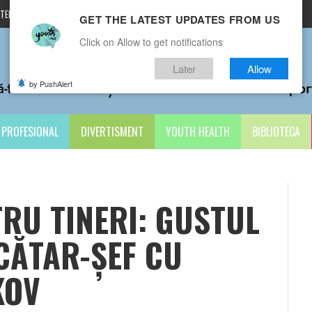
TERMENI ȘI CONDIȚII
CONTACTE
GET THE LATEST UPDATES FROM US
Click on Allow to get notifications
Later
Allow
by PushAlert
PROFESIONAL
DIVERTISMENT
YOUTH HEALTH
BIBLIOTECA
RU TINERI: GUSTUL
CĂTAR-ȘEF CU
KOV