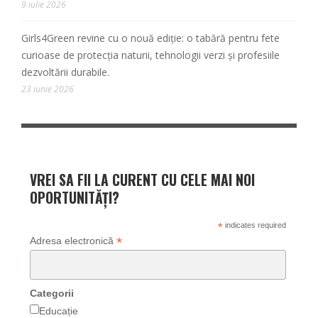
9 iulie 2026
Girls4Green revine cu o nouă ediție: o tabără pentru fete
curioase de protecția naturii, tehnologii verzi și profesiile
dezvoltării durabile.
23 iunie 2026
VREI SA FII LA CURENT CU CELE MAI NOI
OPORTUNITĂȚI?
*
indicates required
*
Adresa electronică
Categorii
Educație