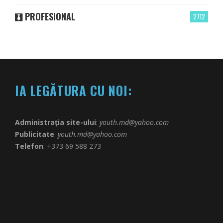
PROFESIONAL
2712
IA LEGĂTURA CU NOI:
Administrația site-ului
:
youth.md@yahoo.com
Publicitate
:
youth.md@yahoo.com
Telefon
: +373 69 588 273