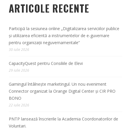
ARTICOLE RECENTE
Participă la sesiunea online „Digitalizarea serviciilor publice
și utilizarea eficientă a instrumentelor de e-guvernare
pentru organizații neguvernamentale”
30 iulie 2026
CapacityQuest pentru Consiliile de Elevi
29 iulie 2026
Gamingul întâlnește marketingul. Un nou eveniment
Connector organizat la Orange Digital Center și CIR PRO
BONO
22 iulie 2026
PNTP lansează înscrierile la Academia Coordonatorilor de
Voluntari.