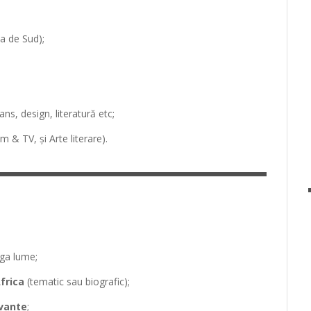
ca de Sud);
ans, design, literatură etc;
lm & TV, și Arte literare).
aga lume;
frica
(tematic sau biografic);
evante
;