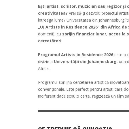
Ești artist, scriitor, muzician sau regizor și
creativitatea?
Vrei să-ți dezvolți proiectul artis
întreaga lume? Universitatea din Johannesburg îți
„UJ Artists in Residence 2026” din Africa de
domenii), cu
sprijin financiar lunar
,
acces la s
cercetători
.
Programul Artists in Residence 2026
este o r
divizie a
Universității din Johannesburg
, una 
Africa.
Programul sprijină cercetarea artistică inovatoare
convenționale. Este perfect pentru artiști care d
indiferent dacă scriu o carte, regizează un film s