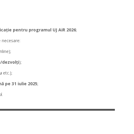
icație pentru programul UJ AiR 2026
;
e necesare:
nline);
i/dezvolți
);
iu
etc.);
ă pe 31 iulie 2025
;
i
.