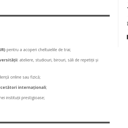
UR)
pentru a acoperi cheltuielile de trai;
versității
: ateliere, studiouri, birouri, săli de repetiții și
dență online sau fizică;
ercetători internaționali
;
ei instituții prestigioase;