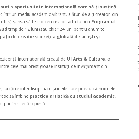
 cauți o oportunitate internațională care să-ți susțină
tic într-un mediu academic vibrant, alături de alți creatori din
 oferă șansa să te concentrezi pe arta ta prin
Programul
 Sud
timp de 12 luni (sau chiar 24 luni pentru anumite
pații de creație
și
o rețea globală de artiști și
ezidență internațională creată de
UJ Arts & Culture
, o
dintre cele mai prestigioase instituții de învățământ din
, lucrările interdisciplinare și ideile care provoacă normele
oresc să îmbine
practica artistică cu studiul academic
,
au pun în scenă o piesă.