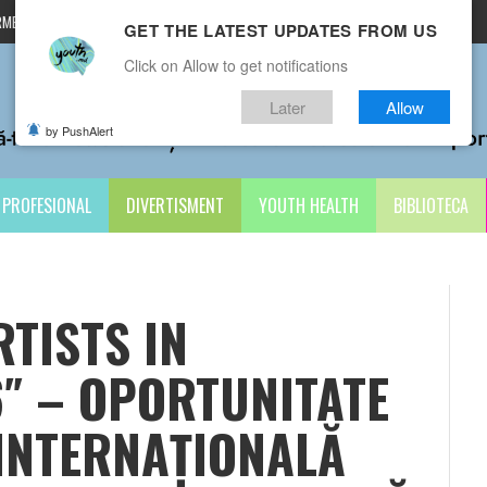
MENI ȘI CONDIȚII
CONTACTE
GET THE LATEST UPDATES FROM US
Click on Allow to get notifications
Later
Allow
by PushAlert
PROFESIONAL
DIVERTISMENT
YOUTH HEALTH
BIBLIOTECA
TISTS IN
″ – OPORTUNITATE
 INTERNAȚIONALĂ