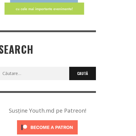
SEARCH
Caută
după:
Susține Youth.md pe Patreon!