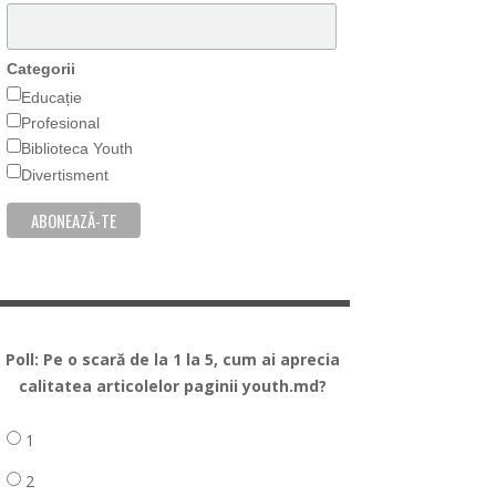
Categorii
Educație
Profesional
Biblioteca Youth
Divertisment
Poll: Pe o scară de la 1 la 5, cum ai aprecia
calitatea articolelor paginii youth.md?
1
2