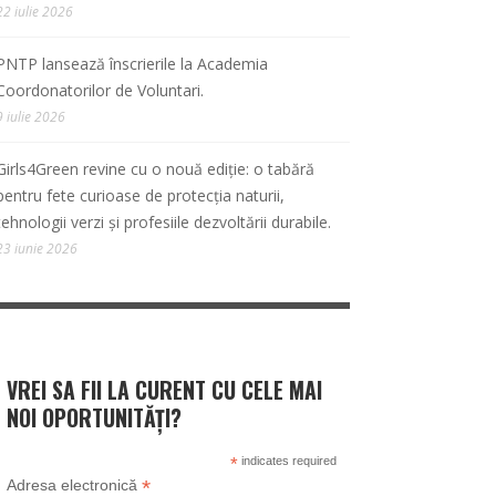
22 iulie 2026
PNTP lansează înscrierile la Academia
Coordonatorilor de Voluntari.
9 iulie 2026
Girls4Green revine cu o nouă ediție: o tabără
pentru fete curioase de protecția naturii,
tehnologii verzi și profesiile dezvoltării durabile.
23 iunie 2026
VREI SA FII LA CURENT CU CELE MAI
NOI OPORTUNITĂȚI?
*
indicates required
*
Adresa electronică