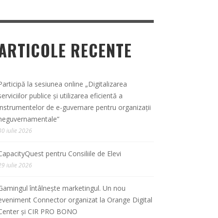
ARTICOLE RECENTE
Participă la sesiunea online „Digitalizarea
serviciilor publice și utilizarea eficientă a
instrumentelor de e-guvernare pentru organizații
neguvernamentale”
30 iulie 2026
CapacityQuest pentru Consiliile de Elevi
29 iulie 2026
Gamingul întâlnește marketingul. Un nou
eveniment Connector organizat la Orange Digital
Center și CIR PRO BONO