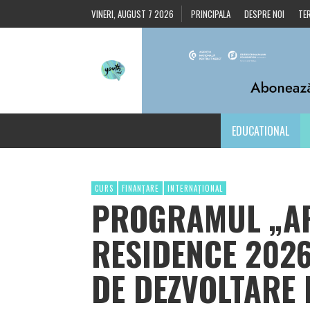
VINERI, AUGUST 7 2026
PRINCIPALA
DESPRE NOI
TER
EDUCATIONAL
CURS
FINANȚARE
INTERNAȚIONAL
PROGRAMUL „AR
RESIDENCE 2026
DE DEZVOLTARE