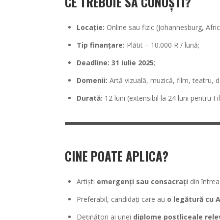
CE TREBUIE SĂ CUNOȘTI?
Locație:
Online sau fizic (Johannesburg, Afri
Tip finanțare:
Plătit – 10.000 R / lună;
Deadline:
31 iulie 2025
;
Domenii:
Artă vizuală, muzică, film, teatru, d
Durată:
12 luni (extensibil la 24 luni pentru Fi
CINE POATE APLICA?
Artiști
emergenți sau consacrați
din între
Preferabil, candidați care au
o legătură cu A
Deținători ai unei
diplome postliceale rel