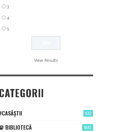
3
4
5
View Results
CATEGORII
#CASĂȘTII
632
BIBLIOTECĂ
1692