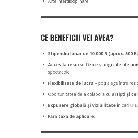
Arte interdisciplinare.
CE BENEFICII VEI AVEA?
Stipendiu lunar de 10.000 R (aprox. 500 E
Acces la resurse fizice și digitale ale uni
spectacole;
Flexibilitate de lucru
– poți alege între rezi
Oportunitatea de a colabora cu
artiști și c
Expunere globală și vizibilitate
în cadrul un
Fără taxă de aplicare
.