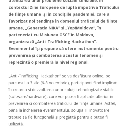
atenuarea unor probleme sociale sensibile. În
contextul Zilei Europene de luptă împotriva Traficului
de ființe umane și în condițiile pandemiei, care a
favorizat noi tendințe în domeniul traficului de ființe
umane, „Generația NIKA” și „Yep!Moldova”, în
parteneriat cu Misiunea OSCE în Moldova,
organizează „Anti-Trafficking Hackathon”.
Evenimentul își propune să ofere instrumente pentru
prevenirea și combaterea acestui fenomen și
reprezintă o premieră la nivel regional.
„Anti-Trafficking Hackathon”
se va desfășura online, pe
parcursul a 3 zile (6-8 noiembrie), participanții fiind implicați
în crearea și dezvoltarea unor soluții tehnologizate viabile
(software/hardware), care vor putea fi aplicate ulterior în
prevenirea și combaterea traficului de ființe umane. Astfel,
până la încheierea evenimentului, soluția IT inovatoare
trebuie să fie funcțională și pregătită pentru a putea fi
utilizată.