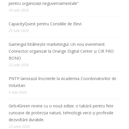
pentru organizații neguvernamentale”
30 iulie 2026
CapacityQuest pentru Consiliile de Elevi
29 iulie 2026
Gamingul întâlnește marketingul. Un nou eveniment
Connector organizat la Orange Digital Center și CIR PRO
BONO
22 iulie 2026
PNTP lansează înscrierile la Academia Coordonatorilor de
Voluntari.
9 iulie 2026
Girls4Green revine cu o nouă ediție: o tabără pentru fete
curioase de protecția naturii, tehnologii verzi și profesiile
dezvoltării durabile.
23 iunie 2026