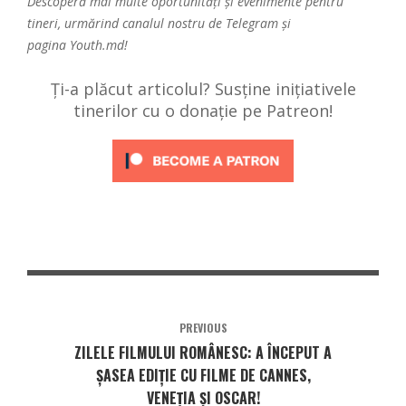
Descoperă mai multe oportunități și evenimente pentru
tineri, urmărind canalul nostru de
Telegram
și
pagina
Youth.md!
Ți-a plăcut articolul? Susține inițiativele
tinerilor cu o donație pe Patreon!
PREVIOUS
ZILELE FILMULUI ROMÂNESC: A ÎNCEPUT A
ȘASEA EDIȚIE CU FILME DE CANNES,
VENEŢIA ŞI OSCAR!