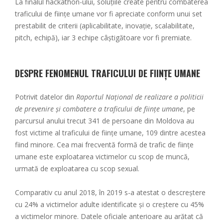
La finalul hackathon-ului, soluțiile create pentru combaterea
traficului de ființe umane vor fi apreciate conform unui set
prestabilit de criterii (aplicabilitate, inovație, scalabilitate,
pitch, echipă), iar 3 echipe câștigătoare vor fi premiate.
DESPRE FENOMENUL TRAFICULUI DE FIINȚE UMANE
Potrivit datelor din
Raportul Național de realizare a politicii
de prevenire și combatere a traficului de ființe umane
, pe
parcursul
anului trecut 341 de persoane din Moldova au
fost victime al traficului de ființe umane, 109 dintre acestea
fiind minore. Cea mai frecventă formă de trafic de ființe
umane este exploatarea victimelor cu scop de muncă,
urmată de exploatarea cu scop sexual.
Comparativ cu anul 2018, în 2019 s-a atestat o descreștere
cu 24% a victimelor adulte identificate și o creștere cu 45%
a victimelor minore. Datele oficiale anterioare au arătat că