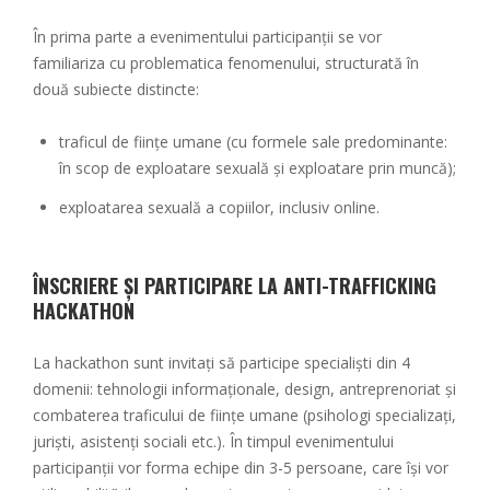
În prima parte a evenimentului participanții se vor
familiariza cu problematica fenomenului, structurată în
două subiecte distincte:
traficul de ființe umane (cu formele sale predominante:
în scop de exploatare sexuală și exploatare prin muncă);
exploatarea sexuală a copiilor, inclusiv online.
ÎNSCRIERE ȘI PARTICIPARE LA ANTI-TRAFFICKING
HACKATHON
La hackathon sunt invitați să participe specialiști din 4
domenii: tehnologii informaționale, design, antreprenoriat și
combaterea traficului de ființe umane (psihologi specializați,
juriști, asistenți sociali etc.). În timpul evenimentului
participanții vor forma echipe din 3-5 persoane, care își vor