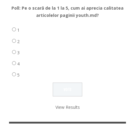
Poll: Pe o scară de la 1 la 5, cum ai aprecia calitatea
articolelor paginii youth.md?
1
2
3
4
5
View Results