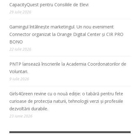
CapacityQuest pentru Consiliile de Elevi
29 iulie 2026
Gamingul întâlnește marketingul. Un nou eveniment
Connector organizat la Orange Digital Center și CIR PRO
BONO
22 iulie 2026
PNTP lansează înscrierile la Academia Coordonatorilor de
Voluntari.
9 iulie 2026
Girls4Green revine cu o nouă ediție: o tabără pentru fete
curioase de protecția naturii, tehnologii verzi și profesiile
dezvoltării durabile.
23 iunie 2026