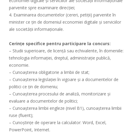
economiei digitale și serviciilor ale societăţii informaţionale
parvenite spre examinare direcţiei;
4. Examinarea documentelor (cereri, petiții) parvenite în
minister ce țin de domeniul economiei digitale și serviciilor
ale societăţii informaţionale.
Cerinţe specifice pentru participare la concurs:
– Studii superioare, de licenţă sau echivalente, în domeniile:
tehnologia informaţiei, dreptul, administrație publică,
economie.
– Cunoaşterea obligatorie a limbii de stat;
– Cunoașterea legislaţiei în vigoare şi a documentelor de
politici ce ţin de domeniu;
– Cunoaşterea procesului de analiză, monitorizare şi
evaluare a documentelor de politici;
– Cunoaşterea limbii engleze (nivel B1), cunoașterea limbii
ruse (fluent);
– Cunoştinţe de operare la calculator: Word, Excel,
PowerPoint, Internet.