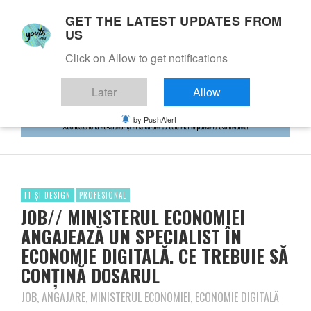
GET THE LATEST UPDATES FROM
US
Click on Allow to get notifications
Later
Allow
by PushAlert
IT ȘI DESIGN
PROFESIONAL
JOB// MINISTERUL ECONOMIEI
ANGAJEAZĂ UN SPECIALIST ÎN
ECONOMIE DIGITALĂ. CE TREBUIE SĂ
CONȚINĂ DOSARUL
JOB, ANGAJARE, MINISTERUL ECONOMIEI, ECONOMIE DIGITALĂ