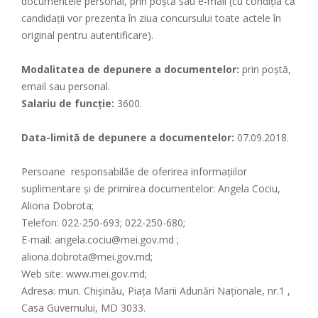
documentele personal, prin poştă sau e-mail (cu condiţia că
candidaţii vor prezenta în ziua concursului toate actele în
original pentru autentificare).
Modalitatea de depunere a documentelor:
prin poștă,
email sau personal.
Salariu de funcţie:
3600.
Data-limită de depunere a documentelor:
07.09.2018.
Persoane responsabilăe de oferirea informaţiilor
suplimentare şi de primirea documentelor: Angela Cociu,
Aliona Dobrota;
Telefon: 022-250-693; 022-250-680;
E-mail: angela.cociu@mei.gov.md ;
aliona.dobrota@mei.gov.md;
Web site: www.mei.gov.md;
Adresa: mun. Chişinău, Piața Marii Adunări Naționale, nr.1 ,
Casa Guvernului, MD 3033.