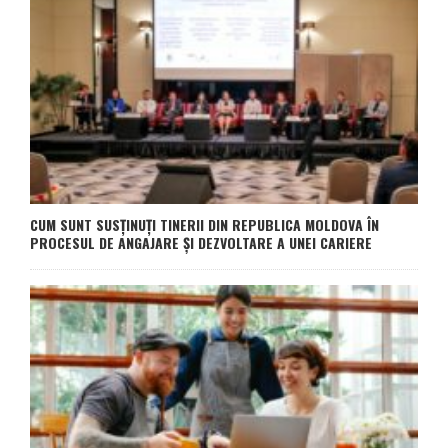
CUM SUNT SUSȚINUȚI TINERII DIN REPUBLICA MOLDOVA ÎN
PROCESUL DE ANGAJARE ȘI DEZVOLTARE A UNEI CARIERE