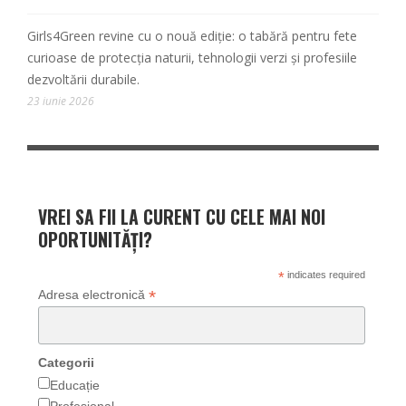
Girls4Green revine cu o nouă ediție: o tabără pentru fete
curioase de protecția naturii, tehnologii verzi și profesiile
dezvoltării durabile.
23 iunie 2026
VREI SA FII LA CURENT CU CELE MAI NOI
OPORTUNITĂȚI?
*
indicates required
*
Adresa electronică
Categorii
Educație