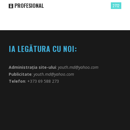
PROFESIONAL
2712
IA LEGĂTURA CU NOI:
Administrația site-ului
:
youth.md@yahoo.com
Publicitate
:
youth.md@yahoo.com
Telefon
: +373 69 588 273