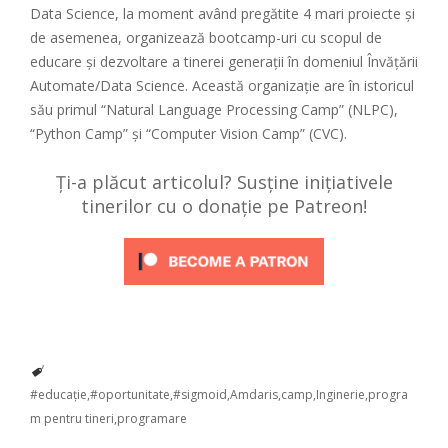
Data Science, la moment având pregătite 4 mari proiecte și
de asemenea, organizează bootcamp-uri cu scopul de
educare și dezvoltare a tinerei generații în domeniul Învățării
Automate/Data Science. Această organizație are în istoricul
său primul “Natural Language Processing Camp” (NLPC),
“Python Camp” și “Computer Vision Camp” (CVC).
Ți-a plăcut articolul? Susține inițiativele
tinerilor cu o donație pe Patreon!
#educație
#oportunitate
#sigmoid
Amdaris
camp
Inginerie
progra
m pentru tineri
programare