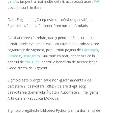
de
aici
, iar pentru mai multe detalii, accesează acest
link
.
Locurile sunt limitate!
Data Engineering Camp este o tabără organizată de
Sigmoid, având ca Partener Premium pe Amdaris.
Dacă ai careva întrebări, dar și pentru a fi la curent cu
următoarele evenimente/oportunități de autodezvoltare
organizate de Sigmoid, poți urmări pagina de
Facebook
,
LinkedIn
,
Instagram
. Mai mult ca atât, abonează-te la
canalul de
YouTube
, pentru a beneficia de fiecare lecție
video creată de Sigmoid.
Sigmoid este o organizație non-guvernamentală de
cercetare și dezvoltare (R&D), ce are drept scop
dezvoltarea domeniului Învățării Automate și Inteligenței
Artificiale în Republica Moldova.
Sigmoid pregătește biblioteci Python pentru domeniul de