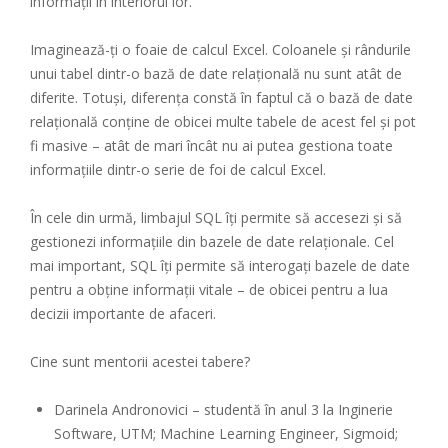
informații în interiorul lor.
Imaginează-ți o foaie de calcul Excel. Coloanele și rândurile
unui tabel dintr-o bază de date relațională nu sunt atât de
diferite. Totuși, diferența constă în faptul că o bază de date
relațională conține de obicei multe tabele de acest fel și pot
fi masive – atât de mari încât nu ai putea gestiona toate
informațiile dintr-o serie de foi de calcul Excel.
În cele din urmă, limbajul SQL îți permite să accesezi și să
gestionezi informațiile din bazele de date relaționale. Cel
mai important, SQL îți permite să interogați bazele de date
pentru a obține informații vitale – de obicei pentru a lua
decizii importante de afaceri.
Cine sunt mentorii acestei tabere?
Darinela Andronovici – studentă în anul 3 la Inginerie
Software, UTM; Machine Learning Engineer, Sigmoid;