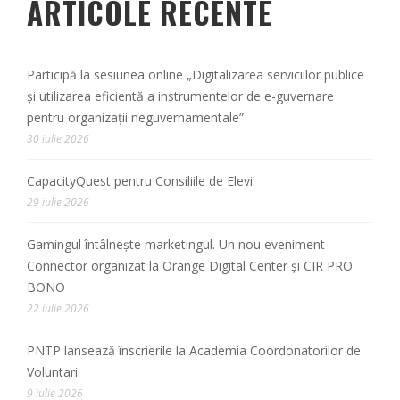
ARTICOLE RECENTE
Participă la sesiunea online „Digitalizarea serviciilor publice
și utilizarea eficientă a instrumentelor de e-guvernare
pentru organizații neguvernamentale”
30 iulie 2026
CapacityQuest pentru Consiliile de Elevi
29 iulie 2026
Gamingul întâlnește marketingul. Un nou eveniment
Connector organizat la Orange Digital Center și CIR PRO
BONO
22 iulie 2026
PNTP lansează înscrierile la Academia Coordonatorilor de
Voluntari.
9 iulie 2026