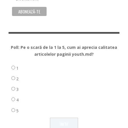
Poll: Pe o scară de la 1 la 5, cum ai aprecia calitatea
articolelor paginii youth.md?
1
2
3
4
5