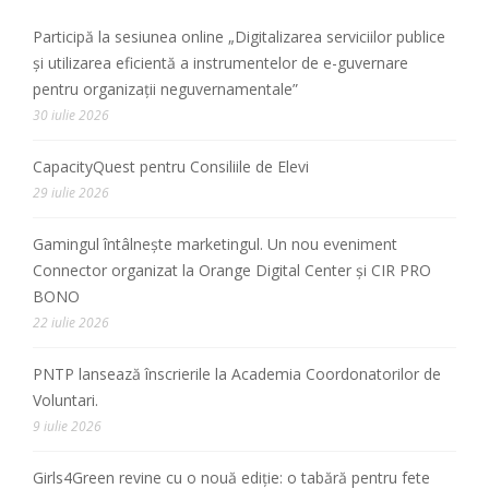
Participă la sesiunea online „Digitalizarea serviciilor publice
și utilizarea eficientă a instrumentelor de e-guvernare
pentru organizații neguvernamentale”
30 iulie 2026
CapacityQuest pentru Consiliile de Elevi
29 iulie 2026
Gamingul întâlnește marketingul. Un nou eveniment
Connector organizat la Orange Digital Center și CIR PRO
BONO
22 iulie 2026
PNTP lansează înscrierile la Academia Coordonatorilor de
Voluntari.
9 iulie 2026
Girls4Green revine cu o nouă ediție: o tabără pentru fete