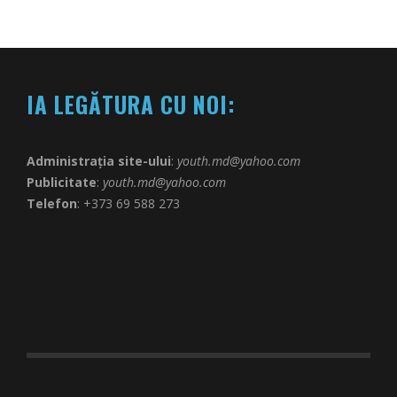
IA LEGĂTURA CU NOI:
Administrația site-ului
:
youth.md@yahoo.com
Publicitate
:
youth.md@yahoo.com
Telefon
: +373 69 588 273