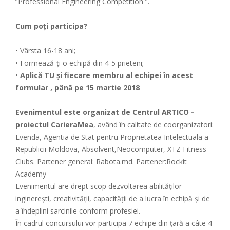
”Professional Engineering Competition ”.
Cum poți participa?
• Vârsta 16-18 ani;
• Formează-ți o echipă din 4-5 prieteni;
•
Aplică TU și fiecare membru al echipei în
acest
formular
, până pe 15 martie 2018
Evenimentul este organizat de Centrul ARTICO -
proiectul CarieraMea
, având în calitate de coorganizatori:
Evenda, Agentia de Stat pentru Proprietatea Intelectuala a
Republicii Moldova, Absolvent,Neocomputer, XTZ Fitness
Clubs. Partener general: Rabota.md. Partener:Rockit
Academy
Evenimentul are drept scop dezvoltarea abilităților
inginerești, creativității, capacității de a lucra în echipă și de
a îndeplini sarcinile conform profesiei.
În cadrul concursului vor participa 7 echipe din țară a câte 4-