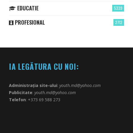
EDUCATIE
5339
PROFESIONAL
2712
IA LEGĂTURA CU NOI:
Administrația site-ului
:
youth.md@yahoo.com
Publicitate
:
youth.md@yahoo.com
Telefon
: +373 69 588 273