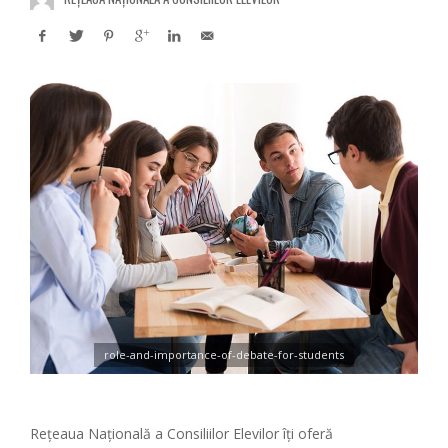
role-and-importance-of-debate-for-students
Rețeaua Națională a Consiliilor Elevilor îți oferă