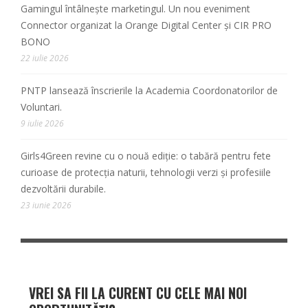
Gamingul întâlnește marketingul. Un nou eveniment
Connector organizat la Orange Digital Center și CIR PRO
BONO
22 iulie 2026
PNTP lansează înscrierile la Academia Coordonatorilor de
Voluntari.
9 iulie 2026
Girls4Green revine cu o nouă ediție: o tabără pentru fete
curioase de protecția naturii, tehnologii verzi și profesiile
dezvoltării durabile.
23 iunie 2026
VREI SA FII LA CURENT CU CELE MAI NOI