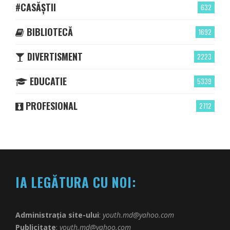
#CASĂȘTII
632
BIBLIOTECĂ
1692
DIVERTISMENT
2223
EDUCATIE
5339
PROFESIONAL
2712
IA LEGĂTURA CU NOI:
Administrația site-ului
:
youth.md@yahoo.com
Publicitate
:
youth.md@yahoo.com