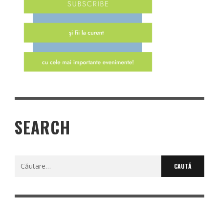
SEARCH
Caută
după: