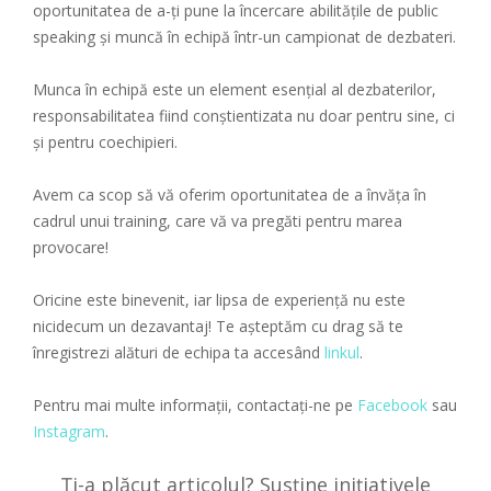
oportunitatea de a-ți pune la încercare abilitățile de public
speaking și muncă în echipă într-un campionat de dezbateri.
Munca în echipă este un element esențial al dezbaterilor,
responsabilitatea fiind conștientizata nu doar pentru sine, ci
și pentru coechipieri.
Avem ca scop să vă oferim oportunitatea de a învăța în
cadrul unui training, care vă va pregăti pentru marea
provocare!
Oricine este binevenit, iar lipsa de experiență nu este
nicidecum un dezavantaj! Te așteptăm cu drag să te
înregistrezi alături de echipa ta accesând
linkul
.
Pentru mai multe informații, contactați-ne pe
Facebook
sau
Instagram
.
Ți-a plăcut articolul? Susține inițiativele