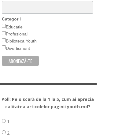
Categorii
Educație
Profesional
Biblioteca Youth
Divertisment
Poll: Pe o scară de la 1 la 5, cum ai aprecia
calitatea articolelor paginii youth.md?
1
2