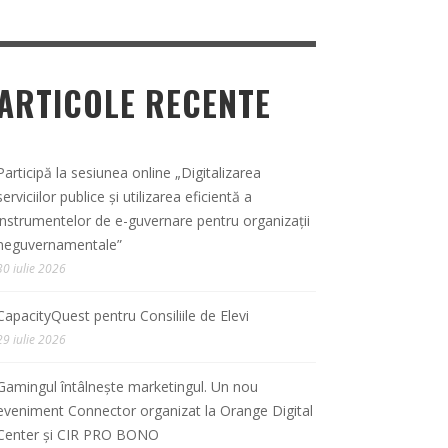
ARTICOLE RECENTE
Participă la sesiunea online „Digitalizarea
serviciilor publice și utilizarea eficientă a
instrumentelor de e-guvernare pentru organizații
neguvernamentale”
30 iulie 2026
CapacityQuest pentru Consiliile de Elevi
29 iulie 2026
Gamingul întâlnește marketingul. Un nou
eveniment Connector organizat la Orange Digital
Center și CIR PRO BONO