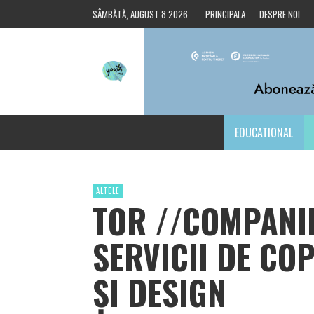
SÂMBĂTĂ, AUGUST 8 2026
PRINCIPALA
DESPRE NOI
EDUCATIONAL
ALTELE
TOR //COMPANI
SERVICII DE CO
ȘI DESIGN