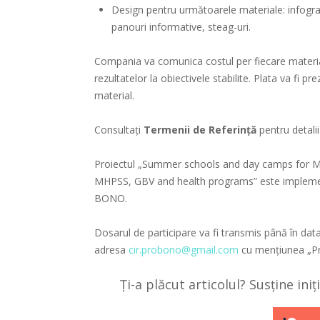
Design pentru următoarele materiale: infografi
panouri informative, steag-uri.
Compania va comunica costul per fiecare material
rezultatelor la obiectivele stabilite. Plata va fi 
material.
Consultați
Termenii de Referință
pentru detalii
Proiectul „Summer schools and day camps for Mo
MHPSS, GBV and health programs” este impleme
BONO.
Dosarul de participare va fi transmis până în data
adresa
cir.probono@gmail.com
cu mențiunea „Pre
Ți-a plăcut articolul? Susține ini