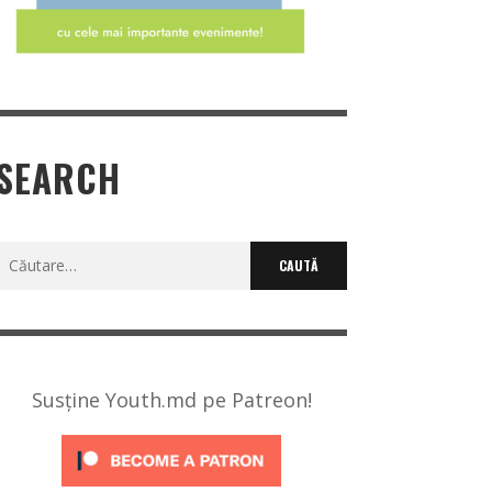
SEARCH
Caută
după:
Susține Youth.md pe Patreon!