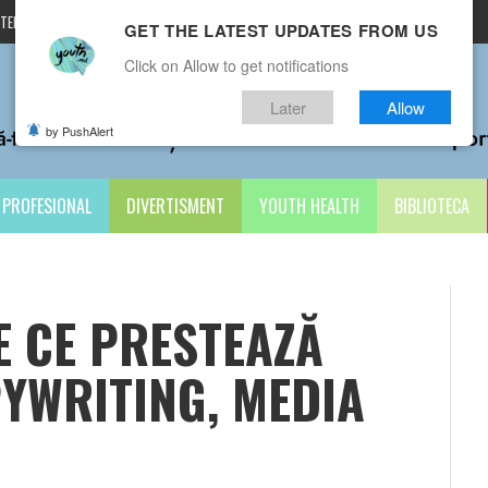
TERMENI ȘI CONDIȚII
CONTACTE
GET THE LATEST UPDATES FROM US
Click on Allow to get notifications
Later
Allow
by PushAlert
PROFESIONAL
DIVERTISMENT
YOUTH HEALTH
BIBLIOTECA
E CE PRESTEAZĂ
PYWRITING, MEDIA