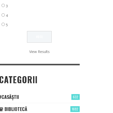
3
4
5
View Results
CATEGORII
#CASĂȘTII
632
BIBLIOTECĂ
1692