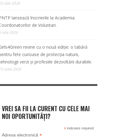
22 iulie 2026
PNTP lansează înscrierile la Academia
Coordonatorilor de Voluntari.
9 iulie 2026
Girls4Green revine cu o nouă ediție: o tabără
pentru fete curioase de protecția naturii,
tehnologii verzi și profesiile dezvoltării durabile.
23 iunie 2026
VREI SA FII LA CURENT CU CELE MAI
NOI OPORTUNITĂȚI?
*
indicates required
*
Adresa electronică