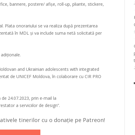
ce, bannere, postere/ afișe, roll-up, pliante, stickere,
. Plata onorariului se va realiza după prezentarea
prezentată în MDL și va include suma netă solicitată per
 adiționale.
ldovan and Ukrainian adolescents with integrated
ntat de UNICEF Moldova, în colaborare cu CIR PRO
 de 24.07.2023, prin e-mail la
stator a serviciilor de design”.
țiativele tinerilor cu o donație pe Patreon!