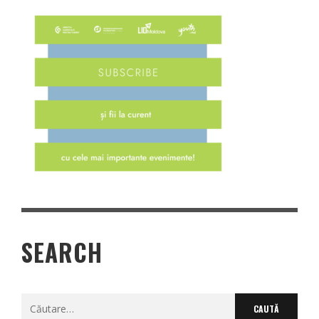
SEARCH
Caută
după: