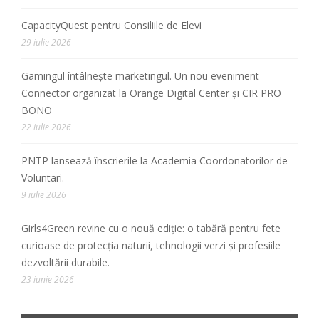
CapacityQuest pentru Consiliile de Elevi
29 iulie 2026
Gamingul întâlnește marketingul. Un nou eveniment
Connector organizat la Orange Digital Center și CIR PRO
BONO
22 iulie 2026
PNTP lansează înscrierile la Academia Coordonatorilor de
Voluntari.
9 iulie 2026
Girls4Green revine cu o nouă ediție: o tabără pentru fete
curioase de protecția naturii, tehnologii verzi și profesiile
dezvoltării durabile.
23 iunie 2026