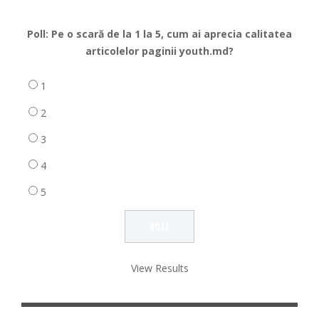
Poll: Pe o scară de la 1 la 5, cum ai aprecia calitatea
articolelor paginii youth.md?
1
2
3
4
5
View Results