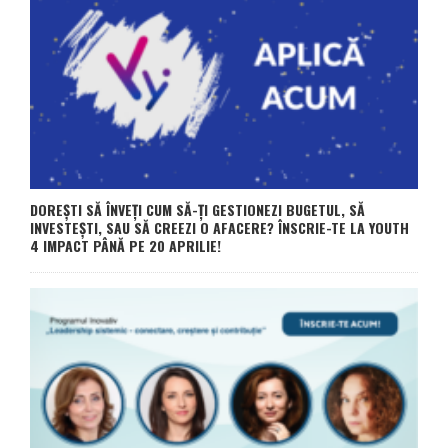
DOREȘTI SĂ ÎNVEȚI CUM SĂ-ȚI GESTIONEZI BUGETUL, SĂ
INVESTEȘTI, SAU SĂ CREEZI O AFACERE? ÎNSCRIE-TE LA YOUTH
4 IMPACT PÂNĂ PE 20 APRILIE!