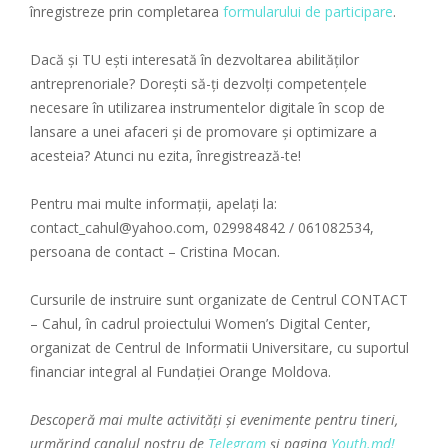
înregistreze prin completarea
formularului de participare
.
Dacă și TU ești interesată în dezvoltarea abilităților
antreprenoriale? Dorești să-ți dezvolți competențele
necesare în utilizarea instrumentelor digitale în scop de
lansare a unei afaceri și de promovare și optimizare a
acesteia? Atunci nu ezita, înregistrează-te!
Pentru mai multe informații, apelați la:
contact_cahul@yahoo.com, 029984842 / 061082534,
persoana de contact – Cristina Mocan.
Cursurile de instruire sunt organizate de Centrul CONTACT
– Cahul, în cadrul proiectului Women’s Digital Center,
organizat de Centrul de Informatii Universitare, cu suportul
financiar integral al Fundației Orange Moldova.
Descoperă mai multe activități și evenimente pentru tineri,
urmărind canalul nostru de
Telegram
și pagina
Youth.md!