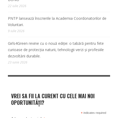
22 iulie 2026
PNTP lansează înscrierile la Academia Coordonatorilor de
Voluntari.
9 iulie 2026
Girls4Green revine cu o nouă ediție: o tabără pentru fete
curioase de protecția naturii, tehnologii verzi și profesiile
dezvoltării durabile.
23 iunie 2026
VREI SA FII LA CURENT CU CELE MAI NOI
OPORTUNITĂȚI?
*
indicates required