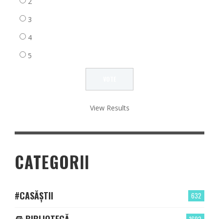
2
3
4
5
View Results
CATEGORII
#CASĂȘTII
632
BIBLIOTECĂ
1692