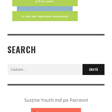
SEARCH
Caută
după:
Susține Youth.md pe Patreon!