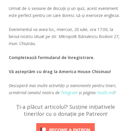
Urmat de o sesiune de discuții și un quiz, acest eveniment
este perfect pentru cei care doresc să-și exerseze engleza.
Evenimentul va avea loc, miercuri, 20 iulie, ora 17.00, la
biroul nostru situat pe str. Mitropolit Bănulescu Bodoni 27,
mun. Chișinău.
Completează
formularul de înregistrare
.
Vă așteptăm cu drag la America House Chisinau!
Descoperă mai multe activități și evenimente pentru tineri,
urmărind canalul nostru de
Telegram
și pagina
Youth.md
!
Ți-a plăcut articolul? Susține inițiativele
tinerilor cu o donație pe Patreon!