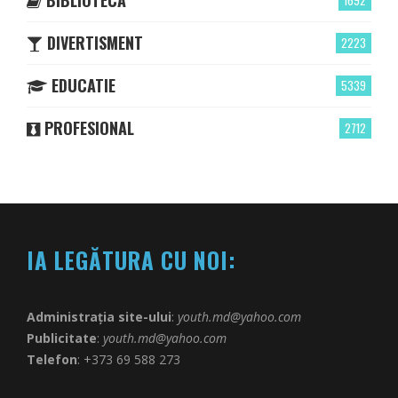
DIVERTISMENT
2223
EDUCATIE
5339
PROFESIONAL
2712
IA LEGĂTURA CU NOI:
Administrația site-ului
:
youth.md@yahoo.com
Publicitate
:
youth.md@yahoo.com
Telefon
: +373 69 588 273