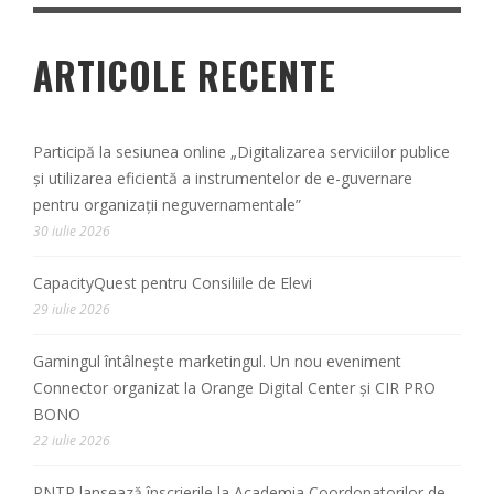
ARTICOLE RECENTE
Participă la sesiunea online „Digitalizarea serviciilor publice
și utilizarea eficientă a instrumentelor de e-guvernare
pentru organizații neguvernamentale”
30 iulie 2026
CapacityQuest pentru Consiliile de Elevi
29 iulie 2026
Gamingul întâlnește marketingul. Un nou eveniment
Connector organizat la Orange Digital Center și CIR PRO
BONO
22 iulie 2026
PNTP lansează înscrierile la Academia Coordonatorilor de