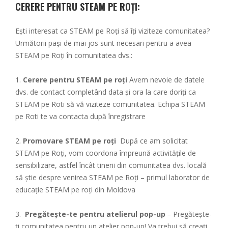
CERERE PENTRU STEAM PE ROȚI:
Ești interesat ca STEAM pe Roți să îți viziteze comunitatea?
Următorii pași de mai jos sunt necesari pentru a avea
STEAM pe Roți în comunitatea dvs.:
1.
Cerere pentru STEAM pe roți
Avem nevoie de datele
dvs. de contact completând data și ora la care doriți ca
STEAM pe Roti să vă viziteze comunitatea. Echipa STEAM
pe Roti te va contacta după înregistrare
2.
Promovare STEAM pe roți
După ce am solicitat
STEAM pe Roți, vom coordona împreună activitățile de
sensibilizare, astfel încât tinerii din comunitatea dvs. locală
să știe despre venirea STEAM pe Roți – primul laborator de
educație STEAM pe roți din Moldova
3.
Pregătește-te pentru atelierul pop-up
–
Pregătește-
ți comunitatea pentru un atelier pop-up! Va trebui să creați