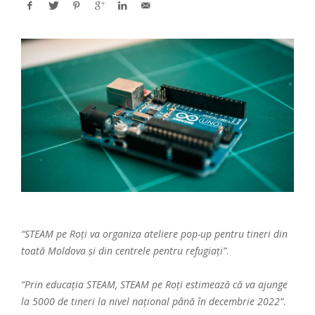
“STEAM pe Roți va organiza ateliere pop-up pentru tineri din
toată Moldova și din centrele pentru refugiați”
.
“Prin educația STEAM, STEAM pe Roți estimează că va ajunge
la 5000 de tineri la nivel național până în decembrie 2022”
.