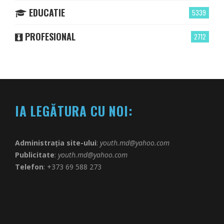
EDUCATIE
5339
PROFESIONAL
2712
IA LEGĂTURA CU NOI:
Administrația site-ului
:
youth.md@yahoo.com
Publicitate
:
youth.md@yahoo.com
Telefon
: +373 69 588 273