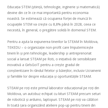
Educația STEM (știință, tehnologie, inginerie și matematică)
devine din ce în ce mai importantă pentru economia
noastră. Se estimează că ocuparea forței de muncă în
ocupațiile STEM va crește cu 8,8% până în 2028, ceea ce
necesită, în general, o pregătire solidă în domeniul STEM.
Pentru a ajuta la expunerea tinerilor la STEAM în Moldova,
TEKEDU – o organizație non-profit care împuternicește
tinerii în și prin tehnologie, leadership și antreprenoriat
social a lansat STEAM pe Roti, o inițiativă de sensibilizare
inovativă a GirlsGoIT pentru a crește gradul de
conștientizare în rândul fetelor și băieților, inclusiv Ucrainenii
și familiile lor despre educația și oportunitățile STEAM.
STEAM pe roți este primul laborator educațional pe roți din
Moldova, un autobuz echipat cu kituri STEAM precum seturi
de robotică și arduino, laptopuri. STEAM pe roți va călători
în toată țara organizând ateliere pop-up pentru tinerii din