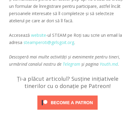
un formular de înregistrare pentru participare, astfel încât
persoanele interesate să îl completeze și să selecteze
atelierul pe care ar dori să îl facă.
Accesează
website
-ul STEAM pe Roți sau scrie un email la
adresa
steamperoti@girlsgoit.org
.
Descoperă mai multe activități și evenimente pentru tineri,
urmărind canalul nostru de
Telegram
și pagina
Youth.md
.
Ți-a plăcut articolul? Susține inițiativele
tinerilor cu o donație pe Patreon!