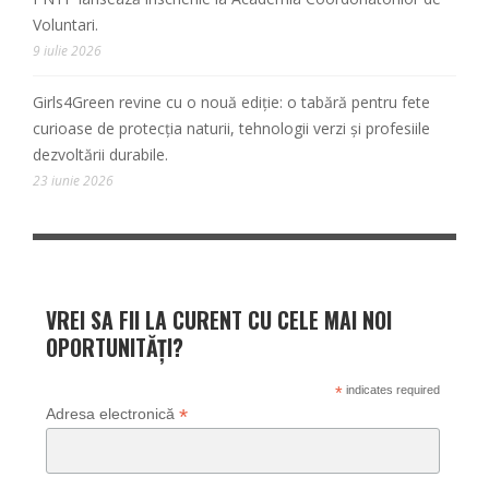
Voluntari.
9 iulie 2026
Girls4Green revine cu o nouă ediție: o tabără pentru fete
curioase de protecția naturii, tehnologii verzi și profesiile
dezvoltării durabile.
23 iunie 2026
VREI SA FII LA CURENT CU CELE MAI NOI
OPORTUNITĂȚI?
*
indicates required
*
Adresa electronică