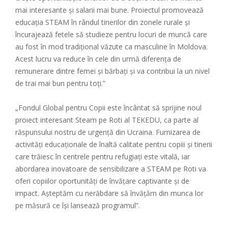
mai interesante și salarii mai bune. Proiectul promovează
educația STEAM în rândul tinerilor din zonele rurale și
încurajează fetele să studieze pentru locuri de muncă care
au fost în mod tradițional văzute ca masculine în Moldova.
Acest lucru va reduce în cele din urmă diferența de
remunerare dintre femei și bărbați și va contribui la un nivel
de trai mai bun pentru toți.”
„Fondul Global pentru Copii este încântat să sprijine noul
proiect interesant Steam pe Roti al TEKEDU, ca parte al
răspunsului nostru de urgență din Ucraina. Furnizarea de
activități educaționale de înaltă calitate pentru copiii și tinerii
care trăiesc în centrele pentru refugiați este vitală, iar
abordarea inovatoare de sensibilizare a STEAM pe Roti va
oferi copiilor oportunități de învățare captivante și de
impact. Așteptăm cu nerăbdare să învățăm din munca lor
pe măsură ce își lansează programul”.