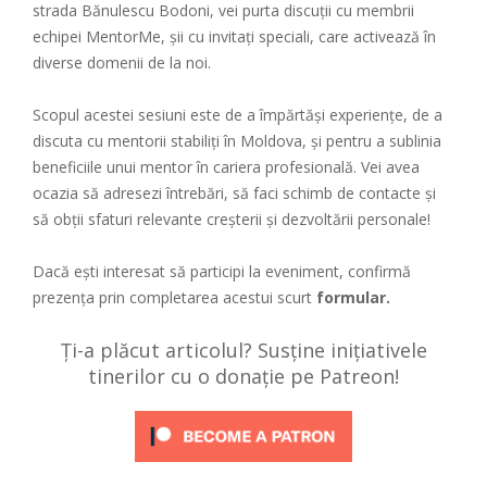
strada Bănulescu Bodoni, vei purta discuții cu membrii
echipei MentorMe, șii cu invitați speciali, care activează în
diverse domenii de la noi.
Scopul acestei sesiuni este de a împărtăși experiențe, de a
discuta cu mentorii stabiliți în Moldova, și pentru a sublinia
beneficiile unui mentor în cariera profesională. Vei avea
ocazia să adresezi întrebări, să faci schimb de contacte și
să obții sfaturi relevante creșterii și dezvoltării personale!
Dacă ești interesat să participi la eveniment, confirmă
prezența prin completarea acestui scurt
formular.
Ți-a plăcut articolul? Susține inițiativele
tinerilor cu o donație pe Patreon!