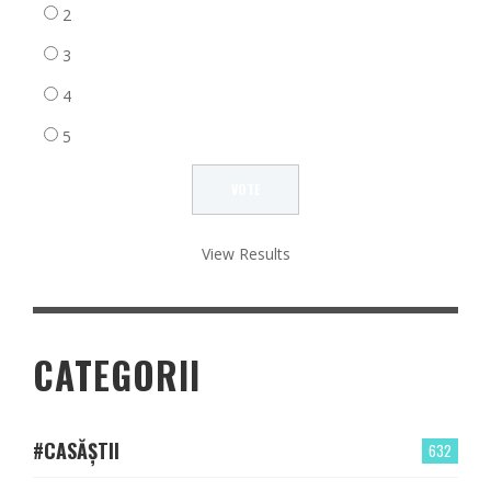
2
3
4
5
View Results
CATEGORII
#CASĂȘTII
632