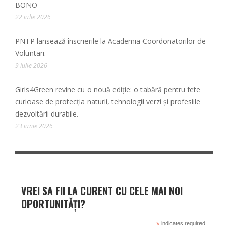
BONO
22 iulie 2026
PNTP lansează înscrierile la Academia Coordonatorilor de
Voluntari.
9 iulie 2026
Girls4Green revine cu o nouă ediție: o tabără pentru fete
curioase de protecția naturii, tehnologii verzi și profesiile
dezvoltării durabile.
23 iunie 2026
VREI SA FII LA CURENT CU CELE MAI NOI
OPORTUNITĂȚI?
*
indicates required