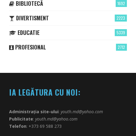
BIBLIOTECĂ
1692
DIVERTISMENT
2223
EDUCATIE
5339
PROFESIONAL
2712
IA LEGĂTURA CU NOI:
Administrația site-ului
:
youth.md@yahoo.com
Publicitate
:
youth.md@yahoo.com
Telefon
: +373 69 588 273