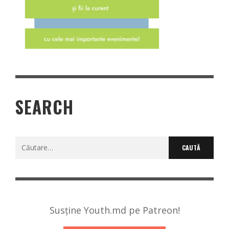
SEARCH
Caută
după:
Susține Youth.md pe Patreon!