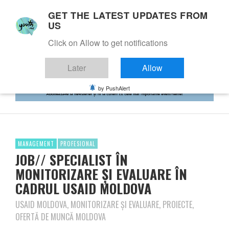
GET THE LATEST UPDATES FROM
US
Click on Allow to get notifications
Later
Allow
by PushAlert
MANAGEMENT
PROFESIONAL
JOB// SPECIALIST ÎN
MONITORIZARE ȘI EVALUARE ÎN
CADRUL USAID MOLDOVA
USAID MOLDOVA, MONITORIZARE ȘI EVALUARE, PROIECTE,
OFERTĂ DE MUNCĂ MOLDOVA