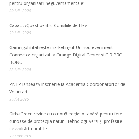
pentru organizații neguvernamentale”
30 iulie 2026
CapacityQuest pentru Consiliile de Elevi
29 iulie 2026
Gamingul întâlnește marketingul. Un nou eveniment
Connector organizat la Orange Digital Center și CIR PRO
BONO
22 iulie 2026
PNTP lansează înscrierile la Academia Coordonatorilor de
Voluntari.
9 iulie 2026
Girls4Green revine cu o nouă ediție: o tabără pentru fete
curioase de protecția naturii, tehnologii verzi și profesiile
dezvoltării durabile.
23 iunie 2026