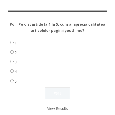
Poll: Pe o scară de la 1 la 5, cum ai aprecia calitatea
articolelor paginii youth.md?
1
2
3
4
5
View Results