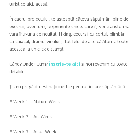
turistice aici, acasă.
În cadrul proiectului, te așteaptă câteva săptămâni pline de
excursii, aventuri și experiențe unice, care îți vor transforma
vara într-una de neuitat. Hiking, excursii cu cortul, plimbări
cu caiacul, drumul vinului și tot felul de alte călătorii… toate
acestea la un click distanță.
Când? Unde? Cum?
Înscrie-te aici
și noi revenim cu toate
detaliile!
Ți-am pregătit destinații inedite pentru fiecare săptămână:
# Week 1 – Nature Week
# Week 2 – Art Week
# Week 3 – Aqua Week