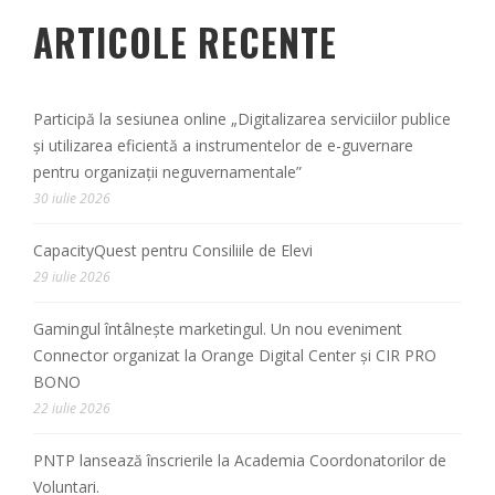
ARTICOLE RECENTE
Participă la sesiunea online „Digitalizarea serviciilor publice
și utilizarea eficientă a instrumentelor de e-guvernare
pentru organizații neguvernamentale”
30 iulie 2026
CapacityQuest pentru Consiliile de Elevi
29 iulie 2026
Gamingul întâlnește marketingul. Un nou eveniment
Connector organizat la Orange Digital Center și CIR PRO
BONO
22 iulie 2026
PNTP lansează înscrierile la Academia Coordonatorilor de
Voluntari.