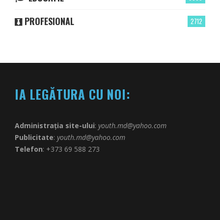
PROFESIONAL
2712
IA LEGĂTURA CU NOI:
Administrația site-ului
:
youth.md@yahoo.com
Publicitate
:
youth.md@yahoo.com
Telefon
: +373 69 588 273