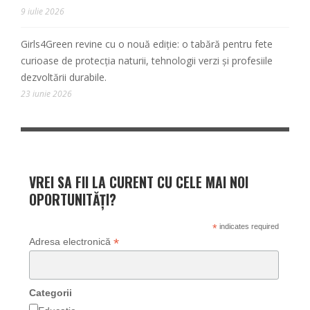
9 iulie 2026
Girls4Green revine cu o nouă ediție: o tabără pentru fete
curioase de protecția naturii, tehnologii verzi și profesiile
dezvoltării durabile.
23 iunie 2026
VREI SA FII LA CURENT CU CELE MAI NOI
OPORTUNITĂȚI?
*
indicates required
*
Adresa electronică
Categorii