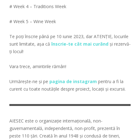
# Week 4 – Traditions Week
# Week 5 – Wine Week
Te poți înscrie până pe 10 iunie 2023, dar ATENȚIE, locurile
sunt limitate, așa că
înscrie-te cât mai curând
și rezervă-
ți locul!
Vara trece, amintirile rămân!
Urmărește-ne și pe
pagina de instagram
pentru a fi la
curent cu toate noutățile despre proiect, locații și excursii.
AIESEC este o organizație internațională, non-
guvernamentală, independentă, non-profit, prezentă în
peste 110 țări. Creată în anul 1948 și condusă de tineri,