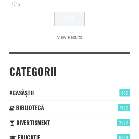
5
View Results
CATEGORII
#CASĂȘTII
632
BIBLIOTECĂ
1692
DIVERTISMENT
2223
EDUCATIE
5339