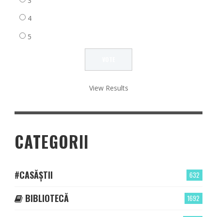
3
4
5
View Results
CATEGORII
#CASĂȘTII
632
BIBLIOTECĂ
1692