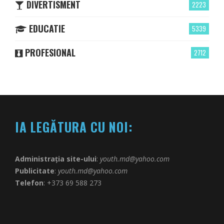
DIVERTISMENT
2223
EDUCATIE
5339
PROFESIONAL
2712
IA LEGĂTURA CU NOI:
Administrația site-ului
:
youth.md@yahoo.com
Publicitate
:
youth.md@yahoo.com
Telefon
: +373 69 588 273