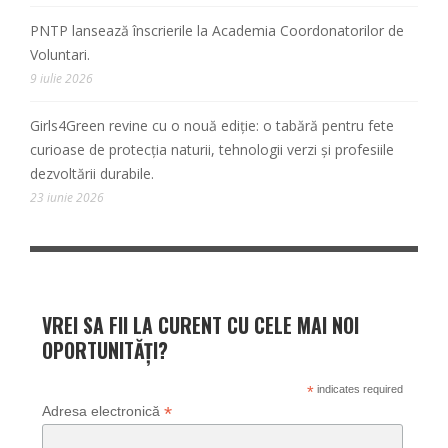
PNTP lansează înscrierile la Academia Coordonatorilor de
Voluntari.
9 iulie 2026
Girls4Green revine cu o nouă ediție: o tabără pentru fete
curioase de protecția naturii, tehnologii verzi și profesiile
dezvoltării durabile.
23 iunie 2026
VREI SA FII LA CURENT CU CELE MAI NOI
OPORTUNITĂȚI?
*
indicates required
*
Adresa electronică