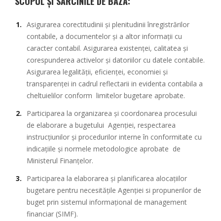
SCOPUL ŞI SARCINILE DE BAZĂ:
Asigurarea corectitudinii şi plenitudinii înregistrărilor
contabile, a documentelor şi a altor informaţii cu
caracter contabil. Asigurarea existenţei, calitatea şi
corespunderea activelor şi datoriilor cu datele contabile.
Asigurarea legalității, eficienţei, economiei şi
transparenţei in cadrul reflectarii in evidenta contabila a
cheltuielilor conform limitelor bugetare aprobate.
Participarea la organizarea şi coordonarea procesului
de elaborare a bugetului Agenţiei, respectarea
instrucţiunilor şi procedurilor interne în conformitate cu
indicaţiile şi normele metodologice aprobate de
Ministerul Finanţelor.
Participarea la elaborarea şi planificarea alocaţiilor
bugetare pentru necesităţile Agenţiei si propunerilor de
buget prin sistemul informaţional de management
financiar (SIMF).