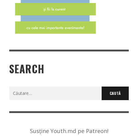
SEARCH
Caută
după:
Susține Youth.md pe Patreon!