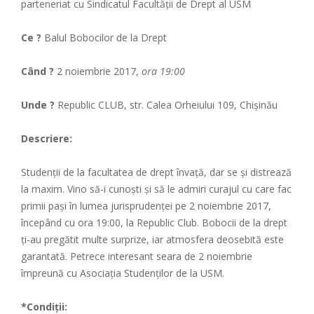
parteneriat cu Sindicatul Facultăţii de Drept al USM
Ce ?
Balul Bobocilor de la Drept
Când ?
​2 noiembrie 2017,
ora 19:00
Unde
?
Republic CLUB, str. Calea Orheiului 109, Chișinău
Descriere:
Studenții de la facultatea de drept învață, dar se și distrează
la maxim. Vino să-i cunoști și să le admiri curajul cu care fac
primii pași în lumea jurisprudenței pe 2 noiembrie 2017,
începând cu ora 19:00, la Republic Club. Bobocii de la drept
ți-au pregătit multe surprize, iar atmosfera deosebită este
garantată. Petrece interesant seara de 2 noiembrie
împreună cu Asociația Studenților de la USM.
*Condiții: