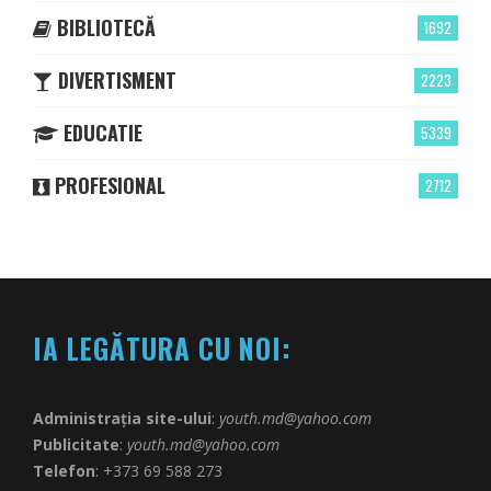
BIBLIOTECĂ
1692
DIVERTISMENT
2223
EDUCATIE
5339
PROFESIONAL
2712
IA LEGĂTURA CU NOI:
Administrația site-ului
:
youth.md@yahoo.com
Publicitate
:
youth.md@yahoo.com
Telefon
: +373 69 588 273