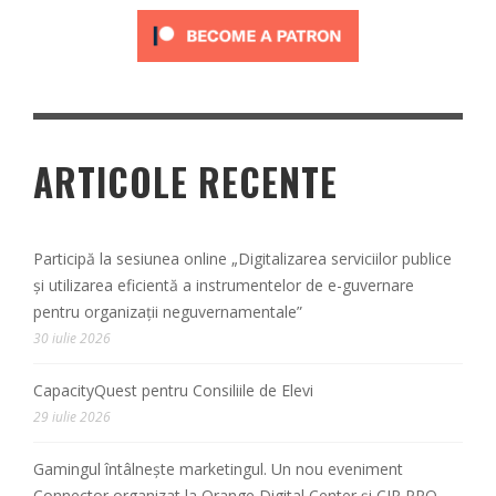
ARTICOLE RECENTE
Participă la sesiunea online „Digitalizarea serviciilor publice
și utilizarea eficientă a instrumentelor de e-guvernare
pentru organizații neguvernamentale”
30 iulie 2026
CapacityQuest pentru Consiliile de Elevi
29 iulie 2026
Gamingul întâlnește marketingul. Un nou eveniment
Connector organizat la Orange Digital Center și CIR PRO