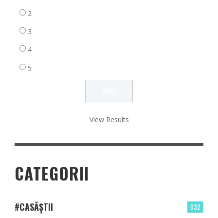
2
3
4
5
View Results
CATEGORII
#CASĂȘTII
632