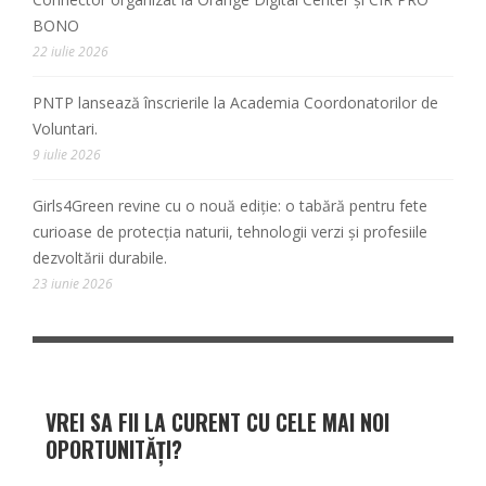
BONO
22 iulie 2026
PNTP lansează înscrierile la Academia Coordonatorilor de
Voluntari.
9 iulie 2026
Girls4Green revine cu o nouă ediție: o tabără pentru fete
curioase de protecția naturii, tehnologii verzi și profesiile
dezvoltării durabile.
23 iunie 2026
VREI SA FII LA CURENT CU CELE MAI NOI
OPORTUNITĂȚI?