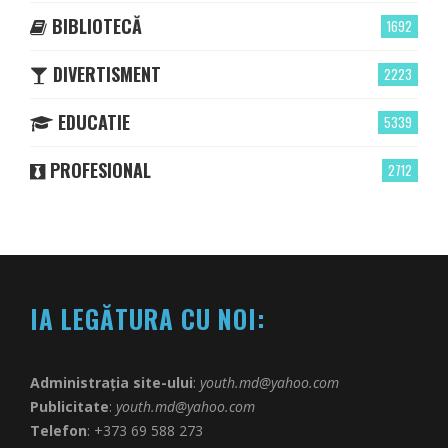
BIBLIOTECĂ
1692
DIVERTISMENT
2223
EDUCATIE
5339
PROFESIONAL
2712
IA LEGĂTURA CU NOI:
Administrația site-ului
:
youth.md@yahoo.com
Publicitate
:
youth.md@yahoo.com
Telefon
: +373 69 588 273