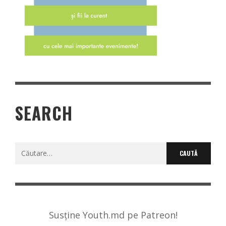
SEARCH
Caută
după:
Susține Youth.md pe Patreon!