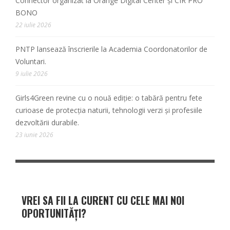
Connector organizat la Orange Digital Center și CIR PRO
BONO
22 iulie 2026
PNTP lansează înscrierile la Academia Coordonatorilor de
Voluntari.
9 iulie 2026
Girls4Green revine cu o nouă ediție: o tabără pentru fete
curioase de protecția naturii, tehnologii verzi și profesiile
dezvoltării durabile.
23 iunie 2026
VREI SA FII LA CURENT CU CELE MAI NOI
OPORTUNITĂȚI?