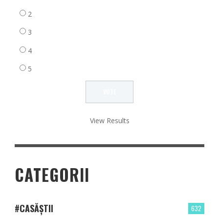
2
3
4
5
View Results
CATEGORII
#CASĂȘTII
632