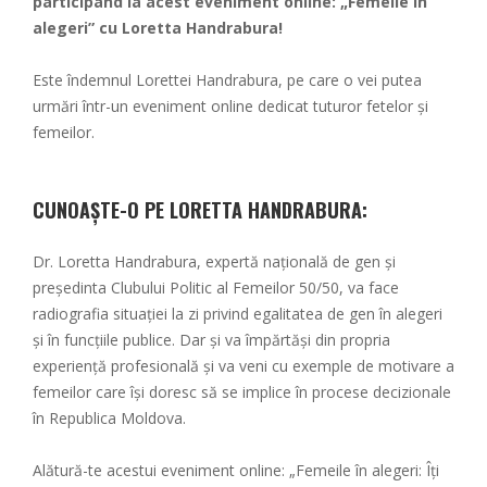
participând la acest eveniment online: „Femeile în
alegeri” cu Loretta Handrabura!
Este îndemnul Lorettei Handrabura, pe care o vei putea
urmări într-un eveniment online dedicat tuturor fetelor și
femeilor.
CUNOAȘTE-O PE LORETTA HANDRABURA:
Dr. Loretta Handrabura, expertă națională de gen și
președinta Clubului Politic al Femeilor 50/50, va face
radiografia situației la zi privind egalitatea de gen în alegeri
și în funcțiile publice. Dar și va împărtăși din propria
experiență profesională și va veni cu exemple de motivare a
femeilor care își doresc să se implice în procese decizionale
în Republica Moldova.
Alătură-te acestui eveniment online: „Femeile în alegeri: Îți