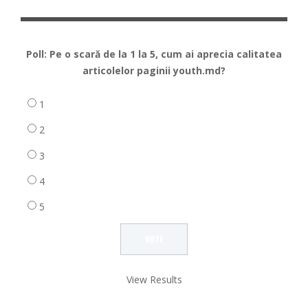
Poll: Pe o scară de la 1 la 5, cum ai aprecia calitatea
articolelor paginii youth.md?
1
2
3
4
5
View Results