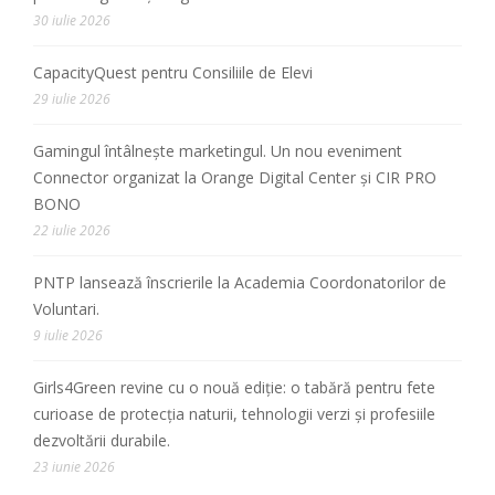
30 iulie 2026
CapacityQuest pentru Consiliile de Elevi
29 iulie 2026
Gamingul întâlnește marketingul. Un nou eveniment
Connector organizat la Orange Digital Center și CIR PRO
BONO
22 iulie 2026
PNTP lansează înscrierile la Academia Coordonatorilor de
Voluntari.
9 iulie 2026
Girls4Green revine cu o nouă ediție: o tabără pentru fete
curioase de protecția naturii, tehnologii verzi și profesiile
dezvoltării durabile.
23 iunie 2026