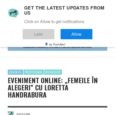
GET THE LATEST UPDATES FROM
US
Click on Allow to get notifications
Later
Allow
by PushAlert
EDUCATIE
PROFESIONAL
WORKSHOP
EVENIMENT ONLINE: „FEMEILE ÎN
ALEGERI” CU LORETTA
HANDRABURA
YOUTH.MD