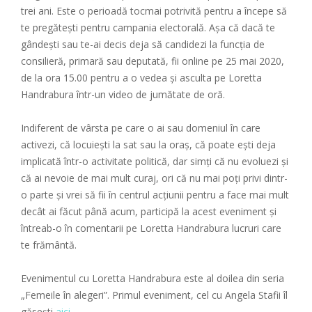
trei ani. Este o perioadă tocmai potrivită pentru a începe să
te pregătești pentru campania electorală. Așa că dacă te
gândești sau te-ai decis deja să candidezi la funcția de
consilieră, primară sau deputată, fii online pe 25 mai 2020,
de la ora 15.00 pentru a o vedea și asculta pe Loretta
Handrabura într-un video de jumătate de oră.
Indiferent de vârsta pe care o ai sau domeniul în care
activezi, că locuiești la sat sau la oraș, că poate ești deja
implicată într-o activitate politică, dar simți că nu evoluezi și
că ai nevoie de mai mult curaj, ori că nu mai poți privi dintr-
o parte și vrei să fii în centrul acțiunii pentru a face mai mult
decât ai făcut până acum, participă la acest eveniment și
întreab-o în comentarii pe Loretta Handrabura lucruri care
te frământă.
Evenimentul cu Loretta Handrabura este al doilea din seria
„Femeile în alegeri”. Primul eveniment, cel cu Angela Stafii îl
găsești
aici.