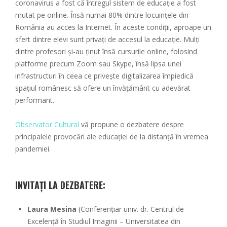
coronavirus a fost că întregul sistem de educație a fost
mutat pe online. Însă numai 80% dintre locuințele din
România au acces la Internet. În aceste condiții, aproape un
sfert dintre elevi sunt privați de accesul la educație. Mulți
dintre profesori și-au ținut însă cursurile online, folosind
platforme precum Zoom sau Skype, însă lipsa unei
infrastructuri în ceea ce privește digitalizarea împiedică
spațiul românesc să ofere un învățământ cu adevărat
performant.
Observator Cultural
vă propune o dezbatere despre
principalele provocări ale educației de la distanță în vremea
pandemiei.
INVITAȚI LA DEZBATERE:
Laura Mesina
(Conferențiar univ. dr. Centrul de
Excelență în Studiul Imaginii – Universitatea din