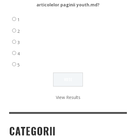
articolelor paginii youth.md?
1
2
3
4
5
View Results
CATEGORII