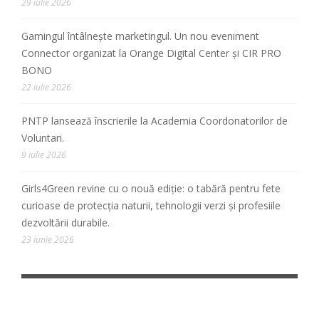
29 iulie 2026
Gamingul întâlnește marketingul. Un nou eveniment
Connector organizat la Orange Digital Center și CIR PRO
BONO
22 iulie 2026
PNTP lansează înscrierile la Academia Coordonatorilor de
Voluntari.
9 iulie 2026
Girls4Green revine cu o nouă ediție: o tabără pentru fete
curioase de protecția naturii, tehnologii verzi și profesiile
dezvoltării durabile.
23 iunie 2026