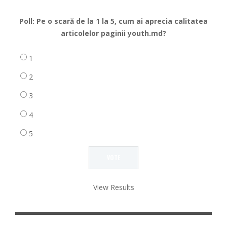
Poll: Pe o scară de la 1 la 5, cum ai aprecia calitatea
articolelor paginii youth.md?
1
2
3
4
5
View Results