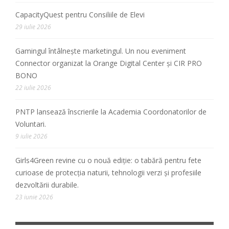
CapacityQuest pentru Consiliile de Elevi
29 iulie 2026
Gamingul întâlnește marketingul. Un nou eveniment
Connector organizat la Orange Digital Center și CIR PRO
BONO
22 iulie 2026
PNTP lansează înscrierile la Academia Coordonatorilor de
Voluntari.
9 iulie 2026
Girls4Green revine cu o nouă ediție: o tabără pentru fete
curioase de protecția naturii, tehnologii verzi și profesiile
dezvoltării durabile.
23 iunie 2026