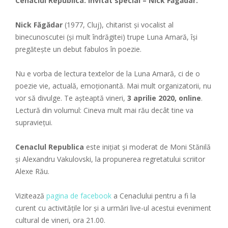
Cenaclul Republica.
Invitat special – Nick Făgădar.
Nick Făgădar
(1977, Cluj), chitarist și vocalist al
binecunoscutei (și mult îndrăgitei) trupe Luna Amară, își
pregătește un debut fabulos în poezie.
Nu e vorba de lectura textelor de la Luna Amară, ci de o
poezie vie, actuală, emoționantă. Mai mult organizatorii, nu
vor să divulge. Te așteaptă vineri,
3 aprilie 2020, online
.
Lectură din volumul: Cineva mult mai rău decât tine va
supraviețui.
Cenaclul Republica
este iniţiat şi moderat de Moni Stănilă
și Alexandru Vakulovski, la propunerea regretatului scriitor
Alexe Rău.
Vizitează
pagina de facebook
a Cenaclului pentru a fi la
curent cu activitățile lor și a urmări live-ul acestui eveniment
cultural de vineri, ora 21.00.