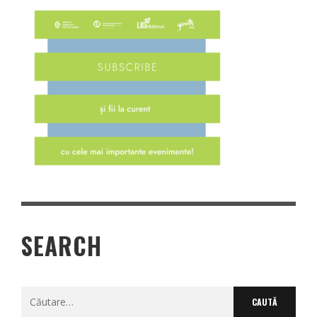
SEARCH
Caută
după: